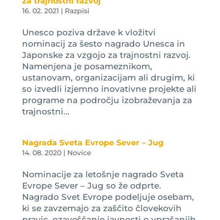
za trajnostni razvoj
16. 02. 2021
|
Razpisi
Unesco poziva države k vložitvi
nominacij za šesto nagrado Unesca in
Japonske za vzgojo za trajnostni razvoj.
Namenjena je posameznikom,
ustanovam, organizacijam ali drugim, ki
so izvedli izjemno inovativne projekte ali
programe na področju izobraževanja za
trajnostni...
Nagrada Sveta Evrope Sever – Jug
14. 08. 2020
|
Novice
Nominacije za letošnje nagrado Sveta
Evrope Sever – Jug so že odprte.
Nagrado Svet Evrope podeljuje osebam,
ki se zavzemajo za zaščito človekovih
pravic, ozaveščanje javnosti o vprašanjih