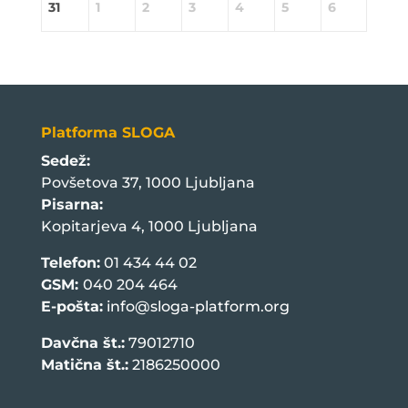
31
1
2
3
4
5
6
Platforma SLOGA
Sedež:
Povšetova 37, 1000 Ljubljana
Pisarna:
Kopitarjeva 4, 1000 Ljubljana
Telefon:
01 434 44 02
GSM:
040 204 464
E-pošta:
info@sloga-platform.org
Davčna št.:
79012710
Matična št.:
2186250000