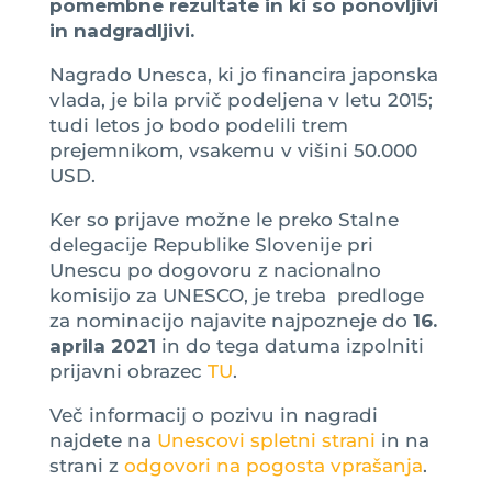
pomembne rezultate in ki so ponovljivi
in nadgradljivi.
Nagrado Unesca, ki jo financira japonska
vlada, je bila prvič podeljena v letu 2015;
tudi letos jo bodo podelili trem
prejemnikom, vsakemu v višini 50.000
USD.
Ker so prijave možne le preko Stalne
delegacije Republike Slovenije pri
Unescu po dogovoru z nacionalno
komisijo za UNESCO, je treba predloge
za nominacijo najavite najpozneje do
16.
aprila 2021
in do tega datuma izpolniti
prijavni obrazec
TU
.
Več informacij o pozivu in nagradi
najdete na
Unescovi spletni strani
in na
strani z
odgovori na pogosta vprašanja
.