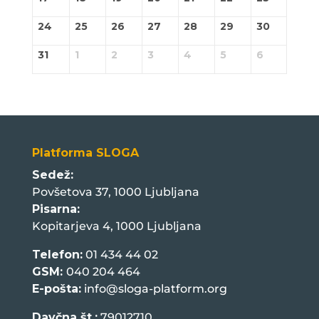
24
25
26
27
28
29
30
31
1
2
3
4
5
6
Platforma SLOGA
Sedež:
Povšetova 37, 1000 Ljubljana
Pisarna:
Kopitarjeva 4, 1000 Ljubljana
Telefon:
01 434 44 02
GSM:
040 204 464
E-pošta:
info@sloga-platform.org
Davčna št.:
79012710