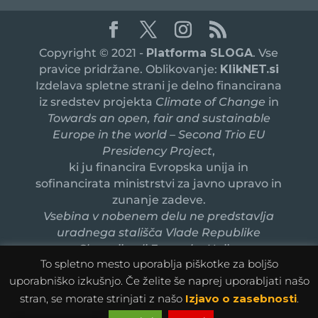
Copyright © 2021 -
Platforma SLOGA
. Vse
pravice pridržane. Oblikovanje:
KlikNET.si
Izdelava spletne strani je delno financirana
iz sredstev projekta
Climate of Change
in
Towards an open, fair and sustainable
Europe in the world – Second Trio EU
Presidency Project
,
ki ju financira Evropska unija in
sofinancirata ministrstvi za javno upravo in
zunanje zadeve.
Vsebina v nobenem delu ne predstavlja
uradnega stališča Vlade Republike
Slovenije ali Evropske Unije.
To spletno mesto uporablja piškotke za boljšo
uporabniško izkušnjo. Če želite še naprej uporabljati našo
stran, se morate strinjati z našo
Izjavo o zasebnosti
.