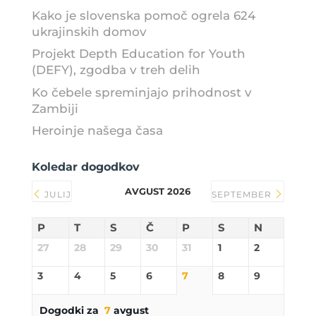
Kako je slovenska pomoč ogrela 624
ukrajinskih domov
Projekt Depth Education for Youth
(DEFY), zgodba v treh delih
Ko čebele spreminjajo prihodnost v
Zambiji
Heroinje našega časa
Koledar dogodkov
AVGUST 2026
JULIJ
SEPTEMBER
P
T
S
Č
P
S
N
27
28
29
30
31
1
2
3
4
5
6
7
8
9
Dogodki za
7
avgust