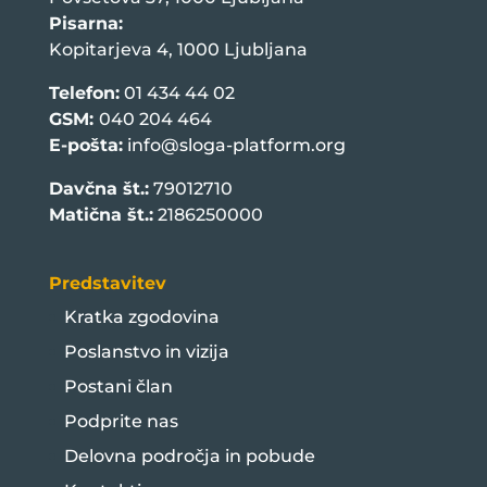
Pisarna:
Kopitarjeva 4, 1000 Ljubljana
Telefon:
01 434 44 02
GSM:
040 204 464
E-pošta:
info@sloga-platform.org
Davčna št.:
79012710
Matična št.:
2186250000
Predstavitev
Kratka zgodovina
Poslanstvo in vizija
Postani član
Podprite nas
Delovna področja in pobude