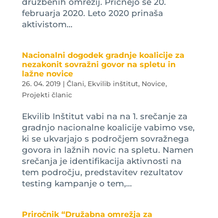
družbenih omrežij. Pričnejo se 20.
februarja 2020. Leto 2020 prinaša
aktivistom...
Nacionalni dogodek gradnje koalicije za
nezakonit sovražni govor na spletu in
lažne novice
26. 04. 2019
|
Člani
,
Ekvilib inštitut
,
Novice
,
Projekti članic
Ekvilib Inštitut vabi na na 1. srečanje za
gradnjo nacionalne koalicije vabimo vse,
ki se ukvarjajo s področjem sovražnega
govora in lažnih novic na spletu. Namen
srečanja je identifikacija aktivnosti na
tem področju, predstavitev rezultatov
testing kampanje o tem,...
Priročnik “Družabna omrežja za