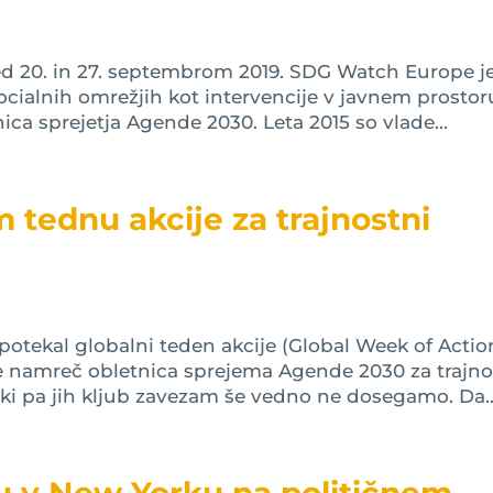
ed 20. in 27. septembrom 2019. SDG Watch Europe j
 socialnih omrežjih kot intervencije v javnem prostor
ica sprejetja Agende 2030. Leta 2015 so vlade...
 tednu akcije za trajnostni
otekal globalni teden akcije (Global Week of Actio
 je namreč obletnica sprejema Agende 2030 za trajno
a, ki pa jih kljub zavezam še vedno ne dosegamo. Da..