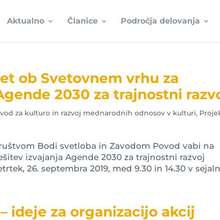
Aktualno
Članice
Področja delovanja
vet ob Svetovnem vrhu za
Agende 2030 za trajnostni razv
avod za kulturo in razvoj mednarodnih odnosov v kulturi
,
Proje
ruštvom Bodi svetloba in Zavodom Povod vabi na
itev izvajanja Agende 2030 za trajnostni razvoj
trtek, 26. septembra 2019, med 9.30 in 14.30 v sejalni
– ideje za organizacijo akcij