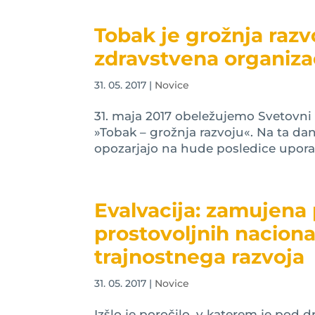
Tobak je grožnja razv
zdravstvena organiza
31. 05. 2017
|
Novice
31. maja 2017 obeležujemo Svetovni
»Tobak – grožnja razvoju«. Na ta da
opozarjajo na hude posledice uporab
Evalvacija: zamujena 
prostovoljnih naciona
trajnostnega razvoja
31. 05. 2017
|
Novice
Izšlo je poročilo, v katerem je pod 