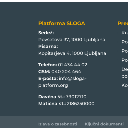
Platforma SLOGA
Pre
Sedež:
Kr
Povšetova 37, 1000 Ljubljana
Po
Pisarna:
Po
Kopitarjeva 4, 1000 Ljubljana
Po
Telefon:
01 434 44 02
De
GSM:
040 204 464
po
E-pošta:
info@sloga-
platform.org
Ko
Davčna št.:
79012710
Matična št.:
2186250000
Izjava o zasebnosti
Ključni dokumenti