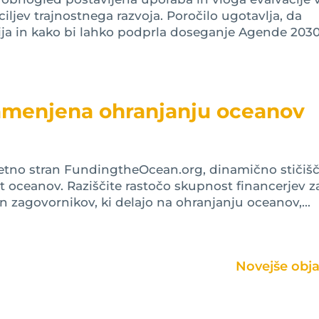
iljev trajnostnega razvoja. Poročilo ugotavlja, da
ija in kako bi lahko podprla doseganje Agende 2030
namenjena ohranjanju oceanov
letno stran FundingtheOcean.org, dinamično stičišč
 oceanov. Raziščite rastočo skupnost financerjev z
n zagovornikov, ki delajo na ohranjanju oceanov,...
Next Entries »