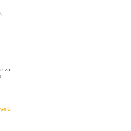
,
e za
a