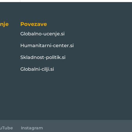
nje
Povezave
Globalno-ucenje.si
Humanitarni-center.si
Skladnost-politik.si
Globalni-cilji.si
uTube
Instagram