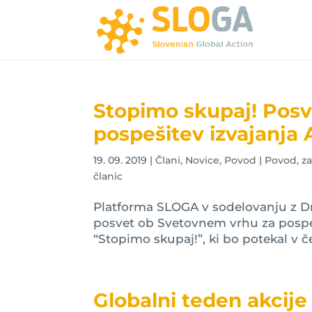
Stopimo skupaj! Pos
pospešitev izvajanja 
19. 09. 2019
|
Člani
,
Novice
,
Povod | Povod, z
članic
Platforma SLOGA v sodelovanju z D
posvet ob Svetovnem vrhu za pospeš
“Stopimo skupaj!”, ki bo potekal v če
Globalni teden akcije 