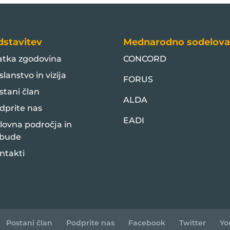
dstavitev
Mednarodno sodelova
atka zgodovina
CONCORD
slanstvo in vizija
FORUS
stani član
ALDA
dprite nas
EADI
lovna področja in
bude
ntakti
Postani član
Podprite nas
Facebook
Twitter
Yo