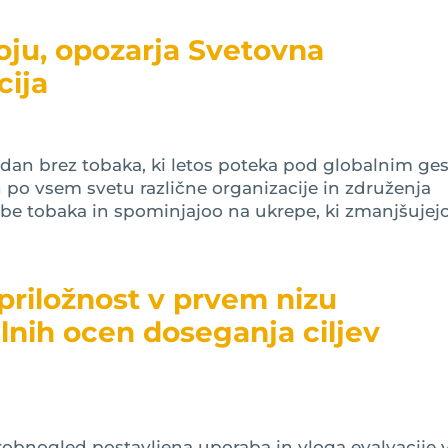
oju, opozarja Svetovna
cija
 dan brez tobaka, ki letos poteka pod globalnim ge
n po vsem svetu različne organizacije in združenja
e tobaka in spominjajoo na ukrepe, ki zmanjšujejo.
priložnost v prvem nizu
lnih ocen doseganja ciljev
drobnogled postavljena uporaba in vloga evalvacije 