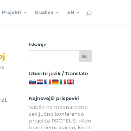
Projekti
Gradiva
EN
Iskanje
oj
kti
Izberite jezik / Translate
Najnovejši prispevki
ci...
Vabilo na mednarodno
zaključno konferenco
projekta PROTEUS: »Kdo
brani demokracijo, ko ta