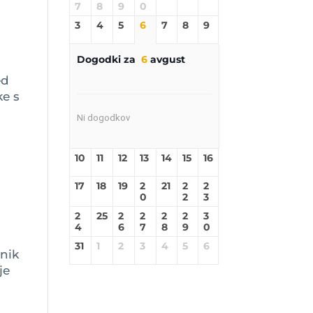
7
8
9
0
3
4
5
6
7
8
9
Dogodki za
6
avgust
ed
ke s
Ni dogodkov
10
11
12
13
14
15
16
17
18
19
2
21
2
2
0
2
3
2
25
2
2
2
2
3
4
6
7
8
9
0
31
1
2
3
4
5
6
čnik
je