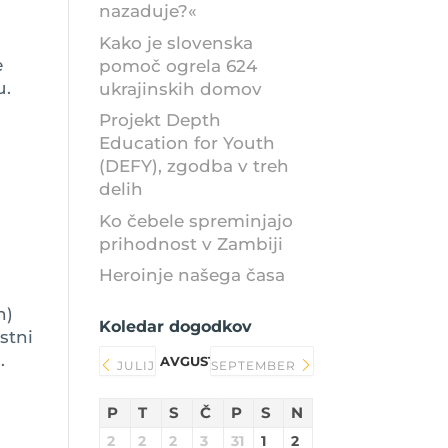
nazaduje?«
Kako je slovenska
e
pomoč ogrela 624
u.
ukrajinskih domov
Projekt Depth
Education for Youth
(DEFY), zgodba v treh
delih
Ko čebele spreminjajo
prihodnost v Zambiji
Heroinje našega časa
n)
Koledar dogodkov
stni
.
AVGUST 2026
JULIJ
SEPTEMBER
P
T
S
Č
P
S
N
2
2
2
3
31
1
2