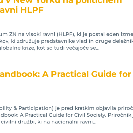
u v New Yorku na političnem
ravni HLPF
rum ZN na visoki ravni (HLPF), ki je postal eden izm
kov, ki združuje predstavnike vlad in druge deležni
lobalne krize, kot so tudi večajoče se...
andbook: A Practical Guide for
ity & Participation) je pred kratkim objavila priro
ook: A Practical Guide for Civil Society. Priročnik 
ivilni družbi, ki na nacionalni ravni...