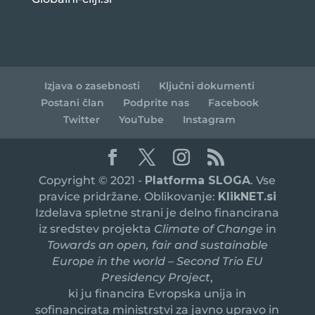
Izjava o zasebnosti
Ključni dokumenti
Postani član
Podprite nas
Facebook
Twitter
YouTube
Instagram
Copyright © 2021 -
Platforma SLOGA
. Vse
pravice pridržane. Oblikovanje:
KlikNET.si
Izdelava spletne strani je delno financirana
iz sredstev projekta
Climate of Change
in
Towards an open, fair and sustainable
Europe in the world – Second Trio EU
Presidency Project
,
ki ju financira Evropska unija in
sofinancirata ministrstvi za javno upravo in