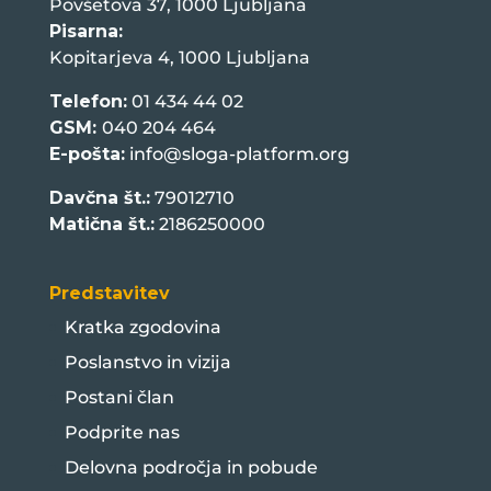
Povšetova 37, 1000 Ljubljana
Pisarna:
Kopitarjeva 4, 1000 Ljubljana
Telefon:
01 434 44 02
GSM:
040 204 464
E-pošta:
info@sloga-platform.org
Davčna št.:
79012710
Matična št.:
2186250000
Predstavitev
Kratka zgodovina
Poslanstvo in vizija
Postani član
Podprite nas
Delovna področja in pobude