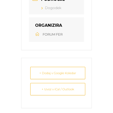
Dogodek
ORGANIZIRA
FORUM FER
+ Dodaj v Google Koledar
+ Izvoz v iCal / Outlook