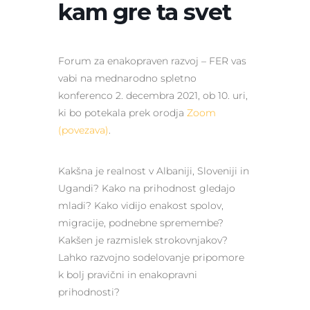
kam gre ta svet
Forum za enakopraven razvoj – FER vas
vabi na mednarodno spletno
konferenco 2. decembra 2021, ob 10. uri,
ki bo potekala prek orodja
Zoom
(povezava)
.
Kakšna je realnost v Albaniji, Sloveniji in
Ugandi? Kako na prihodnost gledajo
mladi? Kako vidijo enakost spolov,
migracije, podnebne spremembe?
Kakšen je razmislek strokovnjakov?
Lahko razvojno sodelovanje pripomore
k bolj pravični in enakopravni
prihodnosti?