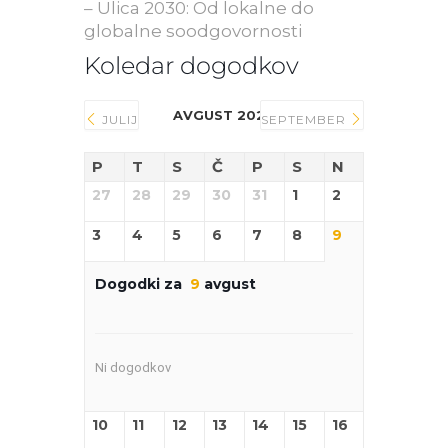
– Ulica 2030: Od lokalne do
globalne soodgovornosti
Koledar dogodkov
AVGUST 2026
JULIJ
SEPTEMBER
P
T
S
Č
P
S
N
27
28
29
30
31
1
2
3
4
5
6
7
8
9
Dogodki za
9
avgust
Ni dogodkov
10
11
12
13
14
15
16