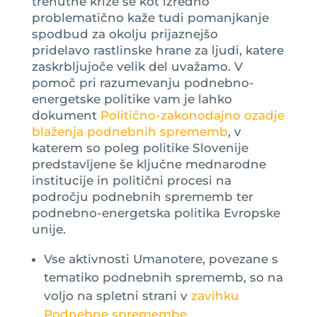
trenutne krize se kot izredno
problematično kaže tudi pomanjkanje
spodbud za okolju prijaznejšo
pridelavo rastlinske hrane za ljudi, katere
zaskrbljujoče velik del uvažamo. V
pomoč pri razumevanju podnebno-
energetske politike vam je lahko
dokument
Politično-zakonodajno ozadje
blaženja podnebnih sprememb
, v
katerem so poleg politike Slovenije
predstavljene še ključne mednarodne
institucije in politični procesi na
področju podnebnih sprememb ter
podnebno-energetska politika Evropske
unije.
Vse aktivnosti Umanotere, povezane s
tematiko podnebnih sprememb, so na
voljo na spletni strani v
zavihku
Podnebne spremembe
.