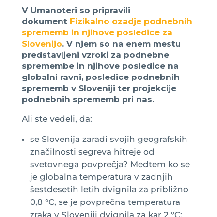
V Umanoteri so pripravili
dokument
Fizikalno ozadje podnebnih
sprememb in njihove posledice za
Slovenijo
. V njem so na enem mestu
predstavljeni vzroki za podnebne
spremembe in njihove posledice na
globalni ravni, posledice podnebnih
sprememb v Sloveniji ter projekcije
podnebnih sprememb pri nas.
Ali ste vedeli, da:
se Slovenija zaradi svojih geografskih
značilnosti segreva hitreje od
svetovnega povprečja? Medtem ko se
je globalna temperatura v zadnjih
šestdesetih letih dvignila za približno
0,8 °C, se je povprečna temperatura
zraka v Sloveniji dvignila za kar 2 °C;