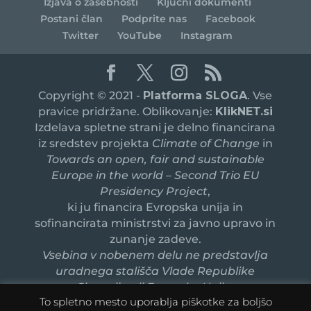
Izjava o zasebnosti
Ključni dokumenti
Postani član
Podprite nas
Facebook
Twitter
YouTube
Instagram
Copyright © 2021 -
Platforma SLOGA
. Vse
pravice pridržane. Oblikovanje:
KlikNET.si
Izdelava spletne strani je delno financirana
iz sredstev projekta
Climate of Change
in
Towards an open, fair and sustainable
Europe in the world – Second Trio EU
Presidency Project
,
ki ju financira Evropska unija in
sofinancirata ministrstvi za javno upravo in
zunanje zadeve.
Vsebina v nobenem delu ne predstavlja
uradnega stališča Vlade Republike
Slovenije ali Evropske Unije.
To spletno mesto uporablja piškotke za boljšo