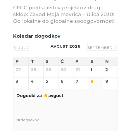
CFGC predstavitev projektov drugi
sklop: Zavod Moja mavrica – Ulica 2030:
Od lokalne do globalne soodgovornosti
Koledar dogodkov
AVGUST 2026
JULIJ
SEPTEMBER
P
T
S
Č
P
S
N
27
28
29
30
31
1
2
3
4
5
6
7
8
9
Dogodki za
8
avgust
Ni dogodkov