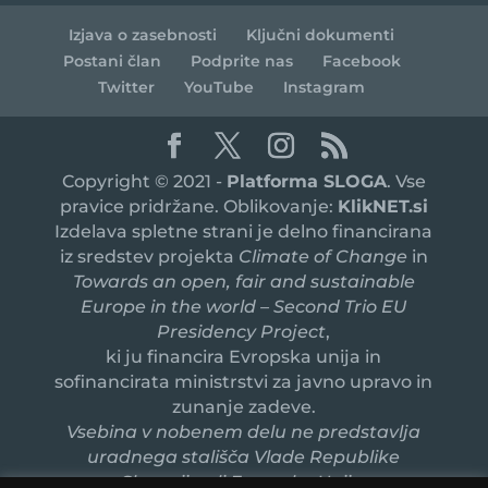
Izjava o zasebnosti
Ključni dokumenti
Postani član
Podprite nas
Facebook
Twitter
YouTube
Instagram
Copyright © 2021 -
Platforma SLOGA
. Vse
pravice pridržane. Oblikovanje:
KlikNET.si
Izdelava spletne strani je delno financirana
iz sredstev projekta
Climate of Change
in
Towards an open, fair and sustainable
Europe in the world – Second Trio EU
Presidency Project
,
ki ju financira Evropska unija in
sofinancirata ministrstvi za javno upravo in
zunanje zadeve.
Vsebina v nobenem delu ne predstavlja
uradnega stališča Vlade Republike
Slovenije ali Evropske Unije.