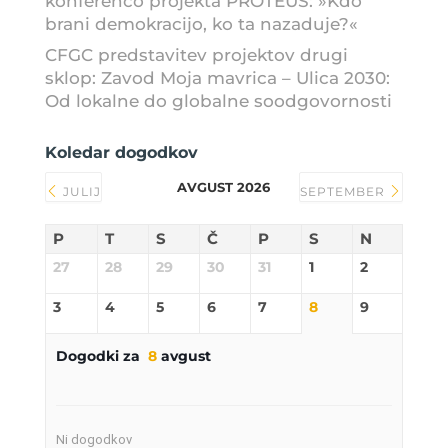
konferenco projekta PROTEUS: »Kdo
brani demokracijo, ko ta nazaduje?«
CFGC predstavitev projektov drugi
sklop: Zavod Moja mavrica – Ulica 2030:
Od lokalne do globalne soodgovornosti
Koledar dogodkov
AVGUST 2026
JULIJ
SEPTEMBER
P
T
S
Č
P
S
N
27
28
29
30
31
1
2
3
4
5
6
7
8
9
Dogodki za
8
avgust
Ni dogodkov