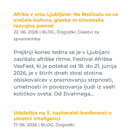
Afrika v srcu Ljubljane: Na festivalu so se
srečale kultura, glasba in slovenska
razvojna pomoč
22. 06. 2026
|
BLOG
,
Dogodki
,
Glasovi za
spremembe
Prejšnji konec tedna se je v Ljubljani
zaslišalo afriške ritme. Festival Afriška
VasFest, ki je potekal od 18. do 21. junija
2026, je v štirih dneh zbral stotine
obiskovalcev v praznovanju strpnosti,
umetnosti in povezovanja ljudi iz vseh
kotičkov sveta. Od živahnega...
Udeležba na 5. nacionalni konferenci o
umetni inteligenci
17. 06. 2026
|
BLOG
,
Dogodki