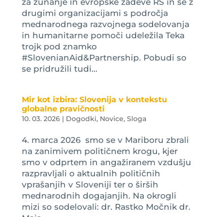
za zunanje in evropske zadeve RS in se z
drugimi organizacijami s področja
mednarodnega razvojnega sodelovanja
in humanitarne pomoči udeležila Teka
trojk pod znamko
#SlovenianAid&Partnership. Pobudi so
se pridružili tudi...
Mir kot izbira: Slovenija v kontekstu
globalne pravičnosti
10. 03. 2026
|
Dogodki
,
Novice
,
Sloga
4. marca 2026 smo se v Mariboru zbrali
na zanimivem političnem krogu, kjer
smo v odprtem in angažiranem vzdušju
razpravljali o aktualnih političnih
vprašanjih v Sloveniji ter o širših
mednarodnih dogajanjih. Na okrogli
mizi so sodelovali: dr. Rastko Močnik dr.