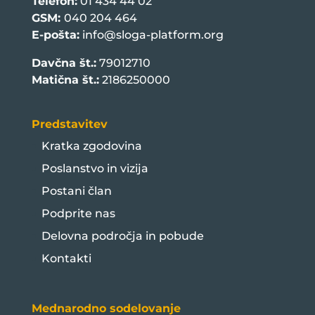
Telefon:
01 434 44 02
GSM:
040 204 464
E-pošta:
info@sloga-platform.org
Davčna št.:
79012710
Matična št.:
2186250000
Predstavitev
Kratka zgodovina
Poslanstvo in vizija
Postani član
Podprite nas
Delovna področja in pobude
Kontakti
Mednarodno sodelovanje