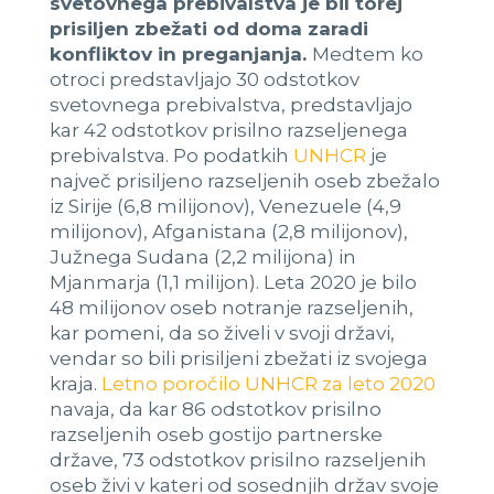
svetovnega prebivalstva je bil torej
prisiljen zbežati od doma zaradi
konfliktov in preganjanja.
Medtem ko
otroci predstavljajo 30 odstotkov
svetovnega prebivalstva, predstavljajo
kar 42 odstotkov prisilno razseljenega
prebivalstva. Po podatkih
UNHCR
je
največ prisiljeno razseljenih oseb zbežalo
iz Sirije (6,8 milijonov), Venezuele (4,9
milijonov), Afganistana (2,8 milijonov),
Južnega Sudana (2,2 milijona) in
Mjanmarja (1,1 milijon). Leta 2020 je bilo
48 milijonov oseb notranje razseljenih,
kar pomeni, da so živeli v svoji državi,
vendar so bili prisiljeni zbežati iz svojega
kraja.
Letno poročilo UNHCR za leto 2020
navaja, da kar 86 odstotkov prisilno
razseljenih oseb gostijo partnerske
države, 73 odstotkov prisilno razseljenih
oseb živi v kateri od sosednjih držav svoje