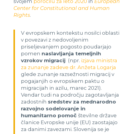
svojem
poročilu za leto 2020
in
European
Center for Constitutional and Human
Rights
.
V evropskem kontekstu nosilci oblasti
v povezavi z nedovoljenim
priseljevanjem pogosto poudarjajo
pomen
naslavljanja temeljnih
vzrokov migracij
(npr.
izjava ministra
za zunanje zadeve dr. Anžeta Logarja
glede zunanje razsežnosti migracij v
pogajanjih o evropskem paktu o
migracijah in azilu, marec 2021).
Vendar tudi na področju zagotavljanja
zadostnih
sredstev za mednarodno
razvojno sodelovanje in
humanitarno pomoč
številne države
članice Evropske unije (EU) zaostajajo
za danimi zavezami. Slovenija se je