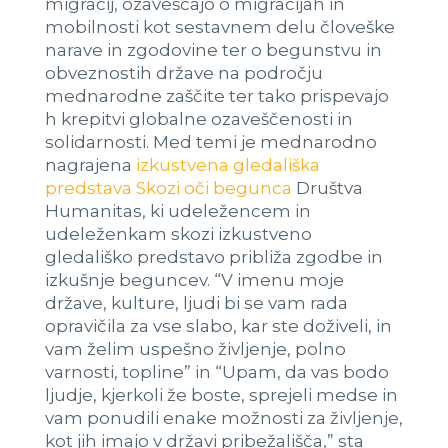
migracij, ozaveščajo o migracijah in
mobilnosti kot sestavnem delu človeške
narave in zgodovine ter o begunstvu in
obveznostih države na področju
mednarodne zaščite ter tako prispevajo
h krepitvi globalne ozaveščenosti in
solidarnosti. Med temi je mednarodno
nagrajena
izkustvena gledališka
predstava Skozi oči begunca
Društva
Humanitas, ki udeležencem in
udeleženkam skozi izkustveno
gledališko predstavo približa zgodbe in
izkušnje beguncev. “V imenu moje
države, kulture, ljudi bi se vam rada
opravičila za vse slabo, kar ste doživeli, in
vam želim uspešno življenje, polno
varnosti, topline” in “Upam, da vas bodo
ljudje, kjerkoli že boste, sprejeli medse in
vam ponudili enake možnosti za življenje,
kot jih imajo v državi pribežališča,” sta