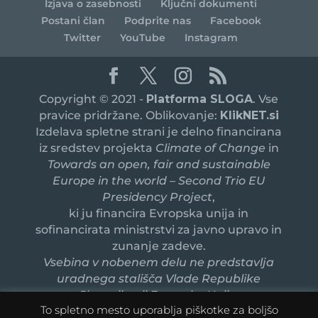
Izjava o zasebnosti
Ključni dokumenti
Postani član
Podprite nas
Facebook
Twitter
YouTube
Instagram
Copyright © 2021 -
Platforma SLOGA
. Vse
pravice pridržane. Oblikovanje:
KlikNET.si
Izdelava spletne strani je delno financirana
iz sredstev projekta
Climate of Change
in
Towards an open, fair and sustainable
Europe in the world – Second Trio EU
Presidency Project
,
ki ju financira Evropska unija in
sofinancirata ministrstvi za javno upravo in
zunanje zadeve.
Vsebina v nobenem delu ne predstavlja
uradnega stališča Vlade Republike
Slovenije ali Evropske Unije.
To spletno mesto uporablja piškotke za boljšo