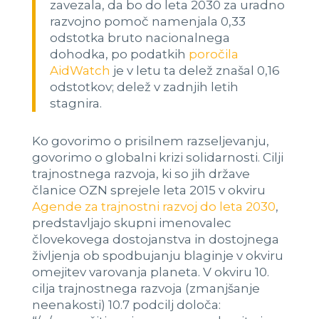
zavezala, da bo do leta 2030 za uradno
razvojno pomoč namenjala 0,33
odstotka bruto nacionalnega
dohodka, po podatkih
poročila
AidWatch
je v letu ta delež znašal 0,16
odstotkov; delež v zadnjih letih
stagnira.
Ko govorimo o prisilnem razseljevanju,
govorimo o globalni krizi solidarnosti. Cilji
trajnostnega razvoja, ki so jih države
članice OZN sprejele leta 2015 v okviru
Agende za trajnostni razvoj do leta 2030
,
predstavljajo skupni imenovalec
človekovega dostojanstva in dostojnega
življenja ob spodbujanju blaginje v okviru
omejitev varovanja planeta. V okviru 10.
cilja trajnostnega razvoja (zmanjšanje
neenakosti) 10.7 podcilj določa: