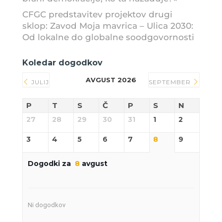
CFGC predstavitev projektov drugi
sklop: Zavod Moja mavrica – Ulica 2030:
Od lokalne do globalne soodgovornosti
Koledar dogodkov
AVGUST 2026
JULIJ
SEPTEMBER
P
T
S
Č
P
S
N
27
28
29
30
31
1
2
3
4
5
6
7
8
9
Dogodki za
8
avgust
Ni dogodkov