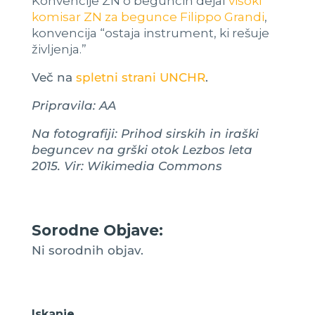
Konvencije ZN o beguncih dejal
visoki
komisar ZN za begunce Filippo Grandi
,
konvencija “ostaja instrument, ki rešuje
življenja.”
Več na
spletni strani UNCHR
.
Pripravila: AA
Na fotografiji: Prihod sirskih in iraški
beguncev na grški otok Lezbos leta
2015. Vir: Wikimedia Commons
Sorodne Objave:
Ni sorodnih objav.
Iskanje