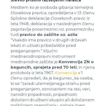
Število prisilno razseljenih narašča
Medtem ko je svoboda gibanja temeljna
človekova pravica, opredeljena v 13. členu
Splošne deklaracije človekovih pravic iz
leta 1948, deklaracija v naslednjem členu
zagotavlja posameznici oz. posamezniku
tudi
pravico do zaščite oz. azila
:
“Vsakdo ima pravico v drugih državah
iskati in uživati pribežališče pred
preganjanjem.” Ključni
mednarodnopravni instrument
mednarodne zaščite je
Konvencija ZN o
beguncih, sprejeta pred 70 leti
, in njena
protokola iz leta 1967.
Konvencija
v 1.
členu opredeli, da je begunec_ka oseba,
ki se “zaradi utemeljenega strahu pred
preganjanjem, osnovanem na rasi, veri,
narodni pripadnosti, pripadnosti
določeni družbeni skupini ali določenem
političnem prepričanju, nahaja izven