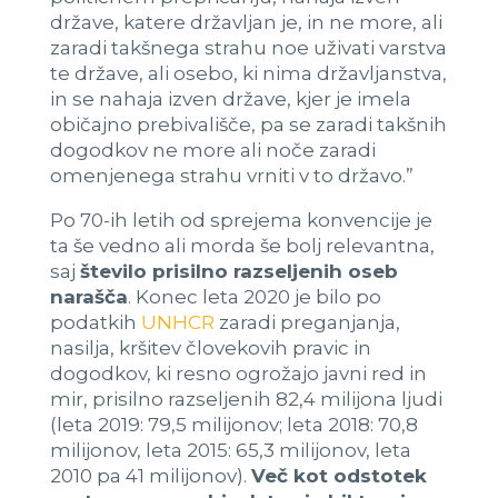
države, katere državljan je, in ne more, ali
zaradi takšnega strahu noe uživati varstva
te države, ali osebo, ki nima državljanstva,
in se nahaja izven države, kjer je imela
običajno prebivališče, pa se zaradi takšnih
dogodkov ne more ali noče zaradi
omenjenega strahu vrniti v to državo.”
Po 70-ih letih od sprejema konvencije je
ta še vedno ali morda še bolj relevantna,
saj
število prisilno razseljenih oseb
narašča
. Konec leta 2020 je bilo po
podatkih
UNHCR
zaradi preganjanja,
nasilja, kršitev človekovih pravic in
dogodkov, ki resno ogrožajo javni red in
mir, prisilno razseljenih 82,4 milijona ljudi
(leta 2019: 79,5 milijonov; leta 2018: 70,8
milijonov, leta 2015: 65,3 milijonov, leta
2010 pa 41 milijonov).
Več kot odstotek