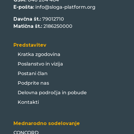
E-pošta:
info@sloga-platform.org
Davčna št.:
79012710
Matična št.:
2186250000
Predstavitev
Kratka zgodovina
Poslanstvo in vizija
Postani član
Podprite nas
Delovna področja in pobude
Kontakti
Mednarodno sodelovanje
CONCORD