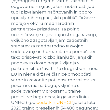
“/o/mogočiti urejene, varne, zakonite in
odgovorne migracije ter mobilnost ljudi,
tudi z izvajanjem načrtovanih in dobro
upravljanih migracijskih politik”. Države si
morajo v okviru mednarodnih
partnerstev prizadevati za polno
uresničevanje ciljev trajnostnega razvoja,
vključno z zagotavljanjem zadostnih
sredstev za mednarodno razvojno
sodelovanje in humanitarno pomoč, ter
tako prispevati k izboljšanju življenjskih
pogojev in dostojnega življenja v
partnerskih državah. Po drugi strani mora
EU in njene države članice omogočati
varne in zakonite poti posameznikov ter
posameznic na begu, vključno s
sodelovanjem v programu trajne
preselitve beguncev, ki ga koordinira
UNHCR (po
podatkih UNHCR
je bilo leta
2020 trajno preseljenih 34.400 beguncev,