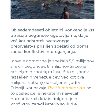
Ob sedemdeseti obletnici Konvencije ZN
o zaščiti beguncev ugotavljamo, da je
več kot odstotek svetovnega
prebivalstva prisiljen zbežati od doma
zaradi konfliktov in preganjanja.
Iz svoje domovine je zbežalo 5,5 milijonov
sirskih beguncev, 6 milijonov Sircev je
razseljenih znotraj države. 5,4 milijonov
razseljenih Venezuelcev. Več kot dva
milijona notranje razseljenih ljudi v
Etiopiji. Kot navaja
The Humanitarian
,
so
to posledice le nekaterih največjih
humanitarnih kriz in dolgotrajnih
konfliktov, zaradi katerih so ljudje