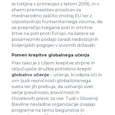
le tretjina v primerjavi z letom 2019), in v
shemi premestitev prosilcev za
mednarodno zaščito znotraj EU ter z
vzpostavitvijo humanitarnega vizuma, da
se preprečijo tvegane poti in smrtne
žrtve na poti proti Evropi, na katere se
posamezniki podajo zaradi nedostojnih
življenjskih pogojev v izvornih državah.
Pomen krepitve globalnega učenja
Prav tako je s ciljem krepitve strpne in
vključujoče družbe potrebno krepiti
globalno učenje
– učenje, ki odpira oči in
um ljudi resničnosti globaliziranega
sveta ter jih prebuja, da ustvarijo svet
večje pravičnosti, pravičnosti in
človekovih pravic za vse. Tudi v Sloveniji
številne nevladne organizacije izvajajo
programe na temo begunstva in