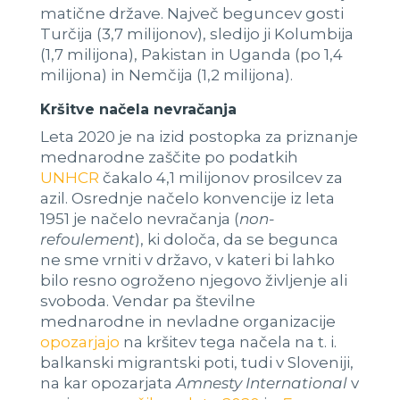
matične države. Največ beguncev gosti
Turčija (3,7 milijonov), sledijo ji Kolumbija
(1,7 milijona), Pakistan in Uganda (po 1,4
milijona) in Nemčija (1,2 milijona).
Kršitve načela nevračanja
Leta 2020 je na izid postopka za priznanje
mednarodne zaščite po podatkih
UNHCR
čakalo 4,1 milijonov prosilcev za
azil. Osrednje načelo konvencije iz leta
1951 je načelo nevračanja (
non-
refoulement
), ki določa, da se begunca
ne sme vrniti v državo, v kateri bi lahko
bilo resno ogroženo njegovo življenje ali
svoboda. Vendar pa številne
mednarodne in nevladne organizacije
opozarjajo
na kršitev tega načela na t. i.
balkanski migrantski poti, tudi v Sloveniji,
na kar opozarjata
Amnesty International
v