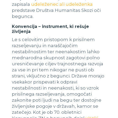
zapisala
udeleženec ali udeleženka
predstave Društva Humanitas Skozi oči
begunca.
Konvencija – instrument, ki rešuje
življenja
Le s celovitim pristopom k prisilnem
razseljevanju in naraščajočim
nestabilnostim ter neenakostim lahko
mednarodna skupnost zagotovi polno
uresničevanje ciljev trajnostnega razvoja
za vse in pri tem nikogar ne pusti ob
strani, vključno z begunci. Države morajo
vsekakor prispevati k odpravi
nestabilnosti in neenakosti, ki so vzrok
prisilnega razseljevanja, omogočati
zakonite poti ljudi na begu ter dostojne
življenjske pogoje v državah, kamor se
zatečejo. Kot je ob 70. obletnici