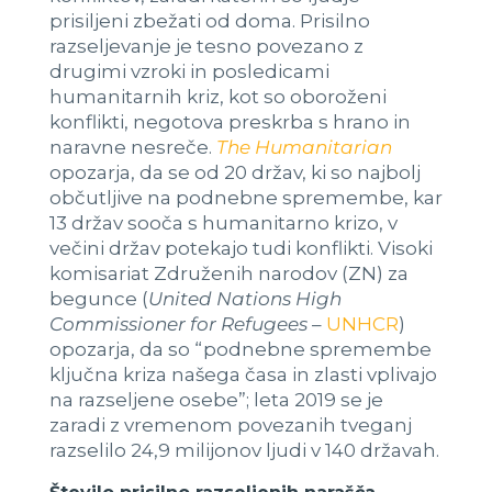
prisiljeni zbežati od doma. Prisilno
razseljevanje je tesno povezano z
drugimi vzroki in posledicami
humanitarnih kriz, kot so oboroženi
konflikti, negotova preskrba s hrano in
naravne nesreče.
The Humanitarian
opozarja, da se od 20 držav, ki so najbolj
občutljive na podnebne spremembe, kar
13 držav sooča s humanitarno krizo, v
večini držav potekajo tudi konflikti. Visoki
komisariat Združenih narodov (ZN) za
begunce (
United Nations High
Commissioner for Refugees
–
UNHCR
)
opozarja, da so “podnebne spremembe
ključna kriza našega časa in zlasti vplivajo
na razseljene osebe”; leta 2019 se je
zaradi z vremenom povezanih tveganj
razselilo 24,9 milijonov ljudi v 140 državah.