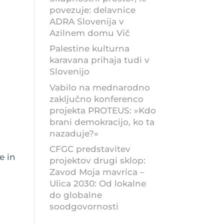
povezuje: delavnice
ADRA Slovenija v
Azilnem domu Vič
Palestine kulturna
karavana prihaja tudi v
Slovenijo
Vabilo na mednarodno
zaključno konferenco
projekta PROTEUS: »Kdo
brani demokracijo, ko ta
nazaduje?«
CFGC predstavitev
e in
projektov drugi sklop:
Zavod Moja mavrica –
Ulica 2030: Od lokalne
do globalne
soodgovornosti