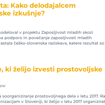
ata: Kako delodajalcem
jske izkušnje?
 sodeloval v projektu Zaposljivost mladih skozi
l na podporo in povečanje zaposljivosti mladih
nastala češko-slovenska raziskava, katere rezultat so
, ki želijo izvesti prostovoljske
pisi
za soorganiziranje prostovoljnega dela v letu 2017. R
acijam v Sloveniji, ki želijo v letu 2017 organizirat