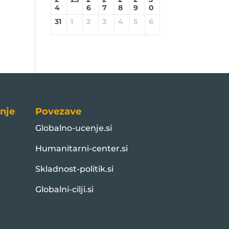
4
6
7
8
9
0
31
1
2
3
4
5
6
nje
Povezave
Globalno-ucenje.si
Humanitarni-center.si
Skladnost-politik.si
Globalni-cilji.si