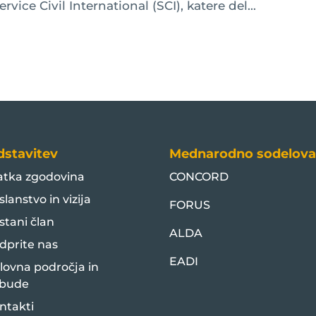
vice Civil International (SCI), katere del...
dstavitev
Mednarodno sodelova
atka zgodovina
CONCORD
slanstvo in vizija
FORUS
stani član
ALDA
dprite nas
EADI
lovna področja in
bude
ntakti