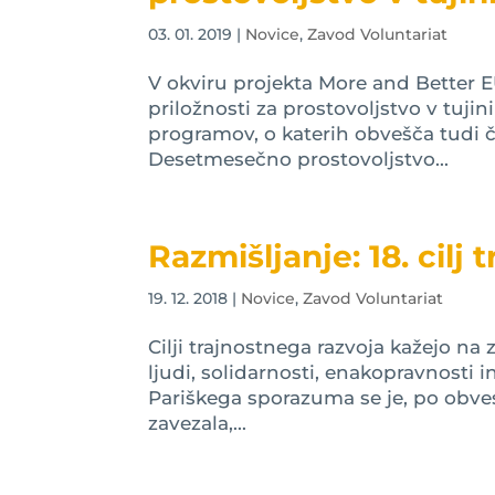
03. 01. 2019
|
Novice
,
Zavod Voluntariat
V okviru projekta More and Better E
priložnosti za prostovoljstvo v tuj
programov, o katerih obvešča tudi 
Desetmesečno prostovoljstvo...
Razmišljanje: 18. cilj
19. 12. 2018
|
Novice
,
Zavod Voluntariat
Cilji trajnostnega razvoja kažejo n
ljudi, solidarnosti, enakopravnosti
Pariškega sporazuma se je, po obve
zavezala,...