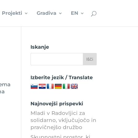
Projekti
Gradiva
EN
Iskanje
Izberite jezik / Translate
tema
na
Najnovejši prispevki
Mladi v Radovljici za
solidarno, vključujočo in
pravičnejšo družbo
Skupnostni prostor, ki