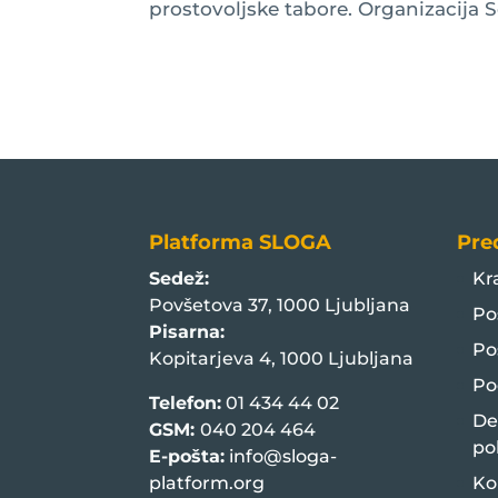
prostovoljske tabore. Organizacija Ser
Platforma SLOGA
Pre
Sedež:
Kr
Povšetova 37, 1000 Ljubljana
Po
Pisarna:
Po
Kopitarjeva 4, 1000 Ljubljana
Po
Telefon:
01 434 44 02
De
GSM:
040 204 464
po
E-pošta:
info@sloga-
platform.org
Ko