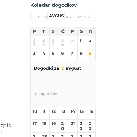
Koledar dogodkov
AVGUST 2026
JULIJ
SEPTEMBER
P
T
S
Č
P
S
N
2
2
2
3
31
1
2
7
8
9
0
3
4
5
6
7
8
9
Dogodki za
9
avgust
Ni dogodkov
10
11
12
13
14
15
16
17
18
19
2
21
2
2
azpis
0
2
3
i
2
25
2
2
2
2
3