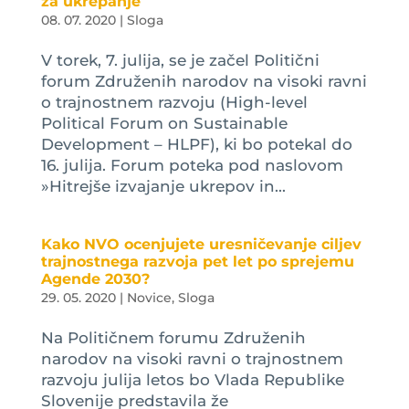
za ukrepanje
08. 07. 2020
|
Sloga
V torek, 7. julija, se je začel Politični
forum Združenih narodov na visoki ravni
o trajnostnem razvoju (High-level
Political Forum on Sustainable
Development – HLPF), ki bo potekal do
16. julija. Forum poteka pod naslovom
»Hitrejše izvajanje ukrepov in...
Kako NVO ocenjujete uresničevanje ciljev
trajnostnega razvoja pet let po sprejemu
Agende 2030?
29. 05. 2020
|
Novice
,
Sloga
Na Političnem forumu Združenih
narodov na visoki ravni o trajnostnem
razvoju julija letos bo Vlada Republike
Slovenije predstavila že