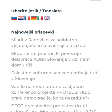
Izberite jezik / Translate
Najnovejši prispevki
Mladi v Radovljici za solidarno,
vključujočo in pravičnejšo družbo
Skupnostni prostor, ki povezuje:
delavnice ADRA Slovenija v Azilnem
domu Vič
Palestine kulturna karavana prihaja tudi
v Slovenijo
Vabilo na mednarodno zaključno
konferenco projekta PROTEUS: »Kdo
brani demokracijo, ko ta nazaduje?«
CFGC predstavitev projektov drugi
sklop: Zavod Moja mavrica – Ulica 2030: