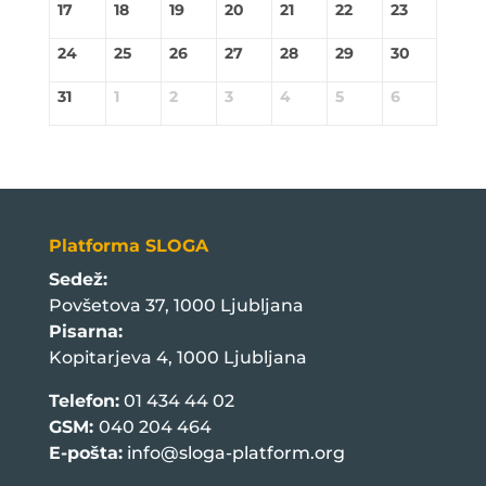
17
18
19
20
21
22
23
24
25
26
27
28
29
30
31
1
2
3
4
5
6
Platforma SLOGA
Sedež:
Povšetova 37, 1000 Ljubljana
Pisarna:
Kopitarjeva 4, 1000 Ljubljana
Telefon:
01 434 44 02
GSM:
040 204 464
E-pošta:
info@sloga-platform.org