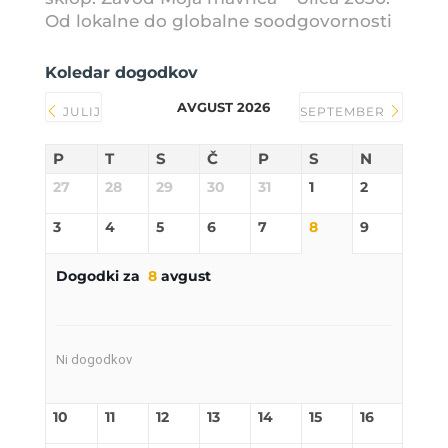
Od lokalne do globalne soodgovornosti
Koledar dogodkov
AVGUST 2026
JULIJ
SEPTEMBER
P
T
S
Č
P
S
N
27
28
29
30
31
1
2
3
4
5
6
7
8
9
Dogodki za
8
avgust
Ni dogodkov
10
11
12
13
14
15
16