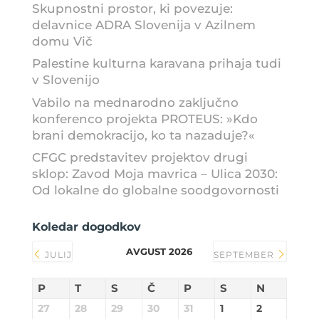
Skupnostni prostor, ki povezuje:
delavnice ADRA Slovenija v Azilnem
domu Vič
Palestine kulturna karavana prihaja tudi
v Slovenijo
Vabilo na mednarodno zaključno
konferenco projekta PROTEUS: »Kdo
brani demokracijo, ko ta nazaduje?«
CFGC predstavitev projektov drugi
sklop: Zavod Moja mavrica – Ulica 2030:
Od lokalne do globalne soodgovornosti
Koledar dogodkov
AVGUST 2026
JULIJ
SEPTEMBER
P
T
S
Č
P
S
N
27
28
29
30
31
1
2