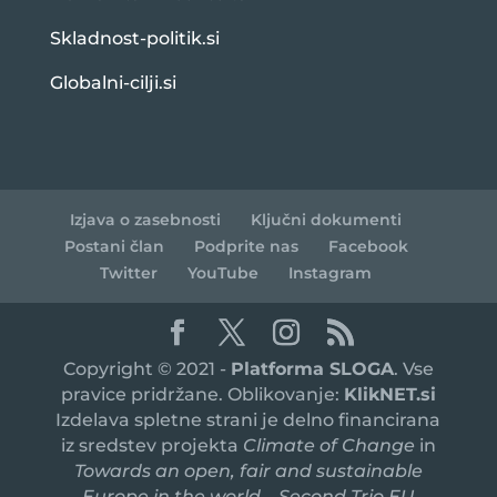
Skladnost-politik.si
Globalni-cilji.si
Izjava o zasebnosti
Ključni dokumenti
Postani član
Podprite nas
Facebook
Twitter
YouTube
Instagram
Copyright © 2021 -
Platforma SLOGA
. Vse
pravice pridržane. Oblikovanje:
KlikNET.si
Izdelava spletne strani je delno financirana
iz sredstev projekta
Climate of Change
in
Towards an open, fair and sustainable
Europe in the world – Second Trio EU