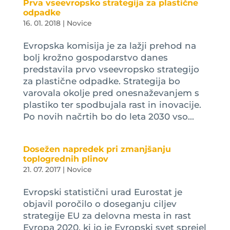
Prva vseevropsko strategija za plastične
odpadke
16. 01. 2018
|
Novice
Evropska komisija je za lažji prehod na
bolj krožno gospodarstvo danes
predstavila prvo vseevropsko strategijo
za plastične odpadke. Strategija bo
varovala okolje pred onesnaževanjem s
plastiko ter spodbujala rast in inovacije.
Po novih načrtih bo do leta 2030 vso...
Dosežen napredek pri zmanjšanju
toplogrednih plinov
21. 07. 2017
|
Novice
Evropski statistični urad Eurostat je
objavil poročilo o doseganju ciljev
strategije EU za delovna mesta in rast
Evropa 2020, ki jo je Evropski svet sprejel