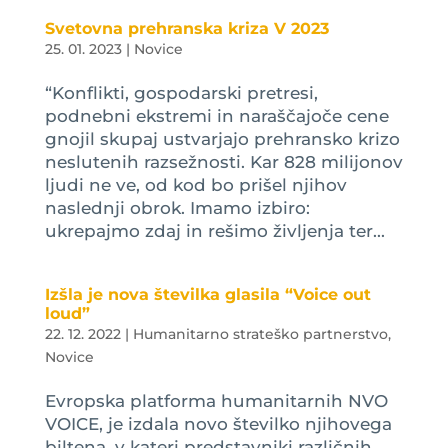
Svetovna prehranska kriza V 2023
25. 01. 2023
|
Novice
“Konflikti, gospodarski pretresi,
podnebni ekstremi in naraščajoče cene
gnojil skupaj ustvarjajo prehransko krizo
neslutenih razsežnosti. Kar 828 milijonov
ljudi ne ve, od kod bo prišel njihov
naslednji obrok. Imamo izbiro:
ukrepajmo zdaj in rešimo življenja ter...
Izšla je nova številka glasila “Voice out
loud”
22. 12. 2022
|
Humanitarno strateško partnerstvo
,
Novice
Evropska platforma humanitarnih NVO
VOICE, je izdala novo številko njihovega
biltena, v kateri predstavniki različnih