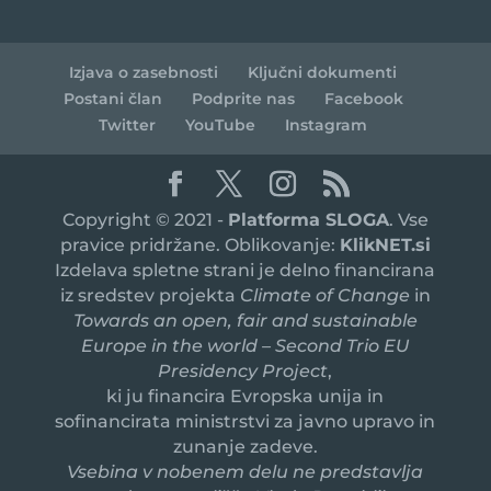
Izjava o zasebnosti
Ključni dokumenti
Postani član
Podprite nas
Facebook
Twitter
YouTube
Instagram
Copyright © 2021 -
Platforma SLOGA
. Vse
pravice pridržane. Oblikovanje:
KlikNET.si
Izdelava spletne strani je delno financirana
iz sredstev projekta
Climate of Change
in
Towards an open, fair and sustainable
Europe in the world – Second Trio EU
Presidency Project
,
ki ju financira Evropska unija in
sofinancirata ministrstvi za javno upravo in
zunanje zadeve.
Vsebina v nobenem delu ne predstavlja