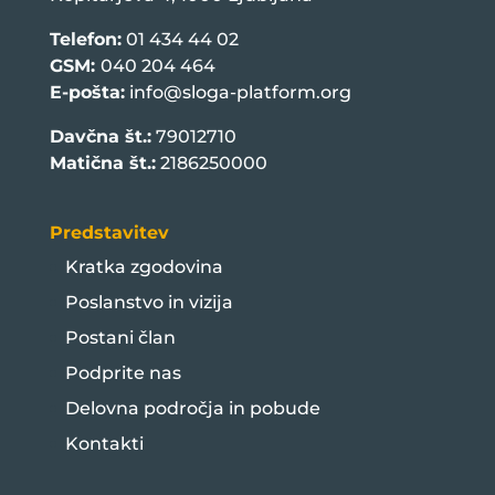
Telefon:
01 434 44 02
GSM:
040 204 464
E-pošta:
info@sloga-platform.org
Davčna št.:
79012710
Matična št.:
2186250000
Predstavitev
Kratka zgodovina
Poslanstvo in vizija
Postani član
Podprite nas
Delovna področja in pobude
Kontakti