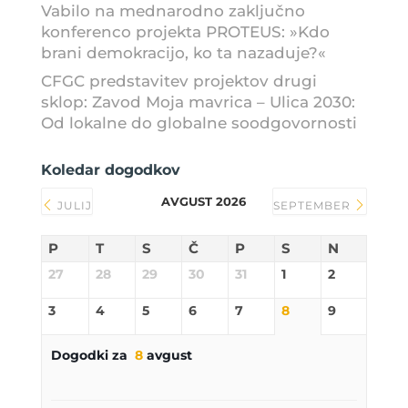
Vabilo na mednarodno zaključno
konferenco projekta PROTEUS: »Kdo
brani demokracijo, ko ta nazaduje?«
CFGC predstavitev projektov drugi
sklop: Zavod Moja mavrica – Ulica 2030:
Od lokalne do globalne soodgovornosti
Koledar dogodkov
AVGUST 2026
JULIJ
SEPTEMBER
P
T
S
Č
P
S
N
27
28
29
30
31
1
2
3
4
5
6
7
8
9
Dogodki za
8
avgust