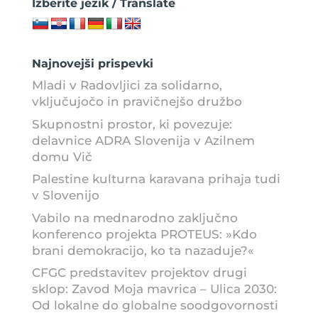
Izberite jezik / Translate
Najnovejši prispevki
Mladi v Radovljici za solidarno,
vključujočo in pravičnejšo družbo
Skupnostni prostor, ki povezuje:
delavnice ADRA Slovenija v Azilnem
domu Vič
Palestine kulturna karavana prihaja tudi
v Slovenijo
Vabilo na mednarodno zaključno
konferenco projekta PROTEUS: »Kdo
brani demokracijo, ko ta nazaduje?«
CFGC predstavitev projektov drugi
sklop: Zavod Moja mavrica – Ulica 2030:
Od lokalne do globalne soodgovornosti