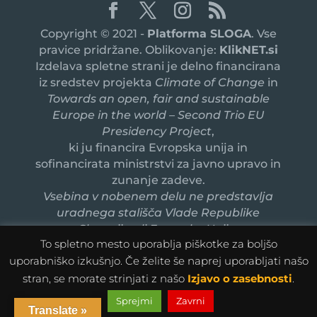
Copyright © 2021 -
Platforma SLOGA
. Vse
pravice pridržane. Oblikovanje:
KlikNET.si
Izdelava spletne strani je delno financirana
iz sredstev projekta
Climate of Change
in
Towards an open, fair and sustainable
Europe in the world – Second Trio EU
Presidency Project
,
ki ju financira Evropska unija in
sofinancirata ministrstvi za javno upravo in
zunanje zadeve.
Vsebina v nobenem delu ne predstavlja
uradnega stališča Vlade Republike
Slovenije ali Evropske Unije.
To spletno mesto uporablja piškotke za boljšo
uporabniško izkušnjo. Če želite še naprej uporabljati našo
stran, se morate strinjati z našo
Izjavo o zasebnosti
.
Sprejmi
Zavrni
Translate »