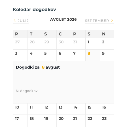
Koledar dogodkov
AVGUST 2026
JULIJ
SEPTEMBER
P
T
S
Č
P
S
N
27
28
29
30
31
1
2
3
4
5
6
7
8
9
Dogodki za
8
avgust
Ni dogodkov
10
11
12
13
14
15
16
17
18
19
20
21
22
23