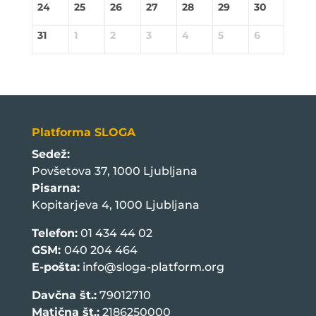
24
25
26
27
28
29
30
31
1
2
3
4
5
6
Platforma SLOGA
Sedež:
Povšetova 37, 1000 Ljubljana
Pisarna:
Kopitarjeva 4, 1000 Ljubljana
Telefon:
01 434 44 02
GSM:
040 204 464
E-pošta:
info@sloga-platform.org
Davčna št.:
79012710
Matična št.:
2186250000