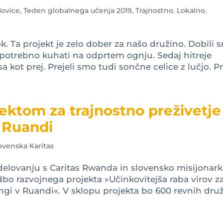
ovice
,
Teden globalnega učenja 2019
,
Trajnostno. Lokalno.
k. Ta projekt je zelo dober za našo družino. Dobili 
 potrebno kuhati na odprtem ognju. Sedaj hitreje
kot prej. Prejeli smo tudi sončne celice z lučjo. Pr
jektom za trajnostno preživetje
Z Ruandi
ovenska Karitas
delovanju s Caritas Rwanda in slovensko misijonark
edbo razvojnega projekta »Učinkovitejša raba virov z
ngi v Ruandi«. V sklopu projekta bo 600 revnih druži