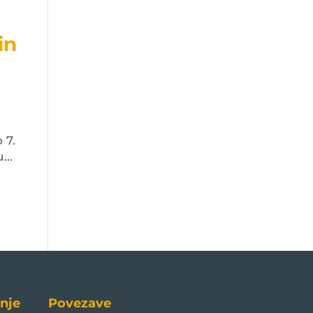
in
 7.
...
nje
Povezave