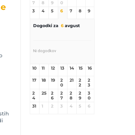
7
8
9
0
je
3
4
5
6
7
8
9
Dogodki za
6
avgust
Ni dogodkov
o
10
11
12
13
14
15
16
17
18
19
2
21
2
2
0
2
3
2
25
2
2
2
2
3
4
6
7
8
9
0
31
1
2
3
4
5
6
stih
di