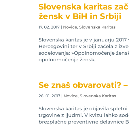
Slovenska karitas za
žensk v BiH in Srbiji
17. 02. 2017
|
Novice
,
Slovenska Karitas
Slovenska karitas je v januarju 2017
Hercegovini ter v Srbiji začela z 
sodelovanja: »Opolnomočenje žensk
opolnomočenje žensk...
Se znaš obvarovati? – 
26. 01. 2017
|
Novice
,
Slovenska Karitas
Slovenska karitas je objavila spletn
trgovine z ljudmi. V kvizu lahko sode
brezplačne preventivne delavnice Bo