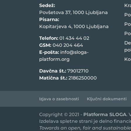
Sedež:
Kr
Povšetova 37, 1000 Ljubljana
Po
Pisarna:
Po
Kopitarjeva 4, 1000 Ljubljana
Po
Telefon:
01 434 44 02
De
GSM:
040 204 464
po
E-pošta:
info@sloga-
platform.org
Ko
Davčna št.:
79012710
Matična št.:
2186250000
Izjava o zasebnosti
Ključni dokumenti
Copyright © 2021 -
Platforma SLOGA
.
Izdelava spletne strani je delno financ
Towards an open, fair and sustainable