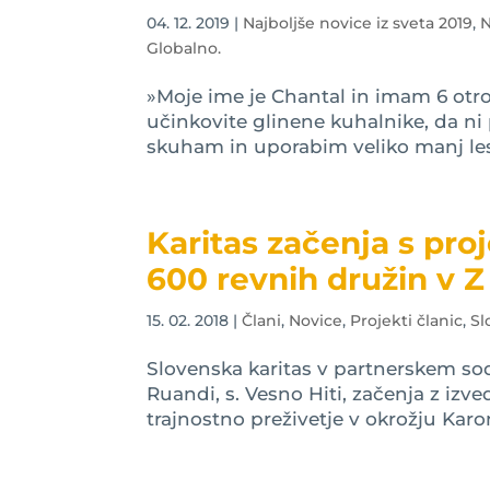
04. 12. 2019
|
Najboljše novice iz sveta 2019
,
N
Globalno.
»Moje ime je Chantal in imam 6 otro
učinkovite glinene kuhalnike, da ni
skuham in uporabim veliko manj lesa 
Karitas začenja s pro
600 revnih družin v 
15. 02. 2018
|
Člani
,
Novice
,
Projekti članic
,
Sl
Slovenska karitas v partnerskem so
Ruandi, s. Vesno Hiti, začenja z izv
trajnostno preživetje v okrožju Karo