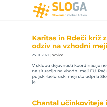
Karitas in Rdeči križ 
odziv na vzhodni mej
25. 11. 2021
|
Novice
V sklopu dejavnosti koordinacije ne
na situacijo na vhodni meji EU. R
poljski-beloruski meji sta odprla Slo
je...
Chantal učinkoviteje 