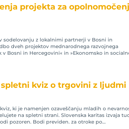
čenja projekta za opolnomočen
 v sodelovanju z lokalnimi partnerji v Bosni in
izvedbo dveh projektov mednarodnega razvojnega
 v Bosni in Hercegovini« in »Ekonomsko in socialn
spletni kviz o trgovini z ljudmi
i kviz, ki je namenjen ozaveščanju mladih o nevarno
lujete na spletni strani. Slovenska karitas izvaja tu
di pozoren. Bodi previden. za otroke po...