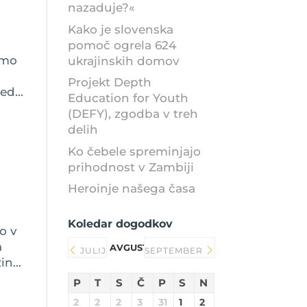
nazaduje?«
Kako je slovenska
pomoč ogrela 624
smo
ukrajinskih domov
Projekt Depth
ed...
Education for Youth
(DEFY), zgodba v treh
delih
Ko čebele spreminjajo
prihodnost v Zambiji
Heroinje našega časa
Koledar dogodkov
o v
a
AVGUST 2026
JULIJ
SEPTEMBER
n...
P
T
S
Č
P
S
N
2
2
2
3
31
1
2