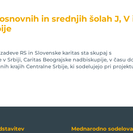
snovnih in srednjih šolah J, V 
ije
 zadeve RS in Slovenske karitas sta skupaj s
 v Srbiji, Caritas Beograjske nadbiskupije, v času do
čnih krajih Centralne Srbije, ki sodelujejo pri projektu
dstavitev
Mednarodno sodelova