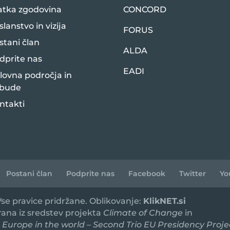
atka zgodovina
CONCORD
slanstvo in vizija
FORUS
stani član
ALDA
dprite nas
EADI
lovna področja in
bude
ntakti
Postani član
Podprite nas
Facebook
Twitter
Yo
 Vse pravice pridržane. Oblikovanje:
KlikNET.si
irana iz sredstev projekta
Climate of Change
in
 Europe in the world – Second Trio EU Presidency Proje