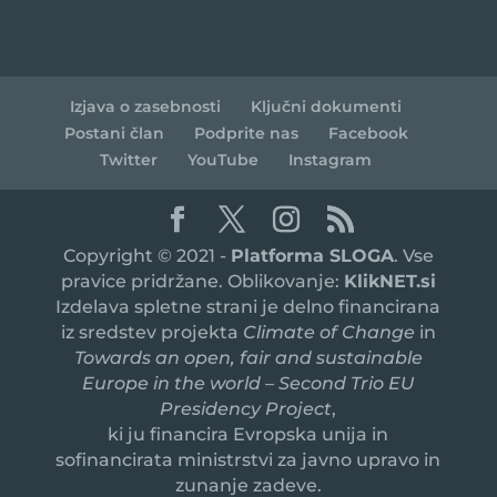
Izjava o zasebnosti
Ključni dokumenti
Postani član
Podprite nas
Facebook
Twitter
YouTube
Instagram
Copyright © 2021 -
Platforma SLOGA
. Vse
pravice pridržane. Oblikovanje:
KlikNET.si
Izdelava spletne strani je delno financirana
iz sredstev projekta
Climate of Change
in
Towards an open, fair and sustainable
Europe in the world – Second Trio EU
Presidency Project
,
ki ju financira Evropska unija in
sofinancirata ministrstvi za javno upravo in
zunanje zadeve.