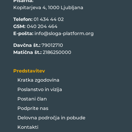
Pisarna:
Kopitarjeva 4, 1000 Ljubljana
Telefon:
01 434 44 02
GSM:
040 204 464
E-pošta:
info@sloga-platform.org
Davčna št.:
79012710
Matična št.:
2186250000
Predstavitev
Kratka zgodovina
Poslanstvo in vizija
Postani član
Podprite nas
Delovna področja in pobude
Kontakti