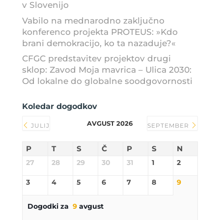
v Slovenijo
Vabilo na mednarodno zaključno
konferenco projekta PROTEUS: »Kdo
brani demokracijo, ko ta nazaduje?«
CFGC predstavitev projektov drugi
sklop: Zavod Moja mavrica – Ulica 2030:
Od lokalne do globalne soodgovornosti
Koledar dogodkov
AVGUST 2026
JULIJ
SEPTEMBER
P
T
S
Č
P
S
N
27
28
29
30
31
1
2
3
4
5
6
7
8
9
Dogodki za
9
avgust