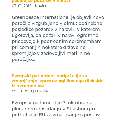
posledice požarov v naravi”
03. 01. 2019
|
Novice
Greenpeace International je objavil novo
poročilo »Izgubljeno v dimu: podnebne
posledice požarov v naravi«, v katerem
ugotavlja, da požari v naravi ogromno
prispevajo k podnebnim spremembam,
pri čemer jih nekatere države ne
spremljajo v zadovoljivi meri in ne
poročajo...
Evropski parlament podprl cilje za
zmanjšanje izpustov ogljikovega dioksida
iz avtomobilov
09. 10. 2018
|
Novice
Evropski parlament je 3. oktobra na
plenarnem zasedanju v Strasbourgu
potrdil cilje EU za zmanjšanje izpustov