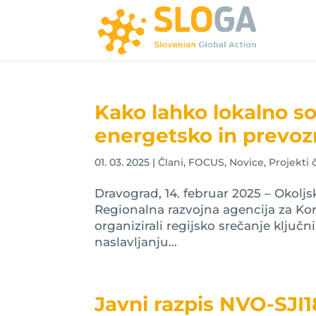
Kako lahko lokalno s
energetsko in prevoz
01. 03. 2025
|
Člani
,
FOCUS
,
Novice
,
Projekti 
Dravograd, 14. februar 2025 – Okolj
Regionalna razvojna agencija za Kor
organizirali regijsko srečanje klju
naslavljanju...
Javni razpis NVO-SJI1