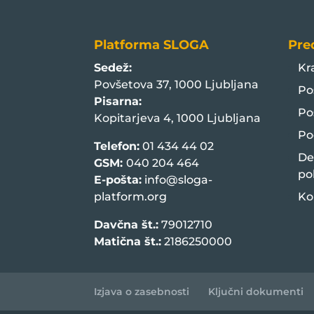
Platforma SLOGA
Pre
Sedež:
Kr
Povšetova 37, 1000 Ljubljana
Po
Pisarna:
Po
Kopitarjeva 4, 1000 Ljubljana
Po
Telefon:
01 434 44 02
De
GSM:
040 204 464
po
E-pošta:
info@sloga-
platform.org
Ko
Davčna št.:
79012710
Matična št.:
2186250000
Izjava o zasebnosti
Ključni dokumenti