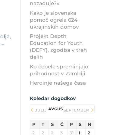
nazaduje?«
Kako je slovenska
pomoč ogrela 624
ukrajinskih domov
Projekt Depth
olja,
Education for Youth
..
(DEFY), zgodba v treh
delih
Ko čebele spreminjajo
prihodnost v Zambiji
Heroinje našega časa
Koledar dogodkov
AVGUST 2026
JULIJ
SEPTEMBER
P
T
S
Č
P
S
N
2
2
2
3
31
1
2