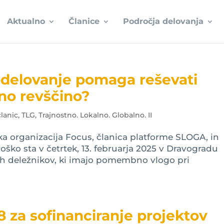
Aktualno
Članice
Področja delovanja
odelovanje pomaga reševati
no revščino?
članic
,
TLG
,
Trajnostno. Lokalno. Globalno. II
ska organizacija Focus, članica platforme SLOGA, in
oško sta v četrtek, 13. februarja 2025 v Dravogradu
čnih deležnikov, ki imajo pomembno vlogo pri
8 za sofinanciranje projektov