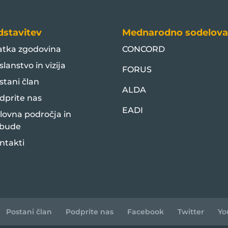
dstavitev
Mednarodno sodelova
atka zgodovina
CONCORD
slanstvo in vizija
FORUS
stani član
ALDA
dprite nas
EADI
lovna področja in
bude
ntakti
Postani član
Podprite nas
Facebook
Twitter
Yo