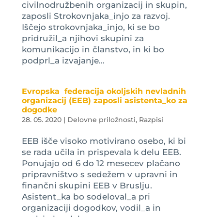
civilnodružbenih organizacij in skupin,
zaposli Strokovnjaka_injo za razvoj.
Iščejo strokovnjaka_injo, ki se bo
pridružil_a njihovi skupini za
komunikacijo in članstvo, in ki bo
podprl_a izvajanje...
Evropska federacija okoljskih nevladnih
organizacij (EEB) zaposli asistenta_ko za
dogodke
28. 05. 2020
|
Delovne priložnosti
,
Razpisi
EEB išče visoko motivirano osebo, ki bi
se rada učila in prispevala k delu EEB.
Ponujajo od 6 do 12 mesecev plačano
pripravništvo s sedežem v upravni in
finančni skupini EEB v Bruslju.
Asistent_ka bo sodeloval_a pri
organizaciji dogodkov, vodil_a in