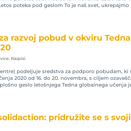
o. Letos poteka pod geslom To je naš svet, ukrepajmo
za razvoj pobud v okviru Tedna
020
vice
,
Razpisi
Centre) podeljuje sredstva za podporo pobudam, ki 
enja 2020 od 16. do 20. novembra, s ciljem ozavešč
 Splošno geslo letošnjega Tedna globalnega učenja j
lidaction: pridružite se s svoj