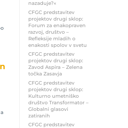
nazaduje?«
CFGC predstavitev
projektov drugi sklop:
Forum za enakopraven
bo
razvoj, društvo –
Refleksije mladih o
enakosti spolov v svetu
CFGC predstavitev
projektov drugi sklop:
in
Zavod Aspira – Zelena
točka Zasavja
CFGC predstavitev
projektov drugi sklop:
Kulturno umetniško
društvo Transformator –
Globalni glasovi
da
zatiranih
CFGC predstavitev