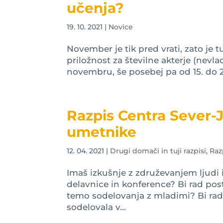
učenja?
19. 10. 2021
|
Novice
November je tik pred vrati, zato je 
priložnost za številne akterje (nevlad
novembru, še posebej pa od 15. do 2
Razpis Centra Sever-J
umetnike
12. 04. 2021
|
Drugi domači in tuji razpisi
,
Raz
Imaš izkušnje z združevanjem ljudi i
delavnice in konference? Bi rad post
temo sodelovanja z mladimi? Bi rad
sodelovala v...