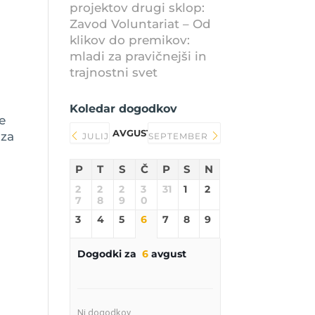
projektov drugi sklop:
Zavod Voluntariat – Od
klikov do premikov:
mladi za pravičnejši in
trajnostni svet
Koledar dogodkov
e
AVGUST 2026
 za
JULIJ
SEPTEMBER
P
T
S
Č
P
S
N
2
2
2
3
31
1
2
7
8
9
0
3
4
5
6
7
8
9
Dogodki za
6
avgust
v
Ni dogodkov