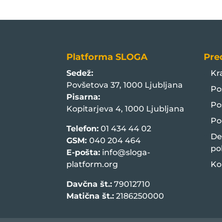
Platforma SLOGA
Pre
Sedež:
Kr
Povšetova 37, 1000 Ljubljana
Po
Pisarna:
Po
Kopitarjeva 4, 1000 Ljubljana
Po
Telefon:
01 434 44 02
De
GSM:
040 204 464
po
E-pošta:
info@sloga-
platform.org
Ko
Davčna št.:
79012710
Matična št.:
2186250000