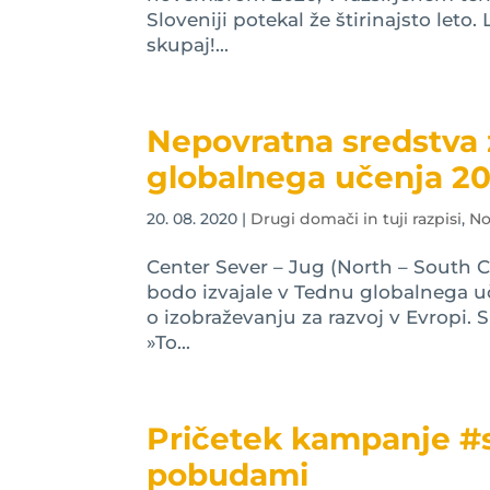
Sloveniji potekal že štirinajsto let
skupaj!...
Nepovratna sredstva 
globalnega učenja 2
20. 08. 2020
|
Drugi domači in tuji razpisi
,
No
Center Sever – Jug (North – South 
bodo izvajale v Tednu globalnega uč
o izobraževanju za razvoj v Evropi.
»To...
Pričetek kampanje #so
pobudami