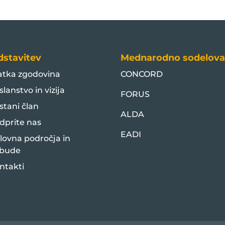
dstavitev
Mednarodno sodelova
atka zgodovina
CONCORD
slanstvo in vizija
FORUS
stani član
ALDA
dprite nas
EADI
lovna področja in
bude
ntakti