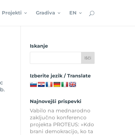
Projekti
Gradiva
EN
Iskanje
Izberite jezik / Translate
ic
b.
Najnovejši prispevki
Vabilo na mednarodno
zaključno konferenco
projekta PROTEUS: »Kdo
brani demokracijo, ko ta