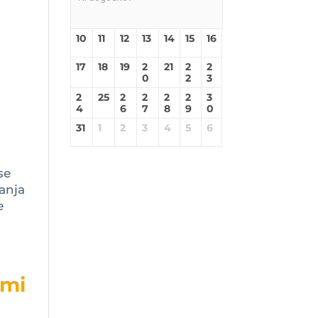
10
11
12
13
14
15
16
17
18
19
2
21
2
2
0
2
3
2
25
2
2
2
2
3
4
6
7
8
9
0
31
1
2
3
4
5
6
se
anja
e
imi