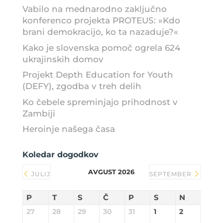
Vabilo na mednarodno zaključno
konferenco projekta PROTEUS: »Kdo
brani demokracijo, ko ta nazaduje?«
Kako je slovenska pomoč ogrela 624
ukrajinskih domov
Projekt Depth Education for Youth
(DEFY), zgodba v treh delih
Ko čebele spreminjajo prihodnost v
Zambiji
Heroinje našega časa
Koledar dogodkov
AVGUST 2026
JULIJ
SEPTEMBER
P
T
S
Č
P
S
N
27
28
29
30
31
1
2