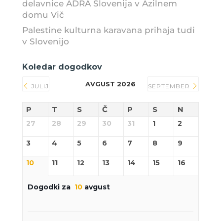
delavnice ADRA Slovenija v Azilnem
domu Vič
Palestine kulturna karavana prihaja tudi
v Slovenijo
Koledar dogodkov
AVGUST 2026
JULIJ
SEPTEMBER
P
T
S
Č
P
S
N
27
28
29
30
31
1
2
3
4
5
6
7
8
9
10
11
12
13
14
15
16
Dogodki za
10
avgust