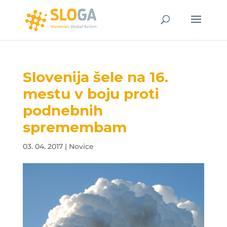
Slovenija šele na 16.
mestu v boju proti
podnebnih
spremembam
03. 04. 2017
|
Novice