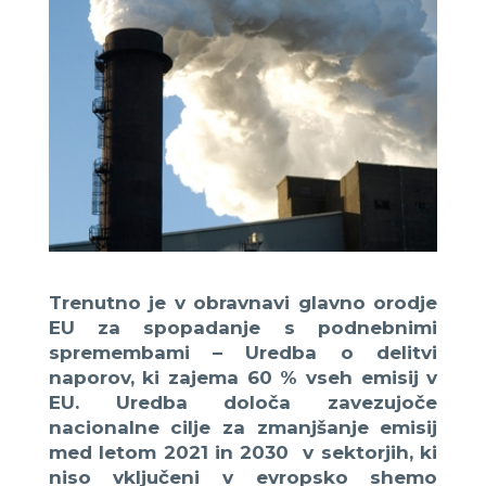
Trenutno je v obravnavi glavno orodje
EU za spopadanje s podnebnimi
spremembami – Uredba o delitvi
naporov, ki zajema 60 % vseh emisij v
EU. Uredba določa zavezujoče
nacionalne cilje za zmanjšanje emisij
med letom 2021 in 2030 v sektorjih, ki
niso vključeni v evropsko shemo