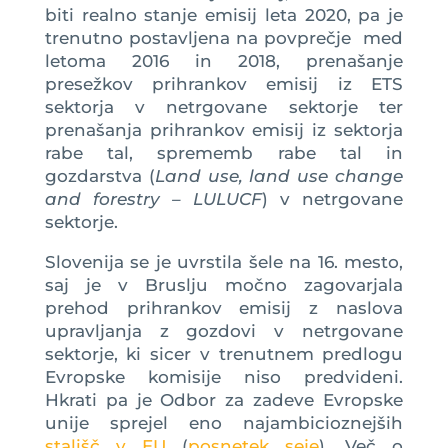
biti realno stanje emisij leta 2020, pa je
trenutno postavljena na povprečje med
letoma 2016 in 2018, prenašanje
presežkov prihrankov emisij iz ETS
sektorja v netrgovane sektorje ter
prenašanja prihrankov emisij iz sektorja
rabe tal, sprememb rabe tal in
gozdarstva (
Land use, land use change
and forestry – LULUCF
) v netrgovane
sektorje.
Slovenija se je uvrstila šele na 16. mesto,
saj je v Bruslju močno zagovarjala
prehod prihrankov emisij z naslova
upravljanja z gozdovi v netrgovane
sektorje, ki sicer v trenutnem predlogu
Evropske komisije niso predvideni.
Hkrati pa je Odbor za zadeve Evropske
unije sprejel eno najambicioznejših
stališč v EU
(
posnetek seje
). Več o