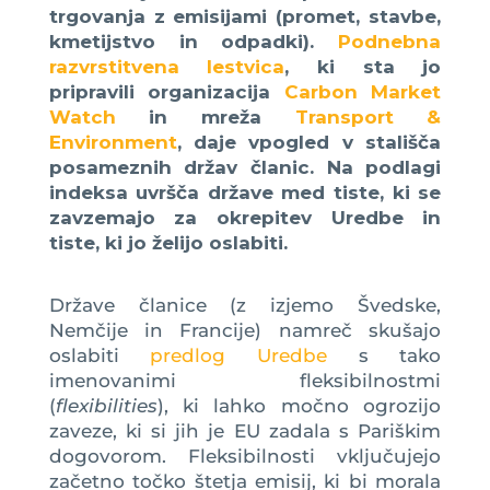
trgovanja z emisijami (promet, stavbe,
kmetijstvo in odpadki).
Podnebna
razvrstitvena lestvica
, ki sta jo
pripravili organizacija
Carbon Market
Watch
in mreža
Transport &
Environment
, daje vpogled v stališča
posameznih držav članic. Na podlagi
indeksa uvršča države med tiste, ki se
zavzemajo za okrepitev Uredbe in
tiste, ki jo želijo oslabiti.
Države članice (z izjemo Švedske,
Nemčije in Francije) namreč skušajo
oslabiti
predlog Uredbe
s tako
imenovanimi fleksibilnostmi
(
flexibilities
), ki lahko močno ogrozijo
zaveze, ki si jih je EU zadala s Pariškim
dogovorom. Fleksibilnosti vključujejo
začetno točko štetja emisij, ki bi morala