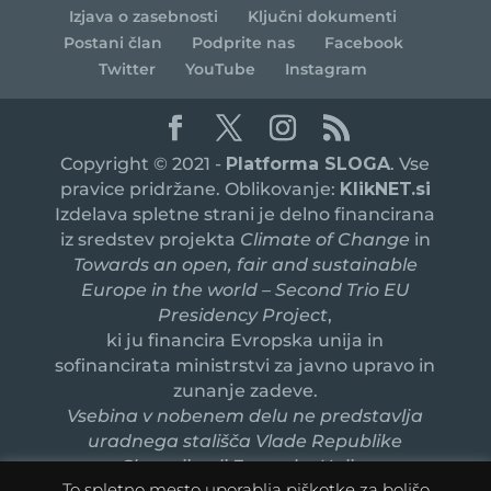
Izjava o zasebnosti
Ključni dokumenti
Postani član
Podprite nas
Facebook
Twitter
YouTube
Instagram
Copyright © 2021 -
Platforma SLOGA
. Vse
pravice pridržane. Oblikovanje:
KlikNET.si
Izdelava spletne strani je delno financirana
iz sredstev projekta
Climate of Change
in
Towards an open, fair and sustainable
Europe in the world – Second Trio EU
Presidency Project
,
ki ju financira Evropska unija in
sofinancirata ministrstvi za javno upravo in
zunanje zadeve.
Vsebina v nobenem delu ne predstavlja
uradnega stališča Vlade Republike
Slovenije ali Evropske Unije.
To spletno mesto uporablja piškotke za boljšo