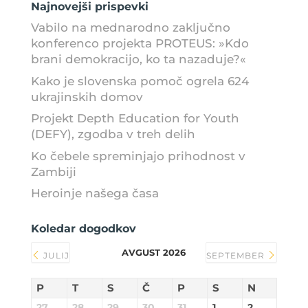
Najnovejši prispevki
Vabilo na mednarodno zaključno
konferenco projekta PROTEUS: »Kdo
brani demokracijo, ko ta nazaduje?«
Kako je slovenska pomoč ogrela 624
ukrajinskih domov
Projekt Depth Education for Youth
(DEFY), zgodba v treh delih
Ko čebele spreminjajo prihodnost v
Zambiji
Heroinje našega časa
Koledar dogodkov
AVGUST 2026
JULIJ
SEPTEMBER
P
T
S
Č
P
S
N
27
28
29
30
31
1
2