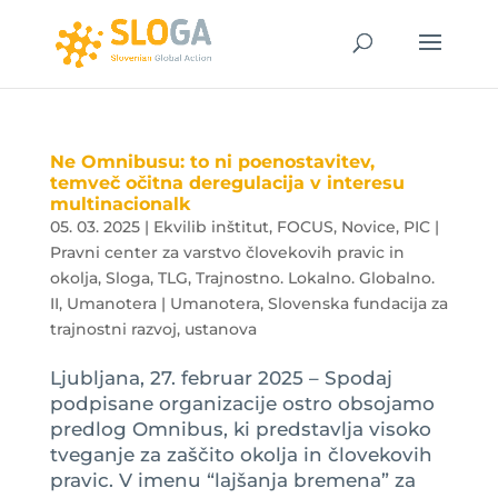
Ne Omnibusu: to ni poenostavitev,
temveč očitna deregulacija v interesu
multinacionalk
05. 03. 2025
|
Ekvilib inštitut
,
FOCUS
,
Novice
,
PIC |
Pravni center za varstvo človekovih pravic in
okolja
,
Sloga
,
TLG
,
Trajnostno. Lokalno. Globalno.
II
,
Umanotera | Umanotera, Slovenska fundacija za
trajnostni razvoj, ustanova
Ljubljana, 27. februar 2025 – Spodaj
podpisane organizacije ostro obsojamo
predlog Omnibus, ki predstavlja visoko
tveganje za zaščito okolja in človekovih
pravic. V imenu “lajšanja bremena” za