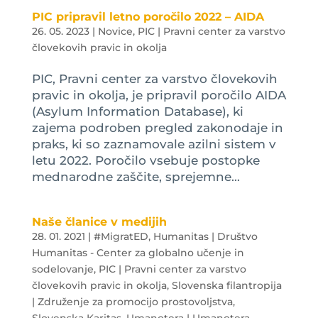
PIC pripravil letno poročilo 2022 – AIDA
26. 05. 2023
|
Novice
,
PIC | Pravni center za varstvo
človekovih pravic in okolja
PIC, Pravni center za varstvo človekovih
pravic in okolja, je pripravil poročilo AIDA
(Asylum Information Database), ki
zajema podroben pregled zakonodaje in
praks, ki so zaznamovale azilni sistem v
letu 2022. Poročilo vsebuje postopke
mednarodne zaščite, sprejemne...
Naše članice v medijih
28. 01. 2021
|
#MigratED
,
Humanitas | Društvo
Humanitas - Center za globalno učenje in
sodelovanje
,
PIC | Pravni center za varstvo
človekovih pravic in okolja
,
Slovenska filantropija
| Združenje za promocijo prostovoljstva
,