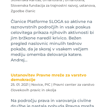
Slovenska Karitas
,
Umanotera | Umanotera,
Slovenska fundacija za trajnostni razvoj, ustanova
,
Zgodbe članic
Članice Platforme SLOGA so aktivne na
raznovrstnih področjih in vsak poskus
celovitega prikaza njihovih aktivnosti bi
jim bržkone naredil krivico. Bežen
pregled naslovnic minulih tednov
pokaže, da je skoraj v vsakem večjem
mediju omemba delovanja katere.
Andrej...
Ustanovitev Pravne mreže za varstvo
demokracije
25. 01. 2021
|
Novice
,
PIC | Pravni center za varstvo
človekovih pravic in okolja
Na področju prava in varovanja civilne
družbe je nastala pobuda Pravna mreža