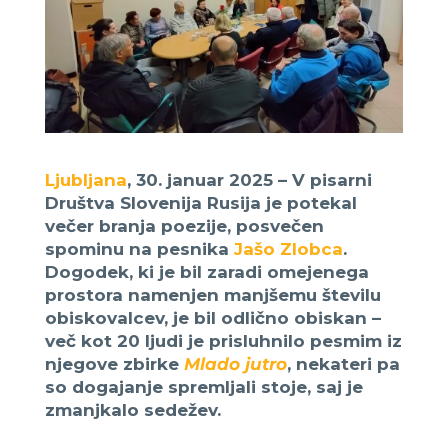
Ljubljana
, 30. januar 2025 – V pisarni
Društva Slovenija Rusija je potekal
večer branja poezije, posvečen
spominu na pesnika
Jašo Zlobca
.
Dogodek, ki je bil zaradi omejenega
prostora namenjen manjšemu številu
obiskovalcev, je bil odlično obiskan –
več kot 20 ljudi je prisluhnilo pesmim iz
njegove zbirke
Mlado jutro
, nekateri pa
so dogajanje spremljali stoje, saj je
zmanjkalo sedežev.