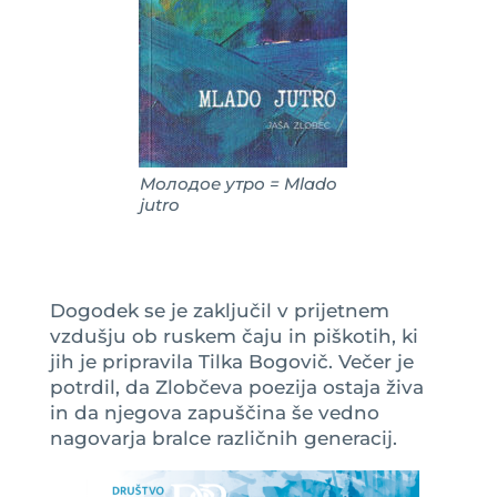
Молодое утро = Mlado
jutro
Dogodek se je zaključil v prijetnem
vzdušju ob ruskem čaju in piškotih, ki
jih je pripravila Tilka Bogovič. Večer je
potrdil, da Zlobčeva poezija ostaja živa
in da njegova zapuščina še vedno
nagovarja bralce različnih generacij.