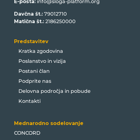
E-pošta:
info@sloga-platform.org
Davčna št.:
79012710
Matična št.:
2186250000
Predstavitev
Kratka zgodovina
Poslanstvo in vizija
Postani član
Podprite nas
Delovna področja in pobude
Kontakti
Mednarodno sodelovanje
CONCORD