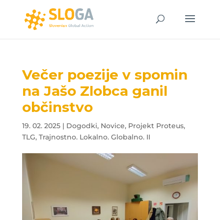
Večer poezije v spomin
na Jašo Zlobca ganil
občinstvo
19. 02. 2025
|
Dogodki
,
Novice
,
Projekt Proteus
,
TLG
,
Trajnostno. Lokalno. Globalno. II