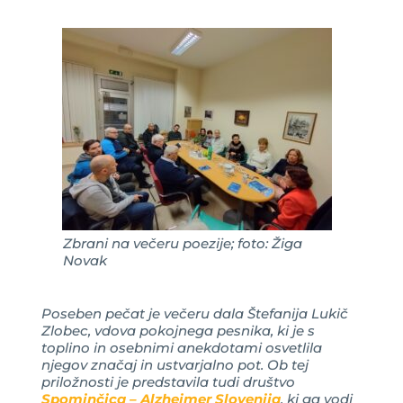
Zbrani na večeru poezije; foto: Žiga
Novak
Poseben pečat je večeru dala Štefanija Lukič
Zlobec, vdova pokojnega pesnika, ki je s
toplino in osebnimi anekdotami osvetlila
njegov značaj in ustvarjalno pot. Ob tej
priložnosti je predstavila tudi društvo
Spominčica – Alzheimer Slovenija
, ki ga vodi