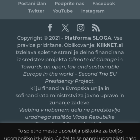
Postani član
Podprite nas
Facebook
Twitter
YouTube
Instagram
Copyright © 2021 -
Platforma SLOGA
. Vse
pravice pridržane. Oblikovanje:
KlikNET.si
Izdelava spletne strani je delno financirana
iz sredstev projekta
Climate of Change
in
Towards an open, fair and sustainable
Europe in the world – Second Trio EU
Presidency Project
,
ki ju financira Evropska unija in
sofinancirata ministrstvi za javno upravo in
zunanje zadeve.
Vsebina v nobenem delu ne predstavlja
uradnega stališča Vlade Republike
Slovenije ali Evropske Unije.
To spletno mesto uporablja piškotke za boljšo
uporabniško izkušnjo. Če želite še naprej uporabljati našo