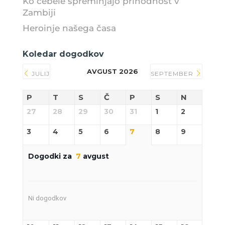
Ko čebele spreminjajo prihodnost v
Zambiji
Heroinje našega časa
Koledar dogodkov
AVGUST 2026
JULIJ
SEPTEMBER
P
T
S
Č
P
S
N
27
28
29
30
31
1
2
3
4
5
6
7
8
9
Dogodki za
7
avgust
Ni dogodkov