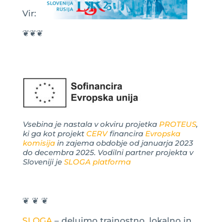
Vir:
❦❦❦
Vsebina je nastala v okviru projetka
PROTEUS
,
ki ga kot projekt
CERV
financira
Evropska
komisija
in zajema obdobje od januarja 2023
do decembra 2025. Vodilni partner projekta v
Sloveniji je
SLOGA platforma
❦ ❦ ❦
SLOGA
– delujmo trajnostno, lokalno in