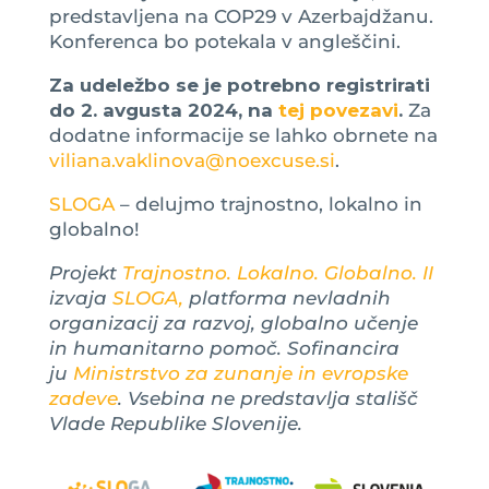
predstavljena na COP29 v Azerbajdžanu.
Konferenca bo potekala v angleščini.
Za udeležbo se je potrebno registrirati
do 2. avgusta 2024, na
tej povezavi
.
Za
dodatne informacije se lahko obrnete na
viliana.vaklinova@noexcuse.si
.
SLOGA
– delujmo trajnostno, lokalno in
globalno!
Projekt
Trajnostno. Lokalno. Globalno. II
izvaja
SLOGA,
platforma nevladnih
organizacij za razvoj, globalno učenje
in humanitarno pomoč. Sofinancira
ju
Ministrstvo za zunanje in evropske
zadeve
. Vsebina ne predstavlja stališč
Vlade Republike Slovenije.