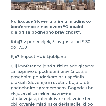
No Excuse Slovenia prireja mladinsko
konferenco z naslovom “Globalni
dialog za podnebno pravičnost”.
Kdaj?
v ponedeljek, 5. avgusta, od 9.30
do 17.00
Kje?
Impact Hub Ljubljana
Cilj konference je združiti mlade glasove
za razpravo o podnebni pravičnosti, s
posebnim poudarkom na uspešnih
praksah Slovenije in sveta v boju proti
podnebnim spremembam. Dogodek bo
vključeval panelne razprave s
strokovnjaki, interaktivne delavnice ter
oblikovanje mladinske deklaracije, ki bo