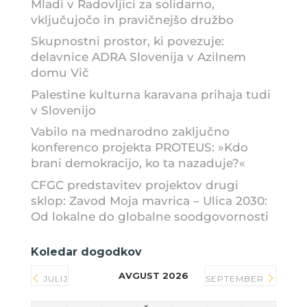
Mladi v Radovljici za solidarno,
vključujočo in pravičnejšo družbo
Skupnostni prostor, ki povezuje:
delavnice ADRA Slovenija v Azilnem
domu Vič
Palestine kulturna karavana prihaja tudi
v Slovenijo
Vabilo na mednarodno zaključno
konferenco projekta PROTEUS: »Kdo
brani demokracijo, ko ta nazaduje?«
CFGC predstavitev projektov drugi
sklop: Zavod Moja mavrica – Ulica 2030:
Od lokalne do globalne soodgovornosti
Koledar dogodkov
AVGUST 2026
JULIJ
SEPTEMBER