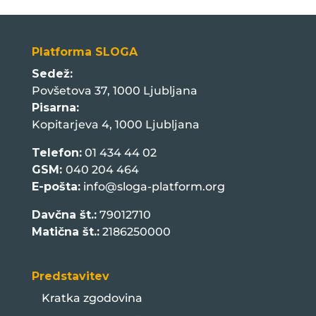
Platforma SLOGA
Sedež:
Povšetova 37, 1000 Ljubljana
Pisarna:
Kopitarjeva 4, 1000 Ljubljana
Telefon:
01 434 44 02
GSM:
040 204 464
E-pošta:
info@sloga-platform.org
Davčna št.:
79012710
Matična št.:
2186250000
Predstavitev
Kratka zgodovina