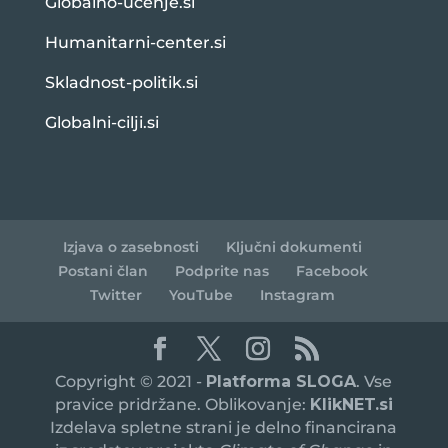
Globalno-ucenje.si
Humanitarni-center.si
Skladnost-politik.si
Globalni-cilji.si
Izjava o zasebnosti
Ključni dokumenti
Postani član
Podprite nas
Facebook
Twitter
YouTube
Instagram
Copyright © 2021 -
Platforma SLOGA
. Vse
pravice pridržane. Oblikovanje:
KlikNET.si
Izdelava spletne strani je delno financirana