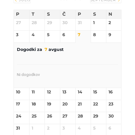
P
T
S
Č
P
S
N
27
28
29
30
31
1
2
3
4
5
6
7
8
9
Dogodki za
7
avgust
Ni dogodkov
10
11
12
13
14
15
16
17
18
19
20
21
22
23
24
25
26
27
28
29
30
31
1
2
3
4
5
6