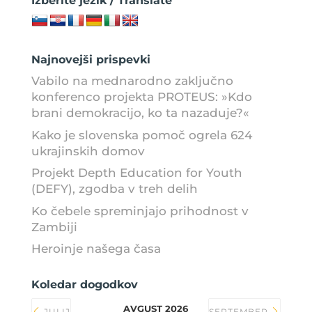
Izberite jezik / Translate
Najnovejši prispevki
Vabilo na mednarodno zaključno
konferenco projekta PROTEUS: »Kdo
brani demokracijo, ko ta nazaduje?«
Kako je slovenska pomoč ogrela 624
ukrajinskih domov
Projekt Depth Education for Youth
(DEFY), zgodba v treh delih
Ko čebele spreminjajo prihodnost v
Zambiji
Heroinje našega časa
Koledar dogodkov
AVGUST 2026
JULIJ
SEPTEMBER