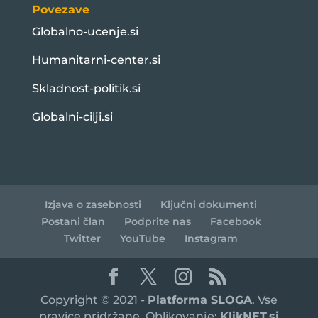
Povezave
Globalno-ucenje.si
Humanitarni-center.si
Skladnost-politik.si
Globalni-cilji.si
Izjava o zasebnosti
Ključni dokumenti
Postani član
Podprite nas
Facebook
Twitter
YouTube
Instagram
Copyright © 2021 -
Platforma SLOGA
. Vse
pravice pridržane. Oblikovanje:
KlikNET.si