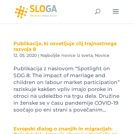
Publikacija, ki osvetljuje cilj trajnostnega
razvoja 8
12. 05. 2020
|
Najboljše novice iz sveta
,
Novice
Publikacija z naslovom “Spotlight on
SDG 8: The impact of marriage and
children on labour market participation”
raziskuje kakšen vpliv imajo poroke in
otroci na udeležbo na trgu dela. Družine
in ženske se v času pandemije COVID-19
soočajo po eni strani s povečanim...
Evropski dialog o znanjih in migracijah: