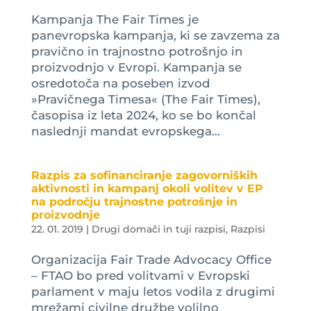
Kampanja The Fair Times je
panevropska kampanja, ki se zavzema za
pravično in trajnostno potrošnjo in
proizvodnjo v Evropi. Kampanja se
osredotoča na poseben izvod
»Pravičnega Timesa« (The Fair Times),
časopisa iz leta 2024, ko se bo končal
naslednji mandat evropskega...
Razpis za sofinanciranje zagovorniških
aktivnosti in kampanj okoli volitev v EP
na področju trajnostne potrošnje in
proizvodnje
22. 01. 2019
|
Drugi domači in tuji razpisi
,
Razpisi
Organizacija Fair Trade Advocacy Office
– FTAO bo pred volitvami v Evropski
parlament v maju letos vodila z drugimi
mrežami civilne družbe volilno