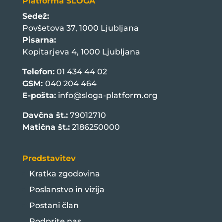
Platforma SLOGA
Sedež:
Povšetova 37, 1000 Ljubljana
Pisarna:
Kopitarjeva 4, 1000 Ljubljana
Telefon:
01 434 44 02
GSM:
040 204 464
E-pošta:
info@sloga-platform.org
Davčna št.:
79012710
Matična št.:
2186250000
Predstavitev
Kratka zgodovina
Poslanstvo in vizija
Postani član
Podprite nas