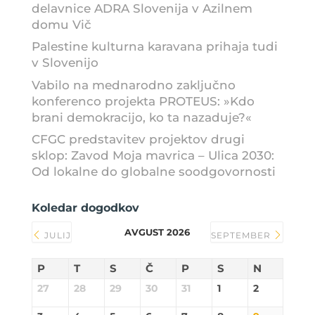
delavnice ADRA Slovenija v Azilnem
domu Vič
Palestine kulturna karavana prihaja tudi
v Slovenijo
Vabilo na mednarodno zaključno
konferenco projekta PROTEUS: »Kdo
brani demokracijo, ko ta nazaduje?«
CFGC predstavitev projektov drugi
sklop: Zavod Moja mavrica – Ulica 2030:
Od lokalne do globalne soodgovornosti
Koledar dogodkov
AVGUST 2026
JULIJ
SEPTEMBER
P
T
S
Č
P
S
N
27
28
29
30
31
1
2