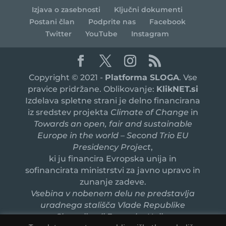
Izjava o zasebnosti
Ključni dokumenti
Postani član
Podprite nas
Facebook
Twitter
YouTube
Instagram
Copyright © 2021 -
Platforma SLOGA
. Vse
pravice pridržane. Oblikovanje:
KlikNET.si
Izdelava spletne strani je delno financirana
iz sredstev projekta
Climate of Change
in
Towards an open, fair and sustainable
Europe in the world – Second Trio EU
Presidency Project
,
ki ju financira Evropska unija in
sofinancirata ministrstvi za javno upravo in
zunanje zadeve.
Vsebina v nobenem delu ne predstavlja
uradnega stališča Vlade Republike
Slovenije ali Evropske Unije.