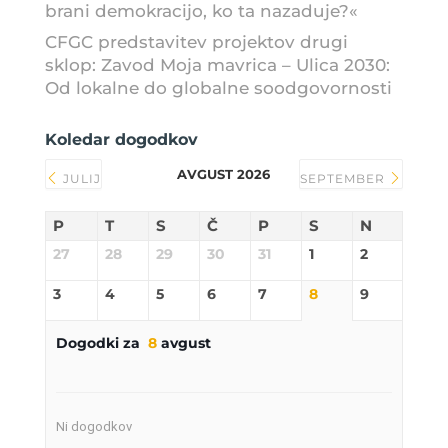
brani demokracijo, ko ta nazaduje?«
CFGC predstavitev projektov drugi
sklop: Zavod Moja mavrica – Ulica 2030:
Od lokalne do globalne soodgovornosti
Koledar dogodkov
AVGUST 2026
JULIJ
SEPTEMBER
P
T
S
Č
P
S
N
27
28
29
30
31
1
2
3
4
5
6
7
8
9
Dogodki za
8
avgust
Ni dogodkov