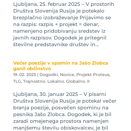
Ljubljana, 25. februar 2025 – V prostorih
Društva Slovenija Rusija je potekalo
brezplačno izobraževanje Prijavimo se
na razpis: razpis + projekt = denar,
namenjeno pridobivanju sredstev iz
javnih razpisov. Dogodek je pritegnil
številne predstavnike društev in...
Večer poezije v spomin na Jašo Zlobca
ganil občinstvo
19. 02. 2025
|
Dogodki
,
Novice
,
Projekt Proteus
,
TLG
,
Trajnostno. Lokalno. Globalno. II
Ljubljana, 30. januar 2025 – V pisarni
Društva Slovenija Rusija je potekal večer
branja poezije, posvečen spominu na
pesnika Jašo Zlobca. Dogodek, ki je bil
zaradi omejenega prostora namenjen
manjšemu številu obiskovalcev, je bil