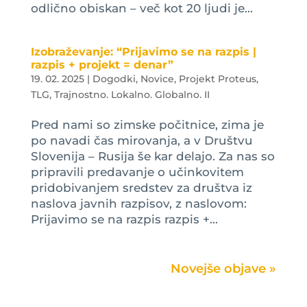
odlično obiskan – več kot 20 ljudi je...
Izobraževanje: “Prijavimo se na razpis |
razpis + projekt = denar”
19. 02. 2025
|
Dogodki
,
Novice
,
Projekt Proteus
,
TLG
,
Trajnostno. Lokalno. Globalno. II
Pred nami so zimske počitnice, zima je
po navadi čas mirovanja, a v Društvu
Slovenija – Rusija še kar delajo. Za nas so
pripravili predavanje o učinkovitem
pridobivanjem sredstev za društva iz
naslova javnih razpisov, z naslovom:
Prijavimo se na razpis razpis +...
Next Entries »