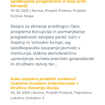
spodbujanje preglednosti in boja proti
korupciji
19. 03. 2025
|
Novice
,
Projekt Proteus
,
Projekti
SLOGA
,
Sloga
Razpis za zbiranje predlogov Opis
programa Korupcija in pomanjkanje
preglednosti ostajata pereč izziv v
Srednji in Vzhodni Evropi, saj
spodkopavata zaupanje javnosti v
institucije, slabita demokratično
upravljanje, ovirata pravičen gospodarski
in družbeni razvoj ter...
Kako uspešno pridobiti sredstva?
Uspešno izvedeno izobraževanje v
Društvu Slovenija Rusija
04. 03. 2025
|
Novice
,
Projekt Proteus
,
Trajnostno.
Lokalno. Globalno. II