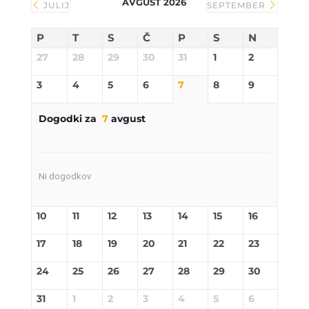
AVGUST 2026
JULIJ
SEPTEMBER
P
T
S
Č
P
S
N
27
28
29
30
31
1
2
3
4
5
6
7
8
9
Dogodki za
7
avgust
Ni dogodkov
10
11
12
13
14
15
16
17
18
19
20
21
22
23
24
25
26
27
28
29
30
31
1
2
3
4
5
6