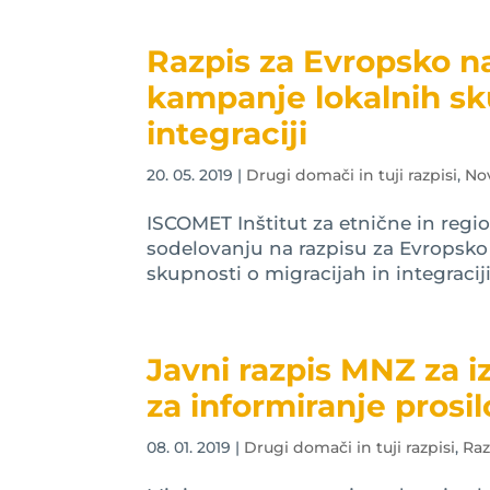
Razpis za Evropsko n
kampanje lokalnih sk
integraciji
20. 05. 2019
|
Drugi domači in tuji razpisi
,
No
ISCOMET Inštitut za etnične in regi
sodelovanju na razpisu za Evropsko
skupnosti o migracijah in integraci
Javni razpis MNZ za i
za informiranje pros
08. 01. 2019
|
Drugi domači in tuji razpisi
,
Raz