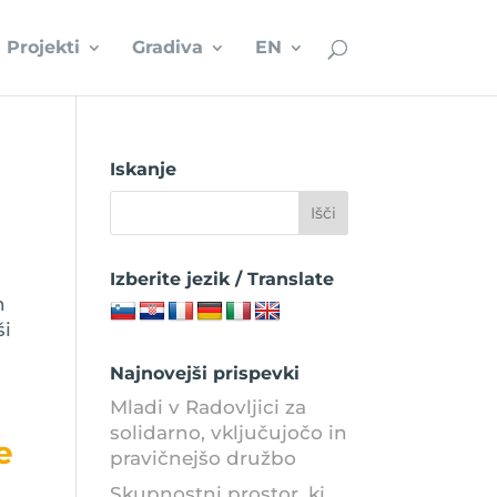
Projekti
Gradiva
EN
Iskanje
Izberite jezik / Translate
n
ši
Najnovejši prispevki
Mladi v Radovljici za
solidarno, vključujočo in
e
pravičnejšo družbo
Skupnostni prostor, ki