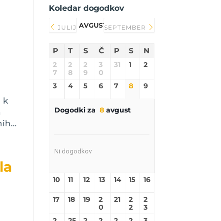
Koledar dogodkov
AVGUST 2026
JULIJ
SEPTEMBER
P
T
S
Č
P
S
N
2
2
2
3
31
1
2
7
8
9
0
3
4
5
6
7
8
9
 k
Dogodki za
8
avgust
h
h...
Ni dogodkov
la
10
11
12
13
14
15
16
17
18
19
2
21
2
2
0
2
3
2
25
2
2
2
2
3