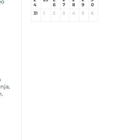
eo
4
6
7
8
9
0
31
1
2
3
4
5
6
m
nja,
h.