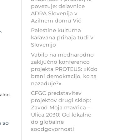
povezuje: delavnice
ADRA Slovenija v
Azilnem domu Vič
Palestine kulturna
.
karavana prihaja tudi v
Slovenijo
Vabilo na mednarodno
zaključno konferenco
projekta PROTEUS: »Kdo
brani demokracijo, ko ta
nazaduje?«
CFGC predstavitev
alno.
projektov drugi sklop:
Zavod Moja mavrica –
Ulica 2030: Od lokalne
do globalne
a so
soodgovornosti