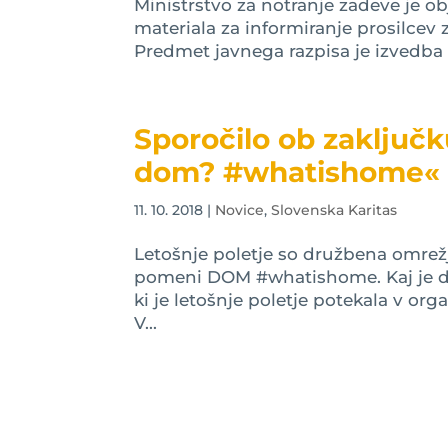
Ministrstvo za notranje zadeve je obj
materiala za informiranje prosilcev 
Predmet javnega razpisa je izvedba p
Sporočilo ob zaključk
dom? #whatishome«
11. 10. 2018
|
Novice
,
Slovenska Karitas
Letošnje poletje so družbena omrežj
pomeni DOM #whatishome. Kaj je do
ki je letošnje poletje potekala v org
V...