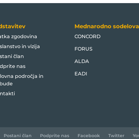
dstavitev
Mednarodno sodelova
atka zgodovina
CONCORD
slanstvo in vizija
FORUS
stani član
ALDA
dprite nas
EADI
lovna področja in
bude
ntakti
Postani član
Podprite nas
Facebook
Twitter
Yo