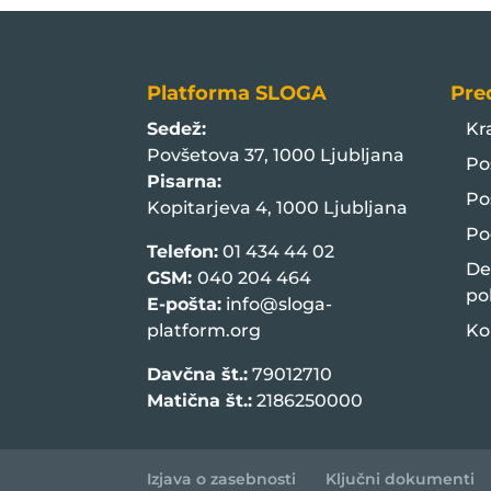
Platforma SLOGA
Pre
Sedež:
Kr
Povšetova 37, 1000 Ljubljana
Po
Pisarna:
Po
Kopitarjeva 4, 1000 Ljubljana
Po
Telefon:
01 434 44 02
De
GSM:
040 204 464
po
E-pošta:
info@sloga-
platform.org
Ko
Davčna št.:
79012710
Matična št.:
2186250000
Izjava o zasebnosti
Ključni dokumenti