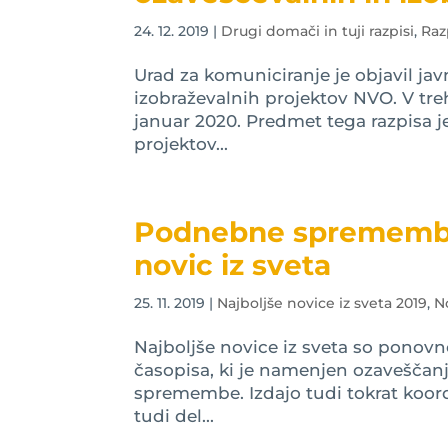
24. 12. 2019
|
Drugi domači in tuji razpisi
,
Raz
Urad za komuniciranje je objavil jav
izobraževalnih projektov NVO. V treh 
januar 2020. Predmet tega razpisa j
projektov...
Podnebne spremembe 
novic iz sveta
25. 11. 2019
|
Najboljše novice iz sveta 2019
,
N
Najboljše novice iz sveta so ponovn
časopisa, ki je namenjen ozaveščanj
spremembe. Izdajo tudi tokrat koord
tudi del...