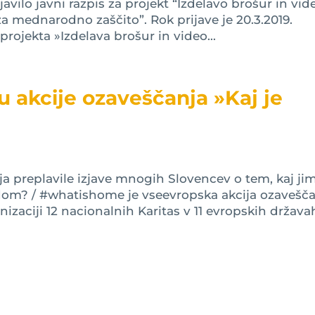
avilo javni razpis za projekt “Izdelavo brošur in vid
za mednarodno zaščito”. Rok prijave je 20.3.2019.
rojekta »Izdelava brošur in video...
u akcije ozaveščanja »Kaj je
a preplavile izjave mnogih Slovencev o tem, kaj ji
m? / #whatishome je vseevropska akcija ozavešča
anizaciji 12 nacionalnih Karitas v 11 evropskih država