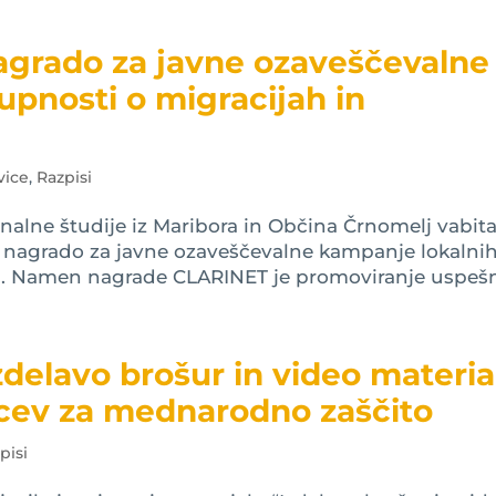
agrado za javne ozaveščevalne
upnosti o migracijah in
vice
,
Razpisi
onalne študije iz Maribora in Občina Črnomelj vabita
 nagrado za javne ozaveščevalne kampanje lokalni
ji. Namen nagrade CLARINET je promoviranje uspešni
zdelavo brošur in video materia
ilcev za mednarodno zaščito
pisi