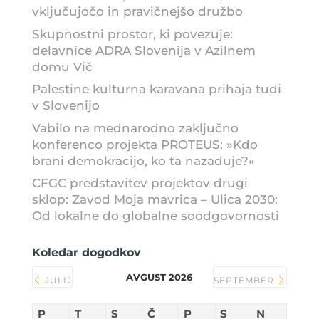
vključujočo in pravičnejšo družbo
Skupnostni prostor, ki povezuje:
delavnice ADRA Slovenija v Azilnem
domu Vič
Palestine kulturna karavana prihaja tudi
v Slovenijo
Vabilo na mednarodno zaključno
konferenco projekta PROTEUS: »Kdo
brani demokracijo, ko ta nazaduje?«
CFGC predstavitev projektov drugi
sklop: Zavod Moja mavrica – Ulica 2030:
Od lokalne do globalne soodgovornosti
Koledar dogodkov
AVGUST 2026
JULIJ
SEPTEMBER
P
T
S
Č
P
S
N