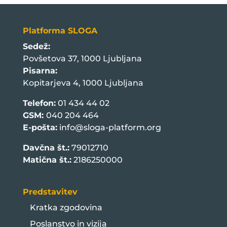
Platforma SLOGA
Sedež:
Povšetova 37, 1000 Ljubljana
Pisarna:
Kopitarjeva 4, 1000 Ljubljana
Telefon:
01 434 44 02
GSM:
040 204 464
E-pošta:
info@sloga-platform.org
Davčna št.:
79012710
Matična št.:
2186250000
Predstavitev
Kratka zgodovina
Poslanstvo in vizija