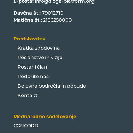
E-pošta:
info@sloga-platform.org
Davčna št.:
79012710
Matična št.:
2186250000
Predstavitev
Kratka zgodovina
Poslanstvo in vizija
Postani član
Podprite nas
Delovna področja in pobude
Kontakti
Mednarodno sodelovanje
CONCORD