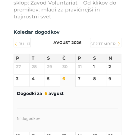
sklop: Zavod Voluntariat – Od klikov do
premikov: mladi za pravičnejši in
trajnostni svet
Koledar dogodkov
AVGUST 2026
JULIJ
SEPTEMBER
P
T
S
Č
P
S
N
27
28
29
30
31
1
2
3
4
5
6
7
8
9
Dogodki za
6
avgust
Ni dogodkov