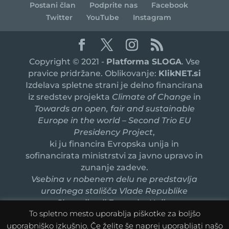
Postani član
Podprite nas
Facebook
Twitter
YouTube
Instagram
Copyright © 2021 -
Platforma SLOGA
. Vse
pravice pridržane. Oblikovanje:
KlikNET.si
Izdelava spletne strani je delno financirana
iz sredstev projekta
Climate of Change
in
Towards an open, fair and sustainable
Europe in the world – Second Trio EU
Presidency Project
,
ki ju financira Evropska unija in
sofinancirata ministrstvi za javno upravo in
zunanje zadeve.
Vsebina v nobenem delu ne predstavlja
uradnega stališča Vlade Republike
Slovenije ali Evropske Unije.
To spletno mesto uporablja piškotke za boljšo
uporabniško izkušnjo. Če želite še naprej uporabljati našo