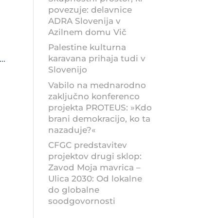
povezuje: delavnice
ADRA Slovenija v
Azilnem domu Vič
Palestine kulturna
a
karavana prihaja tudi v
..
Slovenijo
Vabilo na mednarodno
zaključno konferenco
projekta PROTEUS: »Kdo
brani demokracijo, ko ta
nazaduje?«
CFGC predstavitev
projektov drugi sklop:
Zavod Moja mavrica –
Ulica 2030: Od lokalne
do globalne
soodgovornosti