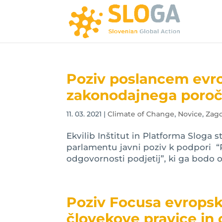
Poziv poslancem evr
zakonodajnega poročil
11. 03. 2021
|
Climate of Change
,
Novice
,
Zago
Ekvilib Inštitut in Platforma Sloga
parlamentu javni poziv k podpori “Po
odgovornosti podjetij”, ki ga bodo
Poziv Focusa evropsk
človekove pravice in 