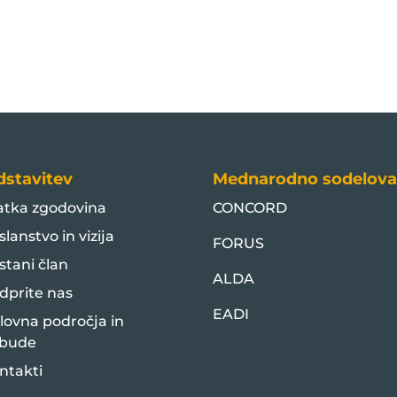
dstavitev
Mednarodno sodelova
atka zgodovina
CONCORD
slanstvo in vizija
FORUS
stani član
ALDA
dprite nas
EADI
lovna področja in
bude
ntakti