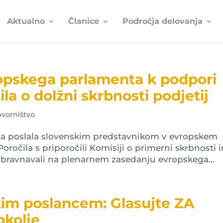
Aktualno
Članice
Področja delovanja
opskega parlamenta k podpori
a o dolžni skrbnosti podjetij
vorništvo
 sta poslala slovenskim predstavnikom v evropskem
ročila s priporočili Komisiji o primerni skrbnosti i
 obravnavali na plenarnem zasedanju evropskega...
im poslancem: Glasujte ZA
okolje