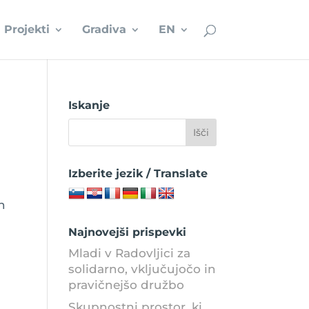
Projekti
Gradiva
EN
Iskanje
Izberite jezik / Translate
n
Najnovejši prispevki
Mladi v Radovljici za
solidarno, vključujočo in
pravičnejšo družbo
Skupnostni prostor, ki