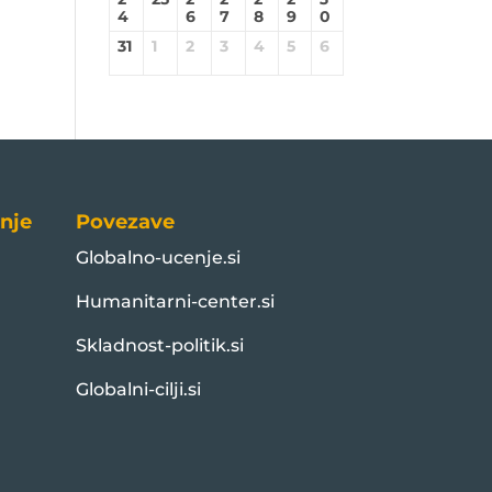
4
6
7
8
9
0
31
1
2
3
4
5
6
nje
Povezave
Globalno-ucenje.si
Humanitarni-center.si
Skladnost-politik.si
Globalni-cilji.si