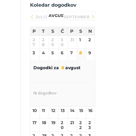
Koledar dogodkov
AVGUST 2026
JULIJ
SEPTEMBER
P
T
S
Č
P
S
N
2
2
2
3
31
1
2
7
8
9
0
3
4
5
6
7
8
9
Dogodki za
8
avgust
Ni dogodkov
10
11
12
13
14
15
16
17
18
19
2
21
2
2
0
2
3
2
25
2
2
2
2
3