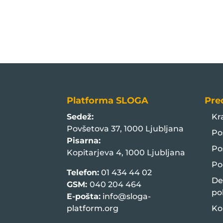
Platforma SLOGA
Pre
Sedež:
Kr
Povšetova 37, 1000 Ljubljana
Po
Pisarna:
Po
Kopitarjeva 4, 1000 Ljubljana
Po
Telefon:
01 434 44 02
De
GSM:
040 204 464
po
E-pošta:
info@sloga-
platform.org
Ko