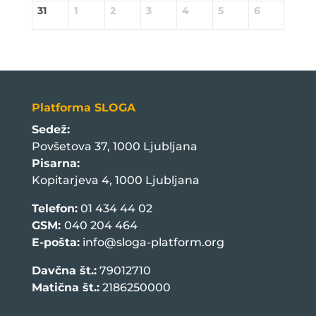
31
1
2
3
4
5
6
Platforma SLOGA
Sedež:
Povšetova 37, 1000 Ljubljana
Pisarna:
Kopitarjeva 4, 1000 Ljubljana
Telefon:
01 434 44 02
GSM:
040 204 464
E-pošta:
info@sloga-platform.org
Davčna št.:
79012710
Matična št.:
2186250000