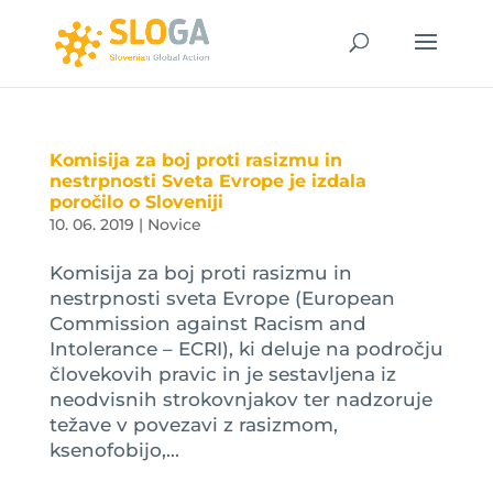
Komisija za boj proti rasizmu in
nestrpnosti Sveta Evrope je izdala
poročilo o Sloveniji
10. 06. 2019
|
Novice
Komisija za boj proti rasizmu in
nestrpnosti sveta Evrope (European
Commission against Racism and
Intolerance – ECRI), ki deluje na področju
človekovih pravic in je sestavljena iz
neodvisnih strokovnjakov ter nadzoruje
težave v povezavi z rasizmom,
ksenofobijo,...