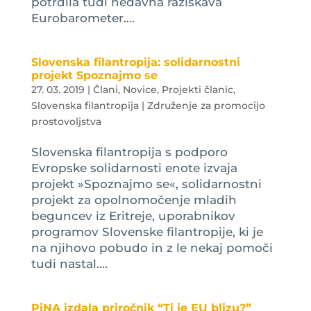
potrdila tudi nedavna raziskava
Eurobarometer....
Slovenska filantropija: solidarnostni
projekt Spoznajmo se
27. 03. 2019
|
Člani
,
Novice
,
Projekti članic
,
Slovenska filantropija | Združenje za promocijo
prostovoljstva
Slovenska filantropija s podporo
Evropske solidarnosti enote izvaja
projekt »Spoznajmo se«, solidarnostni
projekt za opolnomočenje mladih
beguncev iz Eritreje, uporabnikov
programov Slovenske filantropije, ki je
na njihovo pobudo in z le nekaj pomoči
tudi nastal....
PiNA izdala priročnik “Ti je EU blizu?”