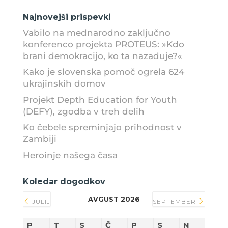
Najnovejši prispevki
Vabilo na mednarodno zaključno
konferenco projekta PROTEUS: »Kdo
brani demokracijo, ko ta nazaduje?«
Kako je slovenska pomoč ogrela 624
ukrajinskih domov
Projekt Depth Education for Youth
(DEFY), zgodba v treh delih
Ko čebele spreminjajo prihodnost v
Zambiji
Heroinje našega časa
Koledar dogodkov
AVGUST 2026
JULIJ
SEPTEMBER
P
T
S
Č
P
S
N