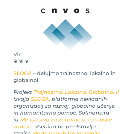
Vir:
❦ ❦ ❦
SLOGA
– delujmo trajnostno, lokalno in
globalno!
Projekt
Trajnostno. Lokalno. Globalno. II
izvaja
SLOGA,
platforma nevladnih
organizacij za razvoj, globalno učenje
in humanitarno pomoč. Sofinancira
ju
Ministrstvo za zunanje in evropske
zadeve
. Vsebina ne predstavlja
stališč
Vlade Republike Slovenije
.