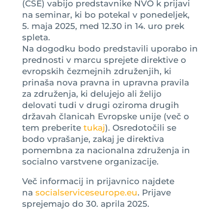
(CSE) vabijo predstavnike NVO k prijavi
na seminar, ki bo potekal v ponedeljek,
5. maja 2025, med 12.30 in 14. uro prek
spleta.
Na dogodku bodo predstavili uporabo in
prednosti v marcu sprejete direktive o
evropskih čezmejnih združenjih, ki
prinaša nova pravna in upravna pravila
za združenja, ki delujejo ali želijo
delovati tudi v drugi oziroma drugih
državah članicah Evropske unije (več o
tem preberite
tukaj
). Osredotočili se
bodo vprašanje, zakaj je direktiva
pomembna za nacionalna združenja in
socialno varstvene organizacije.
Več informacij in prijavnico najdete
na
socialserviceseurope.eu
. Prijave
sprejemajo do 30. aprila 2025.