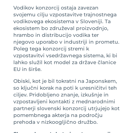
Vodikov konzorcij ostaja zavezan
svojemu cilju vzpostavitve trajnostnega
vodikovega ekosistema v Sloveniji. Ta
ekosistem bo združeval proizvodnjo,
hrambo in distribucijo vodika ter
njegovo uporabo v industriji in prometu.
Poleg tega konzorcij stremi k
vzpostavitvi vsedržavnega sistema, ki bi
lahko služil kot model za države članice
EU in širše.
Obiski, kot je bil tokratni na Japonskem,
so ključni korak na poti k uresničitvi teh
ciljev. Pridobljeno znanje, izkušnje in
vzpostavljeni kontakti z mednarodnimi
partnerji slovenski konzorcij utrjujejo kot
pomembnega akterja na področju
prehoda v nizkoogljično družbo.