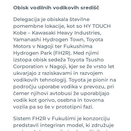
Obisk vodilnih vodikovih središč
Delegacija je obiskala številne
pomembne lokacije, kot so HY TOUCH
Kobe – Kawasaki Heavy Industries,
Yamanashi Hydrogen Town, Toyota
Motors v Nagoji ter Fukushima
Hydrogen Park (FH2R). Med njimi
izstopa obisk sedeža Toyota Tsusho
Corporation v Nagoji, kjer se že vrsto let
ukvarjajo z raziskavami in razvojem
vodikovih tehnologij. Toyota je pionir na
področju uporabe vodika v prevozu, pri
čemer njihovi avtobusi že uporabljajo
vodik kot gorivo, osebna in tovorna
vozila pa so še v prototipni fazi.
Sistem FH2R v Fukušimi je konzorciju
predstavil integriran model, ki združuje