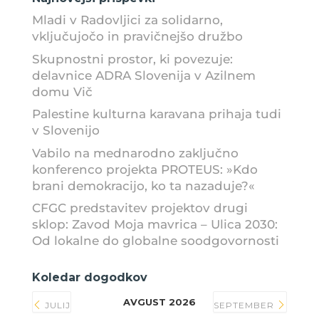
Mladi v Radovljici za solidarno,
vključujočo in pravičnejšo družbo
Skupnostni prostor, ki povezuje:
delavnice ADRA Slovenija v Azilnem
domu Vič
Palestine kulturna karavana prihaja tudi
v Slovenijo
Vabilo na mednarodno zaključno
konferenco projekta PROTEUS: »Kdo
brani demokracijo, ko ta nazaduje?«
CFGC predstavitev projektov drugi
sklop: Zavod Moja mavrica – Ulica 2030:
Od lokalne do globalne soodgovornosti
Koledar dogodkov
AVGUST 2026
JULIJ
SEPTEMBER