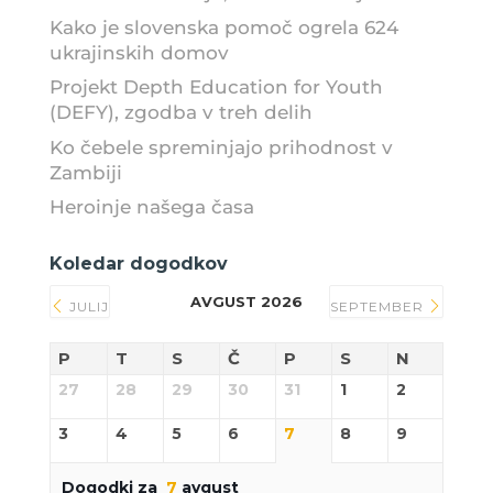
Kako je slovenska pomoč ogrela 624
ukrajinskih domov
Projekt Depth Education for Youth
(DEFY), zgodba v treh delih
Ko čebele spreminjajo prihodnost v
Zambiji
Heroinje našega časa
Koledar dogodkov
AVGUST 2026
JULIJ
SEPTEMBER
P
T
S
Č
P
S
N
27
28
29
30
31
1
2
3
4
5
6
7
8
9
Dogodki za
7
avgust