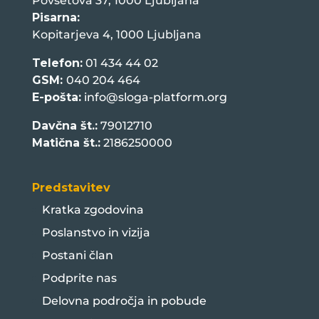
Povšetova 37, 1000 Ljubljana
Pisarna:
Kopitarjeva 4, 1000 Ljubljana
Telefon:
01 434 44 02
GSM:
040 204 464
E-pošta:
info@sloga-platform.org
Davčna št.:
79012710
Matična št.:
2186250000
Predstavitev
Kratka zgodovina
Poslanstvo in vizija
Postani član
Podprite nas
Delovna področja in pobude