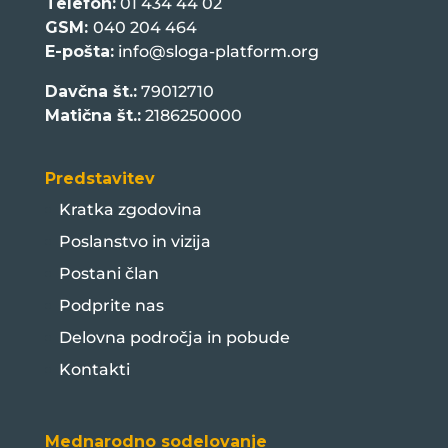
Telefon:
01 434 44 02
GSM:
040 204 464
E-pošta:
info@sloga-platform.org
Davčna št.:
79012710
Matična št.:
2186250000
Predstavitev
Kratka zgodovina
Poslanstvo in vizija
Postani član
Podprite nas
Delovna področja in pobude
Kontakti
Mednarodno sodelovanje