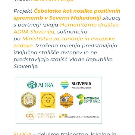
Projekt
Čebelarke kot nosilke pozitivnih
sprememb v Severni Makedoniji
skupaj
s partnerji izvaja
Humanitarno društvo
ADRA Slovenija
, sofinancira
pa
Ministrstvo za zunanje in evropske
zadeve
.
Izražena mnenja predstavljajo
izključno stališče avtorjev in ne
predstavljajo stališč Vlade Republike
Slovenije.
SLOGA
– delujmo trajnostno, lokalno in