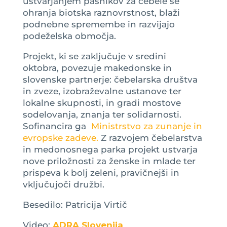
ustvarjanjem pašnikov za čebele se
ohranja biotska raznovrstnost, blaži
podnebne spremembe in razvijajo
podeželska območja.
Projekt, ki se zaključuje v sredini
oktobra, povezuje makedonske in
slovenske partnerje: čebelarska društva
in zveze, izobraževalne ustanove ter
lokalne skupnosti, in gradi mostove
sodelovanja, znanja ter solidarnosti.
Sofinancira ga
Ministrstvo za zunanje in
evropske zadeve.
Z razvojem čebelarstva
in medonosnega parka projekt ustvarja
nove priložnosti za ženske in mlade ter
prispeva k bolj zeleni, pravičnejši in
vključujoči družbi.
Besedilo: Patricija Virtič
Video:
ADRA Slovenija