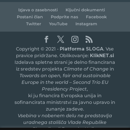
Izjava o zasebnosti
Ključni dokumenti
Postani član
Podprite nas
Facebook
Twitter
YouTube
Instagram
Copyright © 2021 -
Platforma SLOGA
. Vse
pravice pridržane. Oblikovanje:
KlikNET.si
Izdelava spletne strani je delno financirana
iz sredstev projekta
Climate of Change
in
Towards an open, fair and sustainable
Europe in the world – Second Trio EU
Presidency Project
,
ki ju financira Evropska unija in
sofinancirata ministrstvi za javno upravo in
zunanje zadeve.
Vsebina v nobenem delu ne predstavlja
uradnega stališča Vlade Republike
Slovenije ali Evropske Unije.