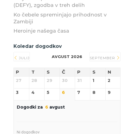
(DEFY), zgodba v treh delih
Ko čebele spreminjajo prihodnost v
Zambiji
Heroinje našega časa
Koledar dogodkov
AVGUST 2026
JULIJ
SEPTEMBER
P
T
S
Č
P
S
N
27
28
29
30
31
1
2
3
4
5
6
7
8
9
Dogodki za
6
avgust
Ni dogodkov