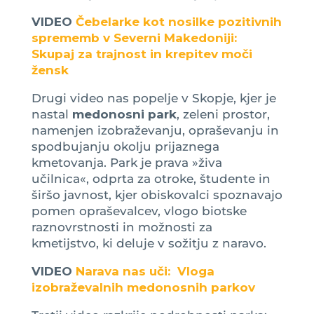
VIDEO
Čebelarke kot nosilke pozitivnih
sprememb v Severni Makedoniji:
Skupaj za trajnost in krepitev moči
žensk
Drugi video nas popelje v Skopje, kjer je
nastal
medonosni park
, zeleni prostor,
namenjen izobraževanju, opraševanju in
spodbujanju okolju prijaznega
kmetovanja. Park je prava »živa
učilnica«, odprta za otroke, študente in
širšo javnost, kjer obiskovalci spoznavajo
pomen opraševalcev, vlogo biotske
raznovrstnosti in možnosti za
kmetijstvo, ki deluje v sožitju z naravo.
VIDEO
Narava nas uči: Vloga
izobraževalnih medonosnih parkov