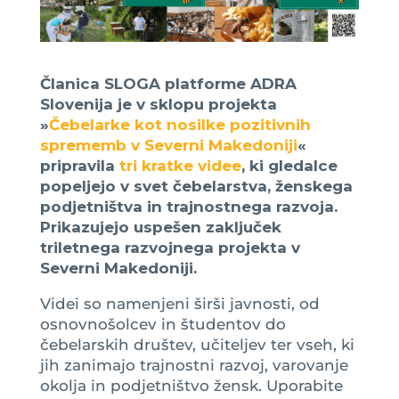
Članica SLOGA platforme
ADRA
Slovenija je v sklopu projekta
»
Čebelarke kot nosilke pozitivnih
sprememb v Severni Makedoniji
«
pripravila
tri kratke videe
, ki gledalce
popeljejo v svet čebelarstva, ženskega
podjetništva in trajnostnega razvoja.
Prikazujejo uspešen zaključek
triletnega razvojnega projekta v
Severni Makedoniji.
Videi so namenjeni širši javnosti, od
osnovnošolcev in študentov do
čebelarskih društev, učiteljev ter vseh, ki
jih zanimajo trajnostni razvoj, varovanje
okolja in podjetništvo žensk. Uporabite