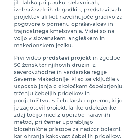
jih lahko pri pouku, delavnicah,
izobraževalnih dogodkih, predstavitvah
projektov ali kot navdihujoče gradivo za
pogovore o pomenu opraševalcev in
trajnostnega kmetovanja. Videi so na
voljo v slovenskem, angleškem in
makedonskem jeziku.
Prvi video
predstavi projekt
in zgodbe
50 žensk ter njihovih družin iz
severovzhodne in vardarske regije
Severne Makedonije, ki so se vključile v
usposabljanja o ekološkem čebelarjenju,
trženju čebeljih pridelkov in
podjetništvu. S čebelarsko opremo, ki jo
je zagotovil projekt, lahko udeleženke
zdaj točijo med z uporabo naravnih
metod, pri čemer uporabljajo
biotehnične pristope za nadzor bolezni,
kar ohranja kakovost čebeljih pridelkov.