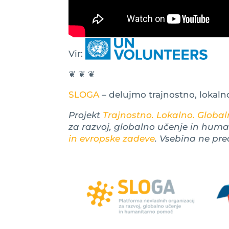
Vir:
❦ ❦ ❦
SLOGA
– delujmo trajnostno, lokaln
Projekt
Trajnostno. Lokalno. Globaln
za razvoj, globalno učenje in hum
in evropske zadeve
. Vsebina ne pre