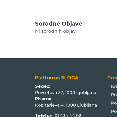
Sorodne Objave:
Ni sorodnih objav.
Platforma SLOGA
Pre
Sedež:
Kr
Povšetova 37, 1000 Ljubljana
Po
Pisarna:
Po
Kopitarjeva 4, 1000 Ljubljana
Po
Telefon:
01 434 44 02