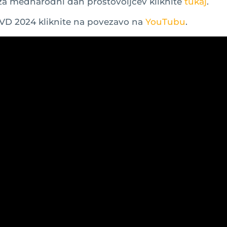
za mednarodni dan prostovoljcev kliknite
tukaj
.
VD 2024 kliknite na povezavo na
YouTubu
.