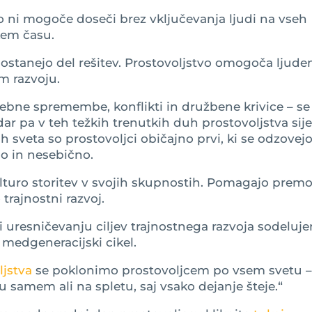
 ni mogoče doseči brez vključevanja ljudi na vseh
kem času.
ostanejo del rešitev. Prostovoljstvo omogoča ljude
m razvoju.
nebne spremembe, konflikti in družbene krivice – se
ar pa v teh težkih trenutkih duh prostovoljstva sij
ih sveta so prostovoljci običajno prvi, ki se odzovej
o in nesebično.
ulturo storitev v svojih skupnostih. Pomagajo premos
trajnostni razvoj.
 uresničevanju ciljev trajnostnega razvoja sodeluj
 medgeneracijski cikel.
jstva
se poklonimo prostovoljcem po vsem svetu 
 samem ali na spletu, saj vsako dejanje šteje.“