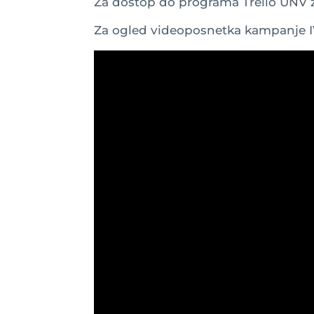
Za dostop do programa Trello UNV 
Za ogled videoposnetka kampanje I