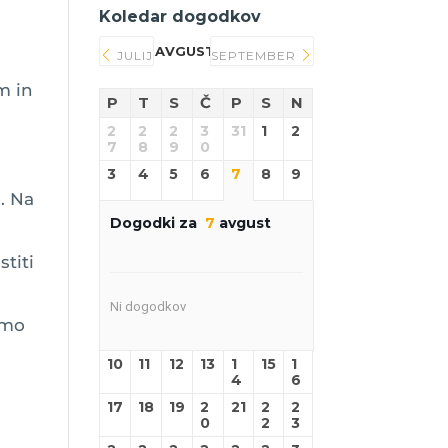
Koledar dogodkov
AVGUST 2026
JULIJ
SEPTEMBER
m in
P
T
S
Č
P
S
N
2
2
2
3
31
1
2
7
8
9
0
3
4
5
6
7
8
9
e
o. Na
Dogodki za
7
avgust
titi
Ni dogodkov
emo
10
11
12
13
1
15
1
4
6
–
17
18
19
2
21
2
2
0
2
3