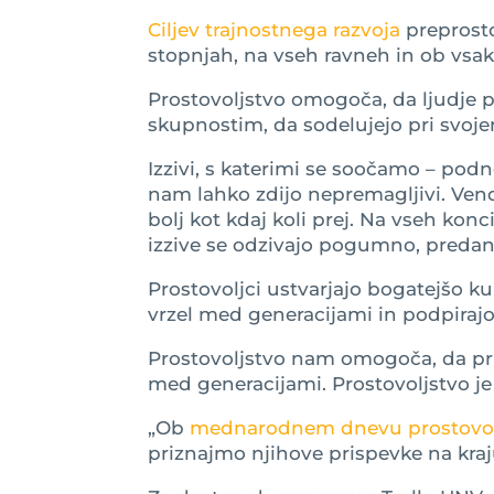
Ciljev trajnostnega razvoja
preprosto
stopnjah, na vseh ravneh in ob vsa
Prostovoljstvo omogoča, da ljudje p
skupnostim, da sodelujejo pri svoje
Izzivi, s katerimi se soočamo – pod
nam lahko zdijo nepremagljivi. Vend
bolj kot kdaj koli prej. Na vseh konc
izzive se odzivajo pogumno, predan
Prostovoljci ustvarjajo bogatejšo k
vrzel med generacijami in podpirajo 
Prostovoljstvo nam omogoča, da pri
med generacijami. Prostovoljstvo je
„Ob
mednarodnem dnevu prostovol
priznajmo njihove prispevke na kraju