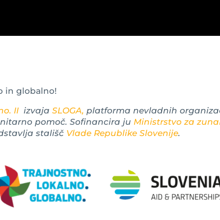
o in globalno!
o. II
izvaja
SLOGA,
platforma nevladnih organizac
anitarno pomoč. Sofinancira ju
Ministrstvo za zuna
dstavlja stališč
Vlade Republike Slovenije
.