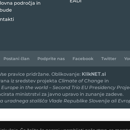
EADI
lovna področja in
bude
ntakti
Postani član
Podprite nas
Facebook
Twitter
Yo
 Vse pravice pridržane. Oblikovanje:
KlikNET.si
irana iz sredstev projekta
Climate of Change
in
 Europe in the world – Second Trio EU Presidency Proje
ancirata ministrstvi za javno upravo in zunanje zadeve.
 uradnega stališča Vlade Republike Slovenije ali Evro