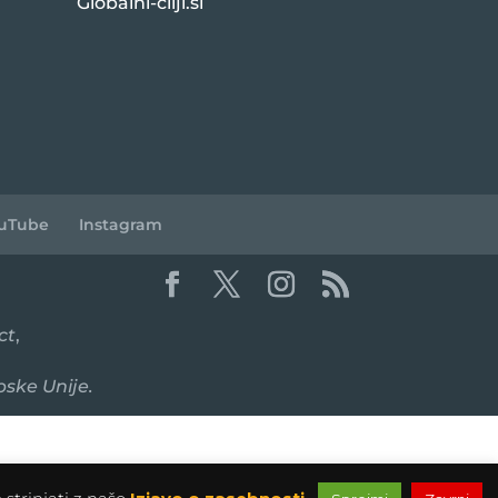
Globalni-cilji.si
uTube
Instagram
ct
,
pske Unije.