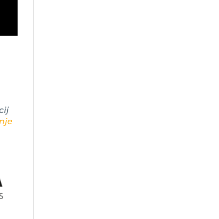
ij
nje