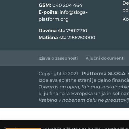
De
GSM:
040 204 464
po
E-pošta:
info@sloga-
platform.org
Ko
Davčna št.:
79012710
Matična št.:
2186250000
Izjava o zasebnosti
Ključni dokumenti
Copyright © 2021 -
Platforma SLOGA
.
Izdelava spletne strani je delno financ
Towards an open, fair and sustainable
ki ju financira Evropska unija in sofin
Vsebina v nobenem delu ne predstavlja