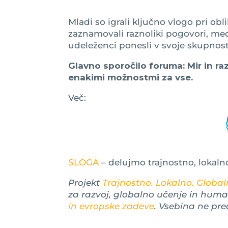
Mladi so igrali ključno vlogo pri ob
zaznamovali raznoliki pogovori, med
udeleženci ponesli v svoje skupnos
Glavno sporočilo foruma: Mir in ra
enakimi možnostmi za vse.
Več:
SLOGA
– delujmo trajnostno, lokaln
Projekt
Trajnostno. Lokalno. Globaln
za razvoj, globalno učenje in hum
in evropske zadeve
. Vsebina ne pre