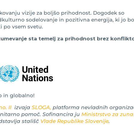
likovanju vizije za boljšo prihodnost. Dogodek so
kulturno sodelovanje in pozitivna energija, ki jo b
ti po vsem svetu.
zumevanje sta temelj za prihodnost brez konflikto
o in globalno!
o. II
izvaja
SLOGA,
platforma nevladnih organizac
anitarno pomoč. Sofinancira ju
Ministrstvo za zuna
dstavlja stališč
Vlade Republike Slovenije
.