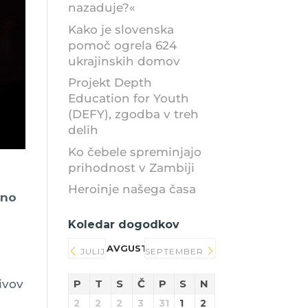
nazaduje?«
Kako je slovenska
pomoč ogrela 624
ukrajinskih domov
Projekt Depth
Education for Youth
(DEFY), zgodba v treh
delih
Ko čebele spreminjajo
prihodnost v Zambiji
Heroinje našega časa
jno
Koledar dogodkov
AVGUST 2026
JULIJ
SEPTEMBER
ivov
P
T
S
Č
P
S
N
2
2
2
3
31
1
2