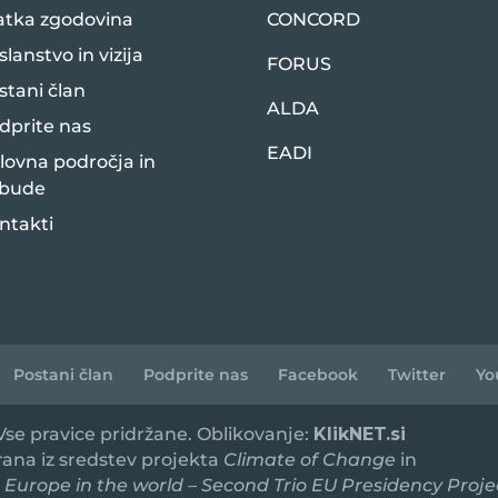
atka zgodovina
CONCORD
slanstvo in vizija
FORUS
stani član
ALDA
dprite nas
EADI
lovna področja in
bude
ntakti
Postani član
Podprite nas
Facebook
Twitter
Yo
 Vse pravice pridržane. Oblikovanje:
KlikNET.si
irana iz sredstev projekta
Climate of Change
in
 Europe in the world – Second Trio EU Presidency Proje