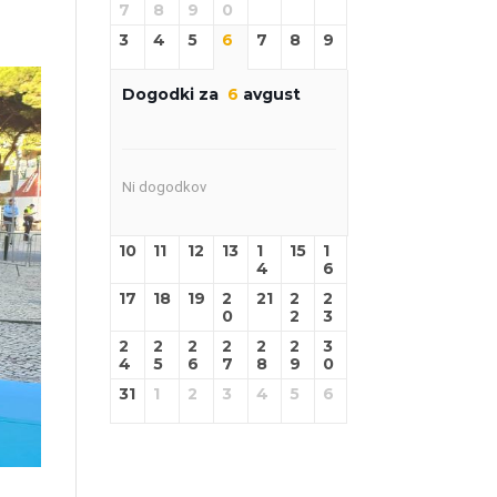
7
8
9
0
3
4
5
6
7
8
9
Dogodki za
6
avgust
Ni dogodkov
10
11
12
13
1
15
1
4
6
17
18
19
2
21
2
2
0
2
3
2
2
2
2
2
2
3
4
5
6
7
8
9
0
31
1
2
3
4
5
6