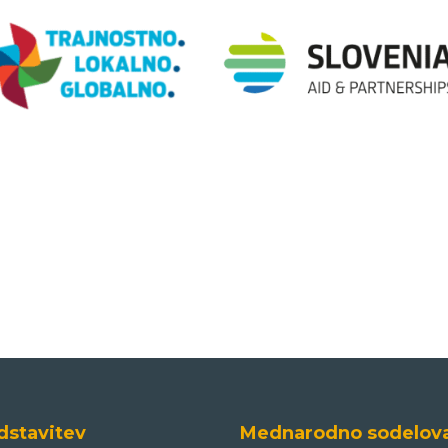
dstavitev
Mednarodno sodelov