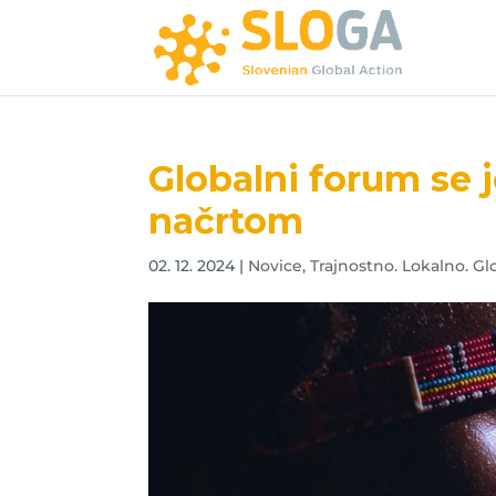
Globalni forum se j
načrtom
02. 12. 2024
|
Novice
,
Trajnostno. Lokalno. Glo