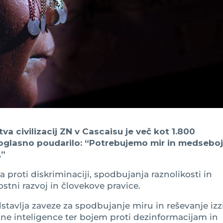
a civilizacij ZN v Cascaisu je več kot 1.800
soglasno poudarilo: “Potrebujemo mir in medsebo
.”
proti diskriminaciji, spodbujanja raznolikosti in
stni razvoj in človekove pravice.
stavlja zaveze za spodbujanje miru in reševanje izz
etne inteligence ter bojem proti dezinformacijam in