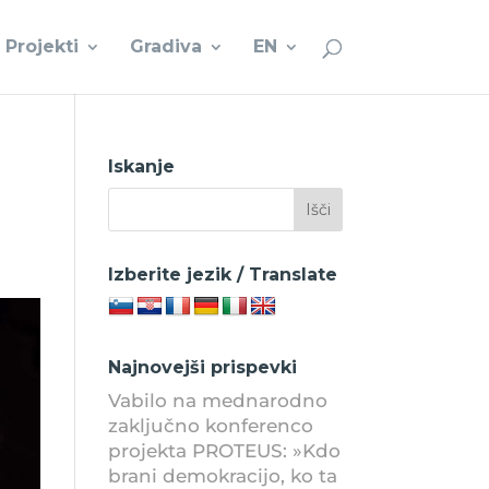
Projekti
Gradiva
EN
Iskanje
Izberite jezik / Translate
Najnovejši prispevki
Vabilo na mednarodno
zaključno konferenco
projekta PROTEUS: »Kdo
brani demokracijo, ko ta