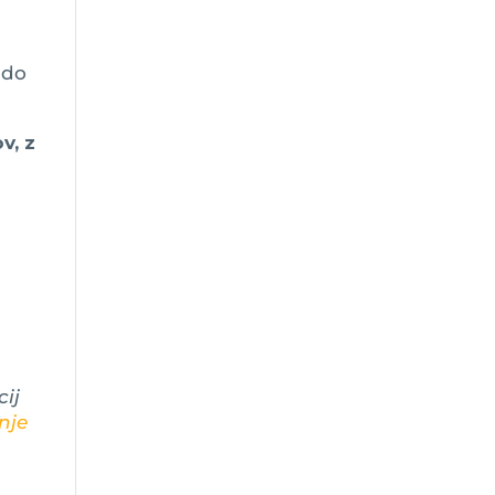
odo
v, z
ij
nje