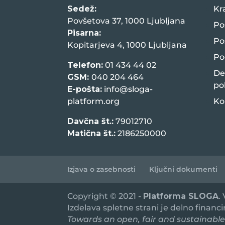
Sedež:
Kr
Povšetova 37, 1000 Ljubljana
Po
Pisarna:
Po
Kopitarjeva 4, 1000 Ljubljana
Po
Telefon:
01 434 44 02
De
GSM:
040 204 464
po
E-pošta:
info@sloga-
platform.org
Ko
Davčna št.:
79012710
Matična št.:
2186250000
Izjava o zasebnosti
Ključni dokumenti
Copyright © 2021 -
Platforma SLOGA
.
Izdelava spletne strani je delno financ
Towards an open, fair and sustainable