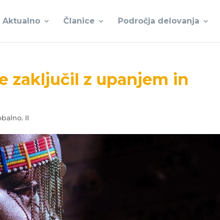
Aktualno
Članice
Področja delovanja
e zaključil z upanjem in
balno. II