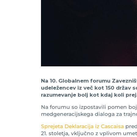
Na 10. Globalnem forumu Zavezništv
udeležencev iz več kot 150 držav 
razumevanje bolj kot kdaj koli prej
Na forumu so izpostavili pomen boja 
medgeneracijskega dialoga za trajno
Sprejeta Deklaracija iz Cascaisa
pred
21. stoletja, vključno z vplivom um