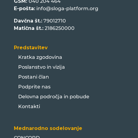
GSM:
040 204 464
E-pošta:
info@sloga-platform.org
Davčna št.:
79012710
Matična št.:
2186250000
Predstavitev
Kratka zgodovina
Poslanstvo in vizija
Postani član
Podprite nas
Delovna področja in pobude
Kontakti
Mednarodno sodelovanje
CONCORD