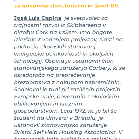
za gospodarstvo, turizem in šport RS
.
José Luis Ospina
je svetovalec za
trajnostni razvoj iz Skibbereena v
okrožju Cork na Irskem. Ima bogate
izkušnje z vodenjem projektov, zlasti na
področju ekoloških stanovanj,
energetske učinkovitosti in okoljskih
tehnologij. Ospina je ustanovni član
stanovanjskega združenja Carbery, ki se
osredotoča na preprečevanje
brezdomstva z nakupom nepremičnin.
Sodeloval je tudi pri različnih projektih
Evropske unije, povezanih z ekološkim
oblikovanjem in krožnim
gospodarstvom. Leta 1972, ko je bil še
študent na Univerzi v Bristolu, je
ustanovil stanovanjsko združenje
Bristol Self Help Housing Association. V