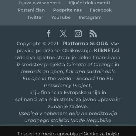
Izjava o zasebnosti
Ključni dokumenti
Postani član
Podprite nas
Facebook
Twitter
YouTube
Instagram
Copyright © 2021 -
Platforma SLOGA
. Vse
pravice pridržane. Oblikovanje:
KlikNET.si
Izdelava spletne strani je delno financirana
iz sredstev projekta
Climate of Change
in
Towards an open, fair and sustainable
Europe in the world – Second Trio EU
Presidency Project
,
ki ju financira Evropska unija in
sofinancirata ministrstvi za javno upravo in
zunanje zadeve.
Vsebina v nobenem delu ne predstavlja
uradnega stališča Vlade Republike
Slovenije ali Evropske Unije.
To spletno mesto uporablja piškotke za boljšo