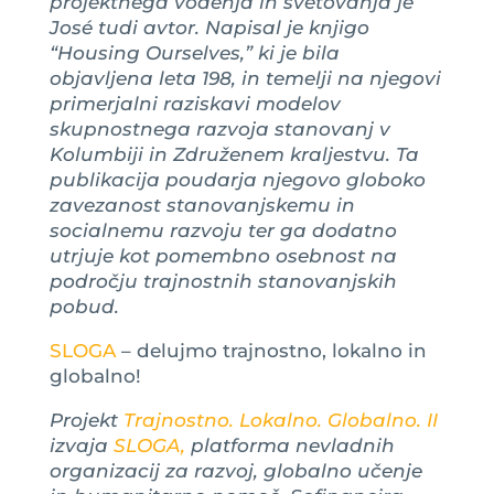
projektnega vodenja in svetovanja je
José tudi avtor. Napisal je knjigo
“Housing Ourselves,” ki je bila
objavljena leta 198, in temelji na njegovi
primerjalni raziskavi modelov
skupnostnega razvoja stanovanj v
Kolumbiji in Združenem kraljestvu. Ta
publikacija poudarja njegovo globoko
zavezanost stanovanjskemu in
socialnemu razvoju ter ga dodatno
utrjuje kot pomembno osebnost na
področju trajnostnih stanovanjskih
pobud.
SLOGA
– delujmo trajnostno, lokalno in
globalno!
Projekt
Trajnostno. Lokalno. Globalno. II
izvaja
SLOGA,
platforma nevladnih
organizacij za razvoj, globalno učenje