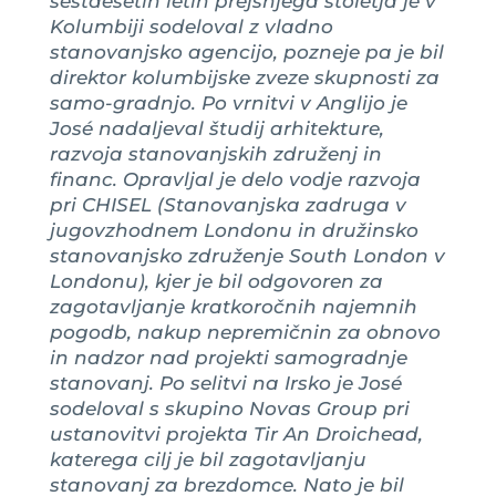
šestdesetih letih prejšnjega stoletja je v
Kolumbiji sodeloval z vladno
stanovanjsko agencijo, pozneje pa je bil
direktor kolumbijske zveze skupnosti za
samo-gradnjo. Po vrnitvi v Anglijo je
José nadaljeval študij arhitekture,
razvoja stanovanjskih združenj in
financ. Opravljal je delo vodje razvoja
pri CHISEL (Stanovanjska zadruga v
jugovzhodnem Londonu in družinsko
stanovanjsko združenje South London v
Londonu), kjer je bil odgovoren za
zagotavljanje kratkoročnih najemnih
pogodb, nakup nepremičnin za obnovo
in nadzor nad projekti samogradnje
stanovanj. Po selitvi na Irsko je José
sodeloval s skupino Novas Group pri
ustanovitvi projekta Tir An Droichead,
katerega cilj je bil zagotavljanju
stanovanj za brezdomce. Nato je bil