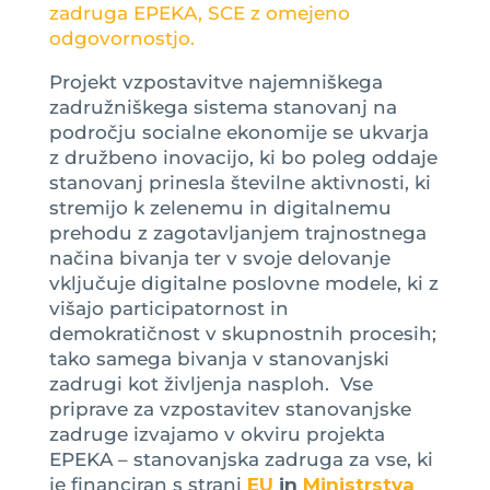
zadruga EPEKA, SCE z omejeno
odgovornostjo.
Projekt vzpostavitve najemniškega
zadružniškega sistema stanovanj na
področju socialne ekonomije se ukvarja
z družbeno inovacijo, ki bo poleg oddaje
stanovanj prinesla številne aktivnosti, ki
stremijo k zelenemu in digitalnemu
prehodu z zagotavljanjem trajnostnega
načina bivanja ter v svoje delovanje
vključuje digitalne poslovne modele, ki z
višajo participatornost in
demokratičnost v skupnostnih procesih;
tako samega bivanja v stanovanjski
zadrugi kot življenja nasploh. Vse
priprave za vzpostavitev stanovanjske
zadruge izvajamo v okviru projekta
EPEKA – stanovanjska zadruga za vse, ki
je financiran s strani
EU
in
Ministrstva