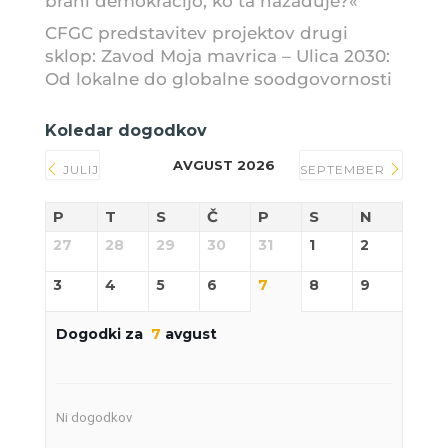
brani demokracijo, ko ta nazaduje?«
CFGC predstavitev projektov drugi
sklop: Zavod Moja mavrica – Ulica 2030:
Od lokalne do globalne soodgovornosti
Koledar dogodkov
AVGUST 2026
JULIJ
SEPTEMBER
P
T
S
Č
P
S
N
27
28
29
30
31
1
2
3
4
5
6
7
8
9
Dogodki za
7
avgust
Ni dogodkov