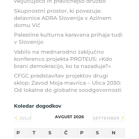
vključujočo in pravičnejšo družbo
Skupnostni prostor, ki povezuje:
delavnice ADRA Slovenija v Azilnem
domu Vič
Palestine kulturna karavana prihaja tudi
v Slovenijo
Vabilo na mednarodno zaključno
konferenco projekta PROTEUS: »Kdo
brani demokracijo, ko ta nazaduje?«
CFGC predstavitev projektov drugi
sklop: Zavod Moja mavrica – Ulica 2030:
Od lokalne do globalne soodgovornosti
Koledar dogodkov
AVGUST 2026
JULIJ
SEPTEMBER
P
T
S
Č
P
S
N