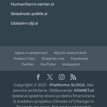
Humanitarni-center.si
Skladnost-politik.si
Globalni-cilji.si
Izjava o zasebnosti
Ključni dokumenti
Postani član
Podprite nas
Facebook
Twitter
YouTube
Instagram
Copyright © 2021 -
Platforma SLOGA
. Vse
pravice pridržane. Oblikovanje:
KlikNET.si
Izdelava spletne strani je delno financirana
iz sredstev projekta
Climate of Change
in
Towards an open, fair and sustainable