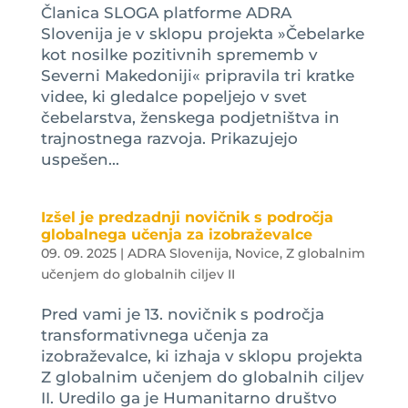
Članica SLOGA platforme ADRA
Slovenija je v sklopu projekta »Čebelarke
kot nosilke pozitivnih sprememb v
Severni Makedoniji« pripravila tri kratke
videe, ki gledalce popeljejo v svet
čebelarstva, ženskega podjetništva in
trajnostnega razvoja. Prikazujejo
uspešen...
Izšel je predzadnji novičnik s področja
globalnega učenja za izobraževalce
09. 09. 2025
|
ADRA Slovenija
,
Novice
,
Z globalnim
učenjem do globalnih ciljev II
Pred vami je 13. novičnik s področja
transformativnega učenja za
izobraževalce, ki izhaja v sklopu projekta
Z globalnim učenjem do globalnih ciljev
II. Uredilo ga je Humanitarno društvo