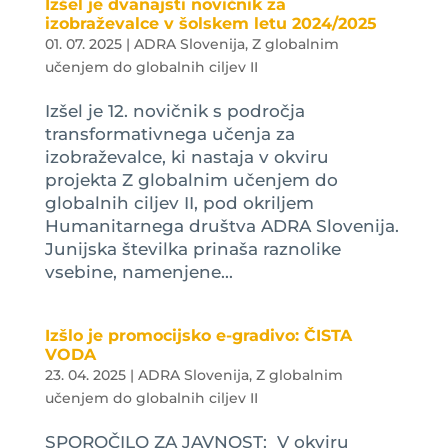
Izšel je dvanajsti novičnik za
izobraževalce v šolskem letu 2024/2025
01. 07. 2025
|
ADRA Slovenija
,
Z globalnim
učenjem do globalnih ciljev II
Izšel je 12. novičnik s področja
transformativnega učenja za
izobraževalce, ki nastaja v okviru
projekta Z globalnim učenjem do
globalnih ciljev II, pod okriljem
Humanitarnega društva ADRA Slovenija.
Junijska številka prinaša raznolike
vsebine, namenjene...
Izšlo je promocijsko e-gradivo: ČISTA
VODA
23. 04. 2025
|
ADRA Slovenija
,
Z globalnim
učenjem do globalnih ciljev II
SPOROČILO ZA JAVNOST: V okviru