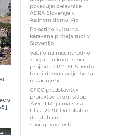
povezuje: delavnice
ADRA Slovenija v
Azilnem domu Vič
Palestine kulturna
karavana prihaja tudi v
Slovenijo
Vabilo na mednarodno
zaključno konferenco
projekta PROTEUS: »Kdo
brani demokracijo, ko ta
00
nazaduje?«
CFGC predstavitev
projektov drugi sklop:
ev v
Zavod Moja mavrica –
ij.
Ulica 2030: Od lokalne
do globalne
soodgovornosti