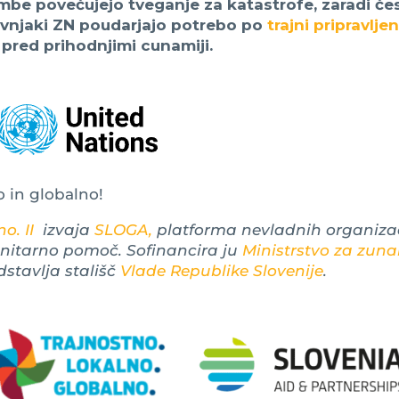
e povečujejo tveganje za katastrofe, zaradi če
okovnjaki ZN poudarjajo potrebo po
trajni pripravlje
pred prihodnjimi cunamiji.
o in globalno!
o. II
izvaja
SLOGA,
platforma nevladnih organizac
anitarno pomoč. Sofinancira ju
Ministrstvo za zuna
dstavlja stališč
Vlade Republike Slovenije
.