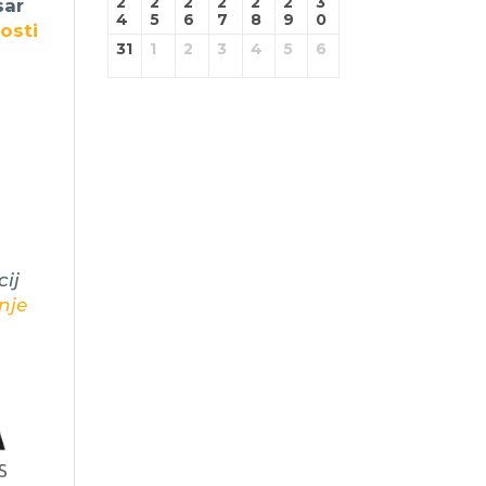
2
2
2
2
2
2
3
sar
4
5
6
7
8
9
0
nosti
31
1
2
3
4
5
6
ij
nje