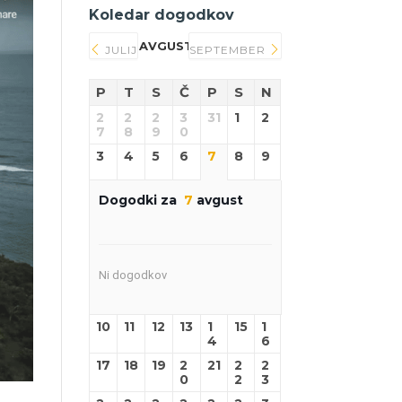
Koledar dogodkov
AVGUST 2026
JULIJ
SEPTEMBER
P
T
S
Č
P
S
N
2
2
2
3
31
1
2
7
8
9
0
3
4
5
6
7
8
9
Dogodki za
7
avgust
Ni dogodkov
10
11
12
13
1
15
1
4
6
17
18
19
2
21
2
2
0
2
3