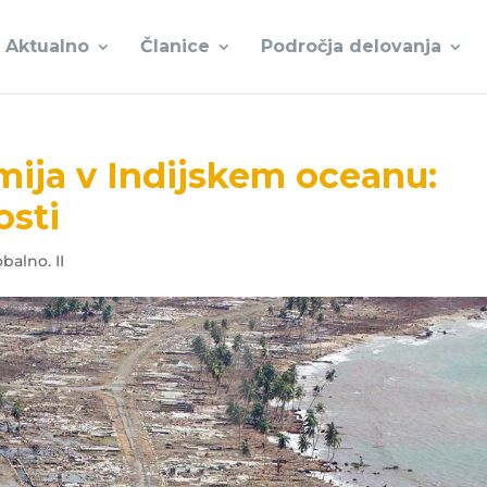
Aktualno
Članice
Področja delovanja
mija v Indijskem oceanu:
osti
balno. II