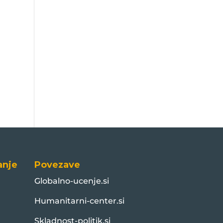
anje
Povezave
Globalno-ucenje.si
Humanitarni-center.si
Skladnost-politik.si