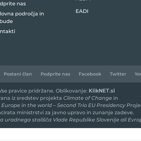
dprite nas
EADI
lovna področja in
bude
ntakti
Postani član
Podprite nas
Facebook
Twitter
Yo
 Vse pravice pridržane. Oblikovanje:
KlikNET.si
irana iz sredstev projekta
Climate of Change
in
 Europe in the world – Second Trio EU Presidency Proje
ancirata ministrstvi za javno upravo in zunanje zadeve.
 uradnega stališča Vlade Republike Slovenije ali Evro