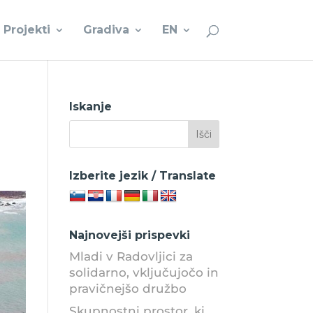
Projekti
Gradiva
EN
Iskanje
Izberite jezik / Translate
Najnovejši prispevki
Mladi v Radovljici za
solidarno, vključujočo in
pravičnejšo družbo
Skupnostni prostor, ki