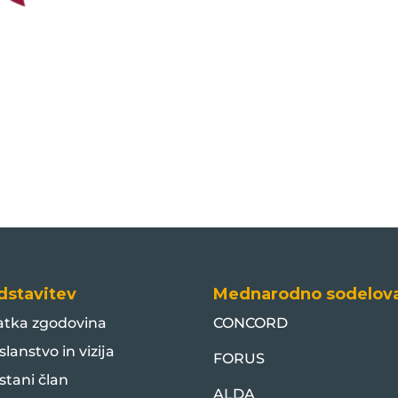
dstavitev
Mednarodno sodelov
atka zgodovina
CONCORD
slanstvo in vizija
FORUS
stani član
ALDA