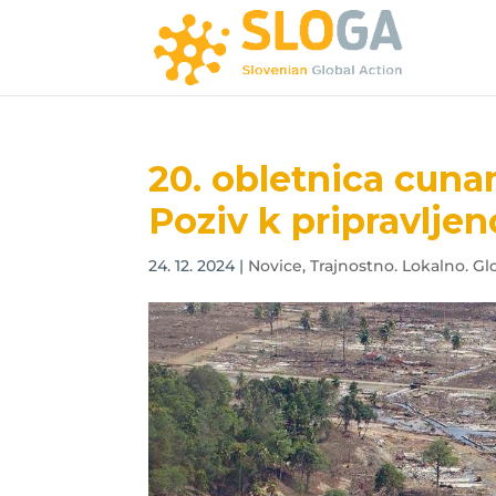
20. obletnica cuna
Poziv k pripravljen
24. 12. 2024
|
Novice
,
Trajnostno. Lokalno. Glo