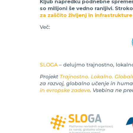
Kljub napredku podnebne sprememb
so milijoni še vedno ranljivi. Str
za zaščito življenj in infrastrukture
Več:
SLOGA
– delujmo trajnostno, lokaln
Projekt
Trajnostno. Lokalno. Globaln
za razvoj, globalno učenje in hum
in evropske zadeve
. Vsebina ne pre