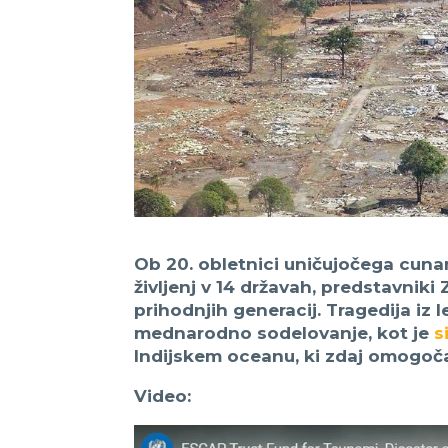
Ob 20. obletnici uničujočega cunam
življenj v 14 državah, predstavnik
prihodnjih generacij. Tragedija iz 
mednarodno sodelovanje, kot je
s
Indijskem oceanu, ki zdaj omogoč
Video: