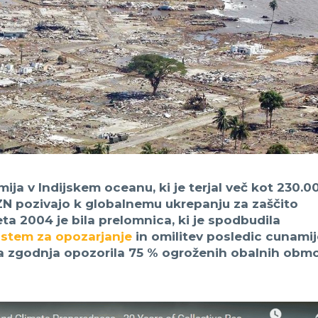
ija v Indijskem oceanu, ki je terjal več kot 230.0
i ZN pozivajo k globalnemu ukrepanju za zaščito
leta 2004 je bila prelomnica, ki je spodbudila
istem za opozarjanje
in omilitev posledic cunamij
a zgodnja opozorila 75 % ogroženih obalnih območ