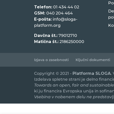
Po
Telefon:
01 434 44 02
De
GSM:
040 204 464
po
E-pošta:
info@sloga-
platform.org
Ko
Davčna št.:
79012710
Matična št.:
2186250000
Izjava o zasebnosti
Ključni dokumenti
Copyright © 2021 -
Platforma SLOGA
.
Izdelava spletne strani je delno financ
Towards an open, fair and sustainable
ki ju financira Evropska unija in sofin
Vsebina v nobenem delu ne predstavlja