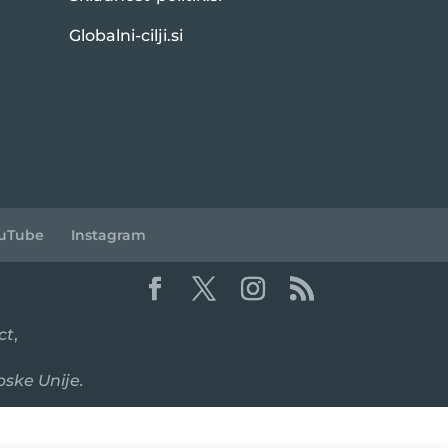
Globalni-cilji.si
uTube
Instagram
ct
,
pske Unije.