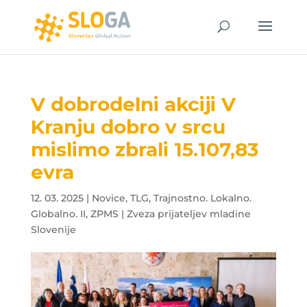
V dobrodelni akciji V
Kranju dobro v srcu
mislimo zbrali 15.107,83
evra
12. 03. 2025
|
Novice
,
TLG
,
Trajnostno. Lokalno.
Globalno. II
,
ZPMS | Zveza prijateljev mladine
Slovenije