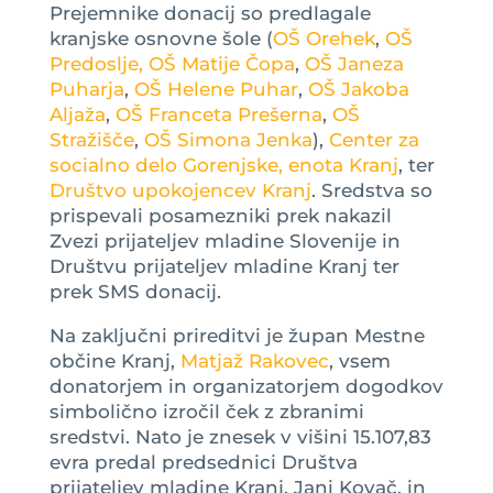
Prejemnike donacij so predlagale
kranjske osnovne šole (
OŠ Orehek
,
OŠ
Predoslje,
OŠ Matije Čopa
,
OŠ Janeza
Puharja
,
OŠ Helene Puhar
,
OŠ Jakoba
Aljaža
,
OŠ Franceta Prešerna
,
OŠ
Stražišče
,
OŠ Simona Jenka
),
Center za
socialno delo Gorenjske, enota Kranj
, ter
Društvo upokojencev Kranj
. Sredstva so
prispevali posamezniki prek nakazil
Zvezi prijateljev mladine Slovenije in
Društvu prijateljev mladine Kranj ter
prek SMS donacij.
Na zaključni prireditvi je župan Mestne
občine Kranj,
Matjaž Rakovec
, vsem
donatorjem in organizatorjem dogodkov
simbolično izročil ček z zbranimi
sredstvi. Nato je znesek v višini 15.107,83
evra predal predsednici Društva
prijateljev mladine Kranj, Jani Kovač, in