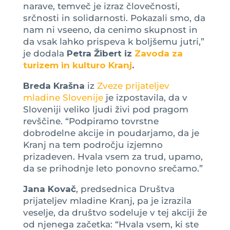
narave, temveč je izraz človečnosti,
srčnosti in solidarnosti. Pokazali smo, da
nam ni vseeno, da cenimo skupnost in
da vsak lahko prispeva k boljšemu jutri,”
je dodala
Petra Žibert iz
Zavoda za
turizem in kulturo Kranj
.
Breda Krašna
iz
Zveze prijateljev
mladine Slovenije
je izpostavila, da v
Sloveniji veliko ljudi živi pod pragom
revščine. “Podpiramo tovrstne
dobrodelne akcije in poudarjamo, da je
Kranj na tem področju izjemno
prizadeven. Hvala vsem za trud, upamo,
da se prihodnje leto ponovno srečamo.”
Jana Kovač
, predsednica Društva
prijateljev mladine Kranj, pa je izrazila
veselje, da društvo sodeluje v tej akciji že
od njenega začetka: “Hvala vsem, ki ste