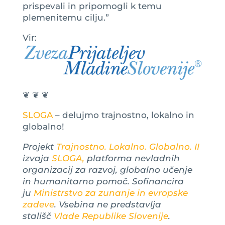
prispevali in pripomogli k temu
plemenitemu cilju.”
Vir:
❦ ❦ ❦
SLOGA
– delujmo trajnostno, lokalno in
globalno!
Projekt
Trajnostno. Lokalno. Globalno. II
izvaja
SLOGA,
platforma nevladnih
organizacij za razvoj, globalno učenje
in humanitarno pomoč. Sofinancira
ju
Ministrstvo za zunanje in evropske
zadeve
. Vsebina ne predstavlja
stališč
Vlade Republike Slovenije
.