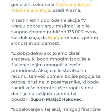
generalni sekretarki
Zveze prijateljev
mladine Slovenije
, Bredi Krašna.
V šestih letih dobrodelne akcije “V
Kranju dobro v srcu mislimo” je bilo
skupno zbranih približno 135.000 evrov,
kar dokazuje, da
Kranj
premore izjemno
srčnost in solidarnost.
“Z dobrodelno akcijo smo zbrali
sredstva, ki bodo mnogim izboljšala
življenje in jim omogočila lepšo
prihodnost. Akcija ni le številka na
računu, temveč pomeni boljše pogoje za
otroke, družine in posameznike, ki bodo
zaradi vaše dobrote lažje stopili v nov
dan,” je na zaključni prireditvi
poudaril
župan Matjaž Rakovec
.
“Sodelovanje v tej akciji ni zgolj finančne