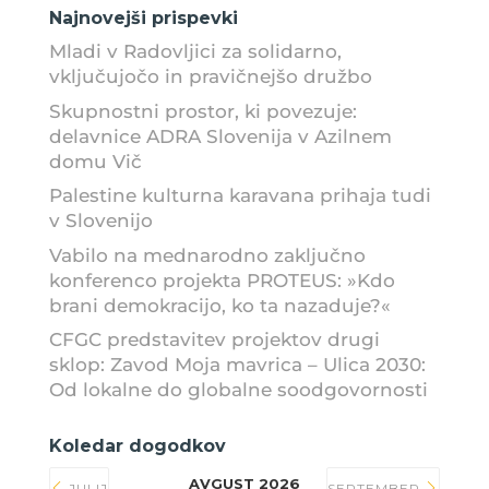
Najnovejši prispevki
Mladi v Radovljici za solidarno,
vključujočo in pravičnejšo družbo
Skupnostni prostor, ki povezuje:
delavnice ADRA Slovenija v Azilnem
domu Vič
Palestine kulturna karavana prihaja tudi
v Slovenijo
Vabilo na mednarodno zaključno
konferenco projekta PROTEUS: »Kdo
brani demokracijo, ko ta nazaduje?«
CFGC predstavitev projektov drugi
sklop: Zavod Moja mavrica – Ulica 2030:
Od lokalne do globalne soodgovornosti
Koledar dogodkov
AVGUST 2026
JULIJ
SEPTEMBER