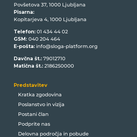
Povšetova 37, 1000 Ljubljana
Pisarna:
Kopitarjeva 4, 1000 Ljubljana
Telefon:
01 434 44 02
GSM:
040 204 464
E-pošta:
info@sloga-platform.org
Davčna št.:
79012710
Matična št.:
2186250000
Predstavitev
Kratka zgodovina
Poslanstvo in vizija
Postani član
Podprite nas
Delovna področja in pobude