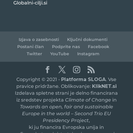
Globalni-cilji.si
Izjava o zasebnosti
Ključni dokumenti
Postani član
Podprite nas
Facebook
Twitter
YouTube
Instagram
Copyright © 2021 -
Platforma SLOGA
. Vse
pravice pridržane. Oblikovanje:
KlikNET.si
Izdelava spletne strani je delno financirana
iz sredstev projekta
Climate of Change
in
Towards an open, fair and sustainable
Europe in the world – Second Trio EU
Presidency Project
,
ki ju financira Evropska unija in