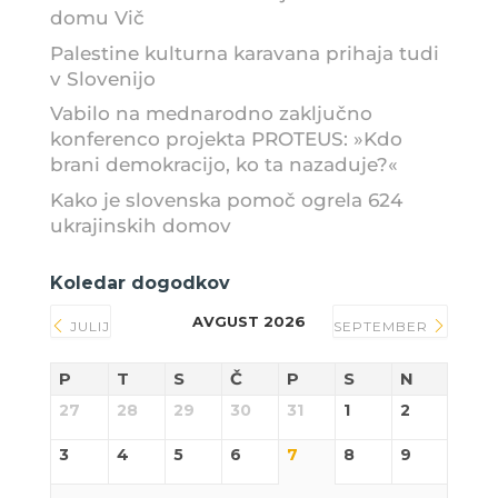
domu Vič
Palestine kulturna karavana prihaja tudi
v Slovenijo
Vabilo na mednarodno zaključno
konferenco projekta PROTEUS: »Kdo
brani demokracijo, ko ta nazaduje?«
Kako je slovenska pomoč ogrela 624
ukrajinskih domov
Koledar dogodkov
AVGUST 2026
JULIJ
SEPTEMBER
P
T
S
Č
P
S
N
27
28
29
30
31
1
2
3
4
5
6
7
8
9