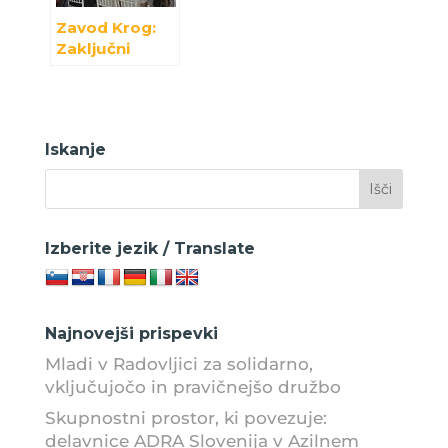
Zavod Krog:
Zaključni
dogodek
projekta EKOS
v Nikšiću
Iskanje
Izberite jezik / Translate
Najnovejši prispevki
Mladi v Radovljici za solidarno,
vključujočo in pravičnejšo družbo
Skupnostni prostor, ki povezuje:
delavnice ADRA Slovenija v Azilnem