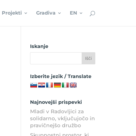
Projekti
Gradiva
EN
Iskanje
Izberite jezik / Translate
Najnovejši prispevki
Mladi v Radovljici za
solidarno, vključujočo in
pravičnejšo družbo
Skupnostni prostor, ki