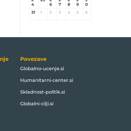
4
6
7
8
9
0
31
1
2
3
4
5
6
nje
Povezave
Globalno-ucenje.si
Humanitarni-center.si
Skladnost-politik.si
Globalni-cilji.si