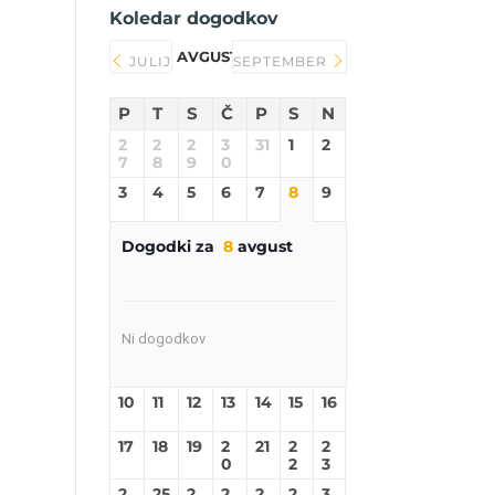
Koledar dogodkov
AVGUST 2026
JULIJ
SEPTEMBER
P
T
S
Č
P
S
N
2
2
2
3
31
1
2
7
8
9
0
3
4
5
6
7
8
9
Dogodki za
8
avgust
Ni dogodkov
10
11
12
13
14
15
16
17
18
19
2
21
2
2
0
2
3
2
25
2
2
2
2
3