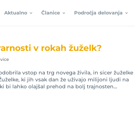
Aktualno
Članice
Področja delovanja
arnosti v rokah žuželk?
vice
odobrila vstop na trg novega živila, in sicer žuželke
uželke, ki jih vsak dan že uživajo milijoni ljudi na
 ki bi lahko olajšal prehod na bolj trajnosten...