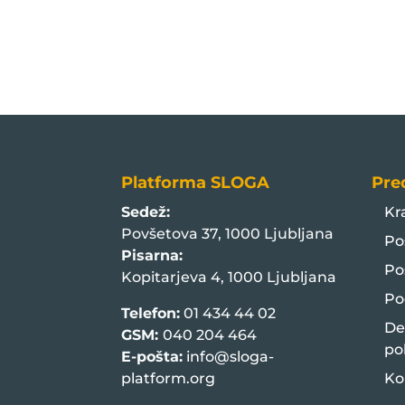
Platforma SLOGA
Pre
Sedež:
Kr
Povšetova 37, 1000 Ljubljana
Po
Pisarna:
Po
Kopitarjeva 4, 1000 Ljubljana
Po
Telefon:
01 434 44 02
De
GSM:
040 204 464
po
E-pošta:
info@sloga-
platform.org
Ko