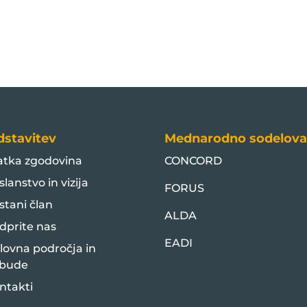
dstavitev
Mednarodno sodelova
atka zgodovina
CONCORD
slanstvo in vizija
FORUS
stani član
ALDA
dprite nas
EADI
lovna področja in
bude
ntakti