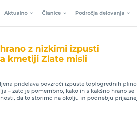
Aktualno
Članice
Področja delovanja
rano z nizkimi izpusti
a kmetiji Zlate misli
 Njena pridelava povzroči izpuste toplogrednih plino
lja – zato je pomembno, kako in s kakšno hrano se
sti, da to storimo na okolju in podnebju prijaznejš