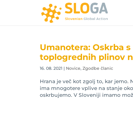
Umanotera: Oskrba s h
toplogrednih plinov n
16. 08. 2021
|
Novice
,
Zgodbe članic
Hrana je več kot zgolj to, kar jemo.
ima mnogotere vplive na stanje oko
oskrbujemo. V Sloveniji imamo možno