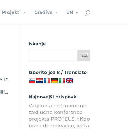
Projekti
Gradiva
EN
Iskanje
Izberite jezik / Translate
v in
i...
Najnovejši prispevki
Vabilo na mednarodno
zaključno konferenco
projekta PROTEUS: »Kdo
brani demokracijo, ko ta