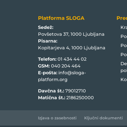
Platforma SLOGA
Pre
Sedež:
Kr
Povšetova 37, 1000 Ljubljana
Po
Pisarna:
Po
Kopitarjeva 4, 1000 Ljubljana
Po
Telefon:
01 434 44 02
De
GSM:
040 204 464
po
E-pošta:
info@sloga-
platform.org
Ko
Davčna št.:
79012710
Matična št.:
2186250000
Izjava o zasebnosti
Ključni dokumenti