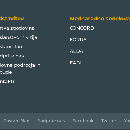
dstavitev
Mednarodno sodelova
atka zgodovina
CONCORD
slanstvo in vizija
FORUS
stani član
ALDA
dprite nas
EADI
lovna področja in
bude
ntakti
Postani član
Podprite nas
Facebook
Twitter
Yo