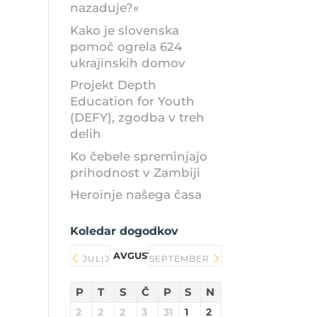
nazaduje?«
Kako je slovenska
pomoč ogrela 624
ukrajinskih domov
Projekt Depth
Education for Youth
(DEFY), zgodba v treh
delih
Ko čebele spreminjajo
prihodnost v Zambiji
Heroinje našega časa
Koledar dogodkov
AVGUST 2026
JULIJ
SEPTEMBER
P
T
S
Č
P
S
N
2
2
2
3
31
1
2