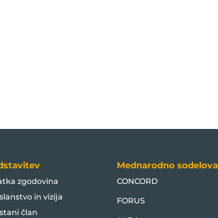
dstavitev
Mednarodno sodelova
atka zgodovina
CONCORD
slanstvo in vizija
FORUS
stani član