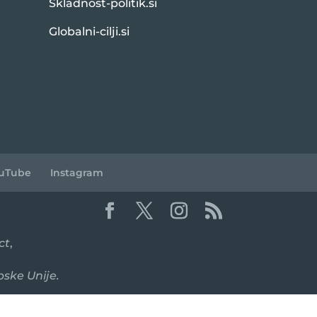
Skladnost-politik.si
Globalni-cilji.si
uTube
Instagram
ct
,
pske Unije.