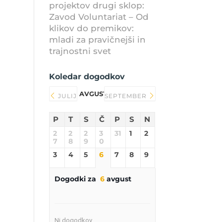
projektov drugi sklop:
Zavod Voluntariat – Od
klikov do premikov:
mladi za pravičnejši in
trajnostni svet
Koledar dogodkov
AVGUST 2026
JULIJ
SEPTEMBER
P
T
S
Č
P
S
N
2
2
2
3
31
1
2
7
8
9
0
3
4
5
6
7
8
9
Dogodki za
6
avgust
Ni dogodkov