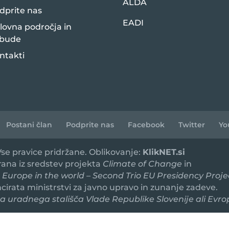
ALDA
dprite nas
EADI
lovna področja in
bude
ntakti
Postani član
Podprite nas
Facebook
Twitter
Yo
 Vse pravice pridržane. Oblikovanje:
KlikNET.si
irana iz sredstev projekta
Climate of Change
in
 Europe in the world – Second Trio EU Presidency Proje
ancirata ministrstvi za javno upravo in zunanje zadeve.
 uradnega stališča Vlade Republike Slovenije ali Evro