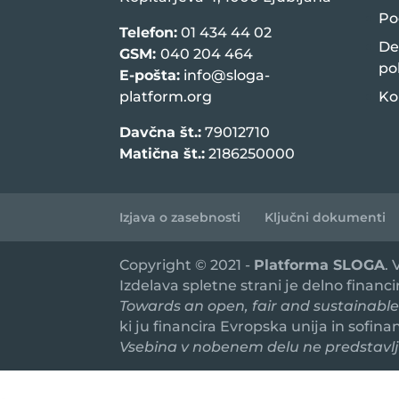
Po
Telefon:
01 434 44 02
De
GSM:
040 204 464
po
E-pošta:
info@sloga-
platform.org
Ko
Davčna št.:
79012710
Matična št.:
2186250000
Izjava o zasebnosti
Ključni dokumenti
Copyright © 2021 -
Platforma SLOGA
.
Izdelava spletne strani je delno financ
Towards an open, fair and sustainable
ki ju financira Evropska unija in sofin
Vsebina v nobenem delu ne predstavlja