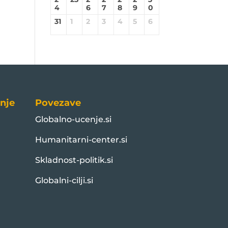
4
6
7
8
9
0
31
1
2
3
4
5
6
nje
Povezave
Globalno-ucenje.si
Humanitarni-center.si
Skladnost-politik.si
Globalni-cilji.si