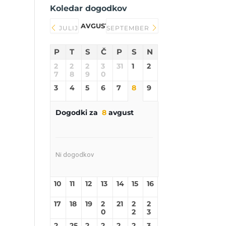
Koledar dogodkov
AVGUST 2026
JULIJ
SEPTEMBER
P
T
S
Č
P
S
N
2
2
2
3
31
1
2
7
8
9
0
3
4
5
6
7
8
9
Dogodki za
8
avgust
Ni dogodkov
10
11
12
13
14
15
16
17
18
19
2
21
2
2
0
2
3
2
25
2
2
2
2
3