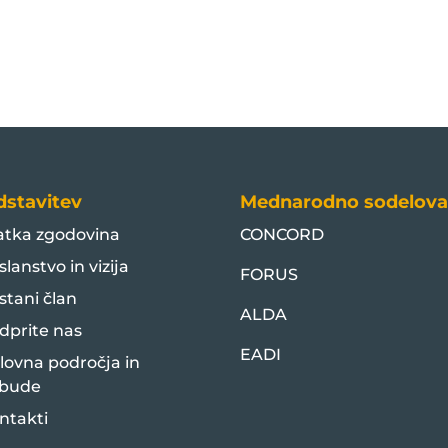
dstavitev
Mednarodno sodelova
atka zgodovina
CONCORD
slanstvo in vizija
FORUS
stani član
ALDA
dprite nas
EADI
lovna področja in
bude
ntakti