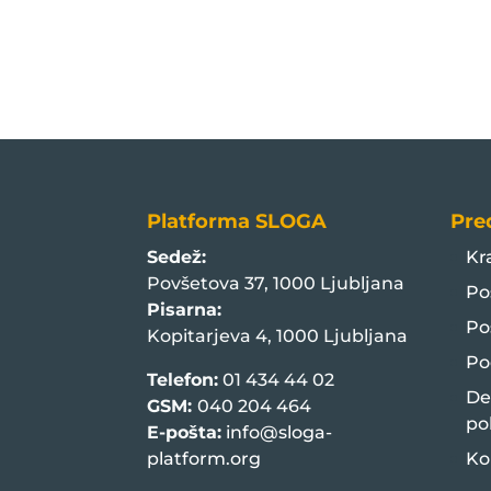
Platforma SLOGA
Pre
Sedež:
Kr
Povšetova 37, 1000 Ljubljana
Po
Pisarna:
Po
Kopitarjeva 4, 1000 Ljubljana
Po
Telefon:
01 434 44 02
De
GSM:
040 204 464
po
E-pošta:
info@sloga-
platform.org
Ko