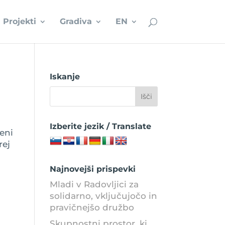
Projekti
Gradiva
EN
Iskanje
Izberite jezik / Translate
eni
rej
Najnovejši prispevki
Mladi v Radovljici za
solidarno, vključujočo in
pravičnejšo družbo
Skupnostni prostor, ki