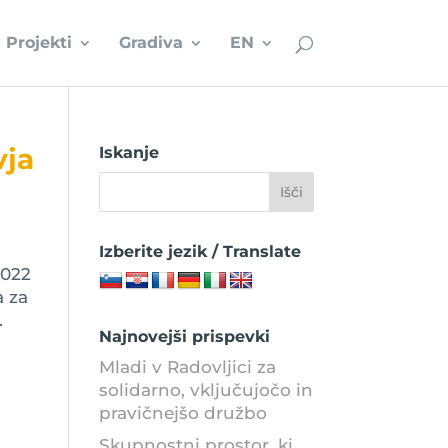
Projekti
Gradiva
EN
vja
Iskanje
Izberite jezik / Translate
2022
a za
.
Najnovejši prispevki
Mladi v Radovljici za
solidarno, vključujočo in
pravičnejšo družbo
Skupnostni prostor, ki