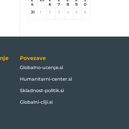
4
6
7
8
9
0
31
1
2
3
4
5
6
nje
Povezave
Globalno-ucenje.si
Humanitarni-center.si
Skladnost-politik.si
Globalni-cilji.si