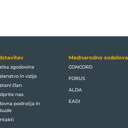
dstavitev
Mednarodno sodelova
atka zgodovina
CONCORD
slanstvo in vizija
FORUS
stani član
ALDA
dprite nas
EADI
lovna področja in
bude
ntakti