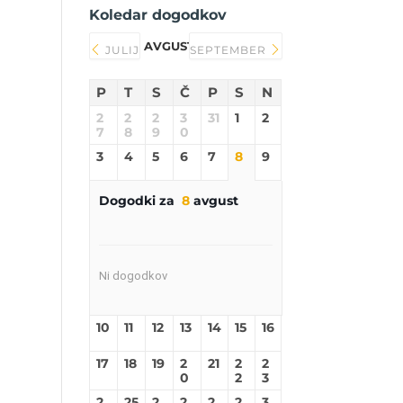
Koledar dogodkov
AVGUST 2026
JULIJ
SEPTEMBER
P
T
S
Č
P
S
N
2
2
2
3
31
1
2
7
8
9
0
3
4
5
6
7
8
9
Dogodki za
8
avgust
Ni dogodkov
10
11
12
13
14
15
16
17
18
19
2
21
2
2
0
2
3
2
25
2
2
2
2
3