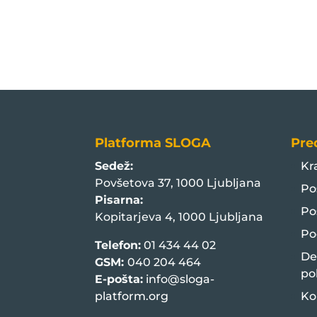
Platforma SLOGA
Pre
Sedež:
Kr
Povšetova 37, 1000 Ljubljana
Po
Pisarna:
Po
Kopitarjeva 4, 1000 Ljubljana
Po
Telefon:
01 434 44 02
De
GSM:
040 204 464
po
E-pošta:
info@sloga-
platform.org
Ko