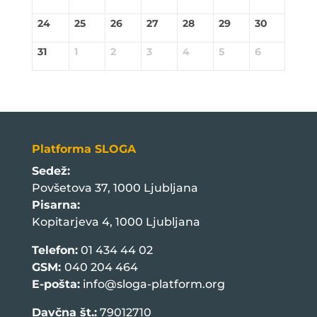
24
25
26
27
28
29
30
31
1
2
3
4
5
6
Platforma SLOGA
Sedež:
Povšetova 37, 1000 Ljubljana
Pisarna:
Kopitarjeva 4, 1000 Ljubljana
Telefon:
01 434 44 02
GSM:
040 204 464
E-pošta:
info@sloga-platform.org
Davčna št.:
79012710