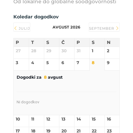
Od lokalne do globalne soodgovornosti
Koledar dogodkov
AVGUST 2026
JULIJ
SEPTEMBER
P
T
S
Č
P
S
N
27
28
29
30
31
1
2
3
4
5
6
7
8
9
Dogodki za
8
avgust
Ni dogodkov
10
11
12
13
14
15
16
17
18
19
20
21
22
23