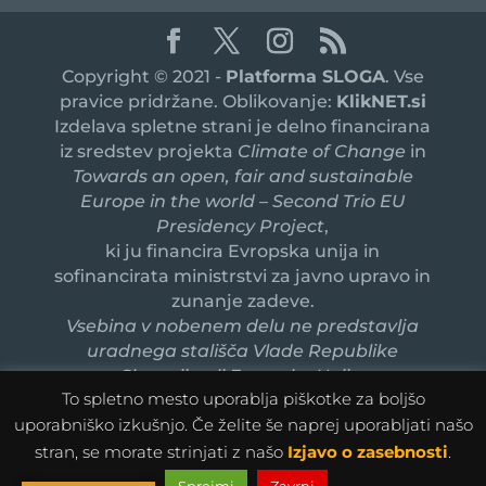
Copyright © 2021 -
Platforma SLOGA
. Vse
pravice pridržane. Oblikovanje:
KlikNET.si
Izdelava spletne strani je delno financirana
iz sredstev projekta
Climate of Change
in
Towards an open, fair and sustainable
Europe in the world – Second Trio EU
Presidency Project
,
ki ju financira Evropska unija in
sofinancirata ministrstvi za javno upravo in
zunanje zadeve.
Vsebina v nobenem delu ne predstavlja
uradnega stališča Vlade Republike
Slovenije ali Evropske Unije.
To spletno mesto uporablja piškotke za boljšo
uporabniško izkušnjo. Če želite še naprej uporabljati našo
stran, se morate strinjati z našo
Izjavo o zasebnosti
.