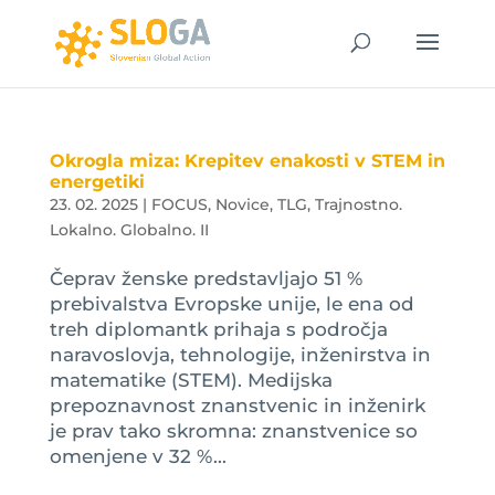
Okrogla miza: Krepitev enakosti v STEM in
energetiki
23. 02. 2025
|
FOCUS
,
Novice
,
TLG
,
Trajnostno.
Lokalno. Globalno. II
Čeprav ženske predstavljajo 51 %
prebivalstva Evropske unije, le ena od
treh diplomantk prihaja s področja
naravoslovja, tehnologije, inženirstva in
matematike (STEM). Medijska
prepoznavnost znanstvenic in inženirk
je prav tako skromna: znanstvenice so
omenjene v 32 %...